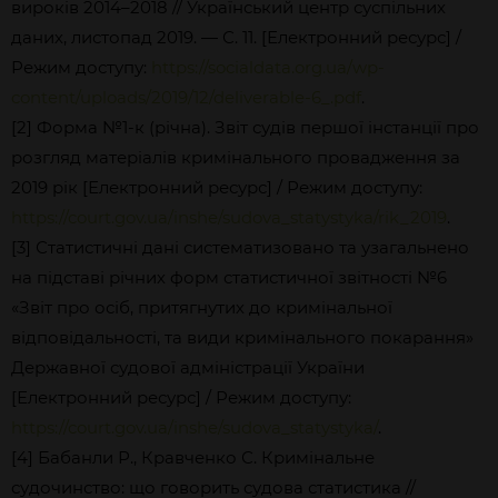
вироків 2014–2018 // Український центр суспільних
даних, листопад 2019. — С. 11. [Електронний ресурс] /
Режим доступу:
https://socialdata.org.ua/wp-
content/uploads/2019/12/deliverable-6_.pdf
.
[2]
Форма №1-к (річна). Звіт судів першої інстанції про
розгляд матеріалів кримінального провадження за
2019 рік [Електронний ресурс] / Режим доступу:
https://court.gov.ua/inshe/sudova_statystyka/rik_2019
.
[3] Статистичні дані систематизовано та узагальнено
на підставі річних форм статистичної звітності №6
«Звіт про осіб, притягнутих до кримінальної
відповідальності, та види кримінального покарання»
Державної судової адміністрації України
[Електронний ресурс] / Режим доступу:
https://court.gov.ua/inshe/sudova_statystyka/
.
[4] Бабанли Р., Кравченко С. Кримінальне
судочинство: що говорить судова статистика //