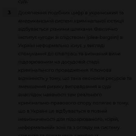
суді.
3
Досягнення подібних цифр в український та
американській системі кримінальної юстиції
відбувається різними шляхами. Фактично
інститут «угоди зі слідством» (plea-bargain) в
Україні неформально існує у вигляді
спонукання до співпраці та визнання вини
підозрюваним на досудовій стадії
кримінального провадження. Ключова
відмінність у тому, що така економія ресурсів та
зменшення ризику виправдання в суді
внаслідок наявності там реального
кримінально-правового спору полягає в тому,
що в Україні це відбувається в повній
невизначеності для підозрюваного, «сірій,
неформальній» зоні та з огляду на систему
стимулів та показників, нерідко із