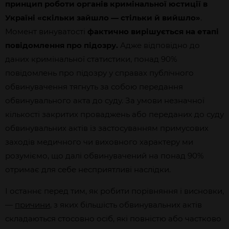
принцип роботи органів кримінальної юстиції в
Україні «скільки зайшло — стільки й вийшло»
.
Момент винуватості
фактично вирішується на етапі
повідомлення про підозру.
Адже відповідно до
даних кримінальної статистики, понад 90%
повідомлень про підозру у справах публічного
обвинувачення тягнуть за собою передання
обвинувального акта до суду. За умови незначної
кількості закритих проваджень або переданих до суду
обвинувальних актів із застосуванням примусових
заходів медичного чи виховного характеру ми
розуміємо, що далі обвинувачений на понад 90%
отримає для себе несприятливі наслідки.
І останнє перед тим, як робити порівняння і висновки,
—
причини
, з яких більшість обвинувальних актів
складаються стосовно осіб, які повністю або частково