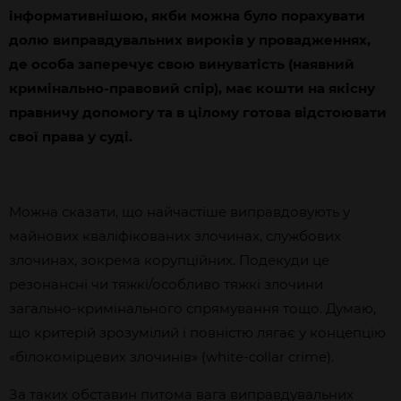
інформативнішою, якби можна було порахувати
долю виправдувальних вироків у провадженнях,
де особа заперечує свою винуватість (наявний
кримінально-правовий спір), має кошти на якісну
правничу допомогу та в цілому готова відстоювати
свої права у суді.
Можна сказати, що найчастіше виправдовують у
майнових кваліфікованих злочинах, службових
злочинах, зокрема корупційних. Подекуди це
резонансні чи тяжкі/особливо тяжкі злочини
загально-кримінального спрямування тощо. Думаю,
що критерій зрозумілий і повністю лягає у концепцію
«білокомірцевих злочинів» (white-collar crime).
За таких обставин питома вага виправдувальних