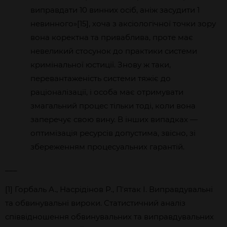
виправдати 10 винних осіб, аніж засудити 1
невинного»[15], хоча з аксіологічної точки зору
вона коректна та приваблива, проте має
невеликий стосунок до практики системи
кримінальної юстиції. Знову ж таки,
перевантаженість системи тяжіє до
раціоналізації, і особа має отримувати
змагальний процес тільки тоді, коли вона
заперечує свою вину. В інших випадках —
оптимізація ресурсів допустима, звісно, зі
збереженням процесуальних гарантій.
___
[1] Горбаль А., Насрідінов Р., Пʼятак І.
Виправдувальні
та обвинувальні вироки. Статистичний аналіз
співвідношення обвинувальних та виправдувальних