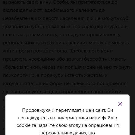
визнають свою вину. Особи, які притягаються до
відповідальності, здебільшого належать до
незабезпечених верств населення, які не можуть собі
дозволити публічно заявити про свою невинуватість,
стають жертвами тиску, з огляду на проживання у
регіональних центрах чи невеликих містах не можуть
«піти проти громади» тощо. Здебільшого вони
працюють неофіційно або взагалі безробітні, мають
«больові точки», через які поліція може на них тиснути
психологічно, а подекуди і стають жертвами
катування та інших форм неналежного поводження,
які застосовуються для «спрощення» своєї роботи
правоохоронцями та отримання інформації
зізнавального характеру.
Продовжуючи переглядати цей сайт, Ви
погоджуєтесь на використання нами файлів
Підсумовуючи інституційний аспект, висловимо тезу,
cookie та надаєте свою згоду на опрацювання
що описані вище
інституційні практики роботи
перcональних даних, що