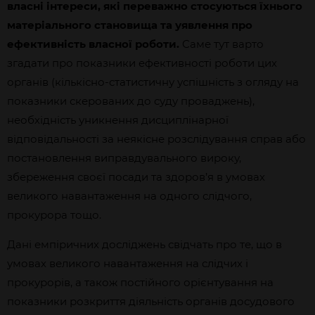
власні інтереси, які переважно стосуються їхнього
матеріального становища та уявлення про
ефективність власної роботи.
Саме тут варто
згадати про показники ефективності роботи цих
органів (кількісно-статистичну успішність з огляду на
показники скерованих до суду проваджень),
необхідність уникнення дисциплінарної
відповідальності за неякісне розслідування справ або
постановлення виправдувального вироку,
збереження своєї посади та здоров’я в умовах
великого навантаження на одного слідчого,
прокурора тощо.
Дані емпіричних досліджень свідчать про те, що в
умовах великого навантаження на слідчих і
прокурорів, а також постійного орієнтування на
показники розкриття діяльність органів досудового