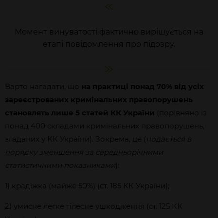
Момент винуватості фактично вирішується на
етапі повідомлення про підозру.
Варто нагадати, що
на практиці понад 70% від усіх
зареєстрованих кримінальних правопорушень
становлять лише 5 статей КК України
(порівняно із
понад 400 складами кримінальних правопорушень,
згаданих у КК України). Зокрема, це (
подається в
порядку зменшення за середньорічними
статистичними показниками
):
1) крадіжка (майже 50%) (ст. 185 КК України);
2) умисне легке тілесне ушкодження (ст. 125 КК