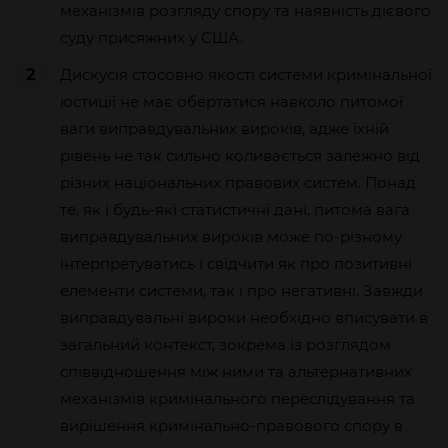
механізмів розгляду спору та наявність дієвого
суду присяжних у США.
2
Дискусія стосовно якості системи кримінальної
юстиції не має обертатися навколо питомої
ваги виправдувальних вироків, адже їхній
рівень не так сильно коливається залежно від
різних національних правових систем. Понад
те, як і будь-які статистичні дані, питома вага
виправдувальних вироків може по-різному
інтерпретуватись і свідчити як про позитивні
елементи системи, так і про негативні. Завжди
виправдувальні вироки необхідно вписувати в
загальний контекст, зокрема із розглядом
співвідношення між ними та альтернативних
механізмів кримінального переслідування та
вирішення кримінально-правового спору в