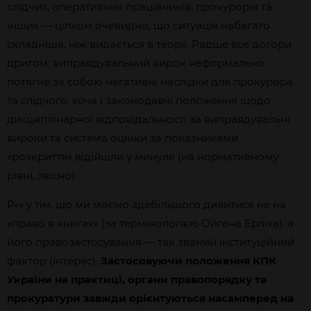
слідчих, оперативних працівників, прокурорів та
інших — цілком очевидно, що ситуація набагато
складніша, ніж видається в теорії. Радше все догори
дригом: виправдувальний вирок неформально
потягне за собою негативні наслідки для прокурора
та слідчого, хоча і законодавчі положення щодо
дисциплінарної відповідальності за виправдувальні
вироки та система оцінки за показниками
«розкриття» відійшли у минуле (на нормативному
рівні, звісно).
Річ у тім, що ми маємо здебільшого дивитися не на
«право в книгах» (за термінологією Ойгена Ерліха), а
його правозастосування — так званий інституційний
фактор (інтерес).
Застосовуючи положення КПК
України на практиці, органи правопорядку та
прокуратури завжди орієнтуються насамперед на