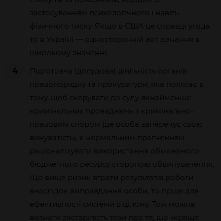
застосуванням психологічного і навіть
фізичного тиску. Якщо в США це справді угода,
то в Україні — односторонній акт зізнання в
широкому значенні.
4
Підготовча (досудова) діяльність органів
правопорядку та прокуратури, яка полягає в
тому, щоб скерувати до суду якнайменше
кримінальних проваджень з кримінально-
правовим спором (де особа заперечує свою
винуватість), є нормальним прагненням
раціоналізувати використання обмеженого
бюджетного ресурсу стороною обвинувачення.
Що вище ризик втрати результатів роботи
внаслідок виправдання особи, то гірше для
ефективності системи в цілому. Тож можна
визнати застарілість тези про те, що «краще