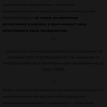
кримінальне провадження і не бачити
правозастосовчого аспекту роботи інституції, яка
перевантажена і
не може, як персонаж
детективного серіалу, в один момент часу
розслідувати одне провадження.
...діяльність органів досудового розслідування та
прокуратури перетворюється на «конвеєр» із
виробництва перспективних для направлення до
суду справ.
Разом з тим для фахівців, які на практиці працюють із
кримінальними провадженнями (передусім
загальнокримінального характеру) — захисників,