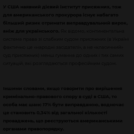
У США наявний дієвий інститут присяжних, тож
для американського прокурора існує набагато
більший ризик отримати виправдувальний вирок,
аніж для українського.
Як відомо, континентальна
система права зі слабким судом присяжних (в Україні
фактично це «народні засідателі», а не «класичний»
суд присяжних) менш гуманна до одних і тих самих
ситуацій, які розглядаються професійним судом.
Іншими словами, якщо говорити про вирішення
кримінально-правового спору в суді в США, то
особа має шанс 17% бути виправданою, водночас
це становить 0,34% від загальної кількості
проваджень, що реєструються американськими
органами правопорядку.