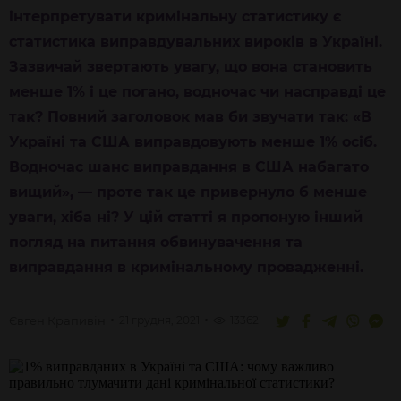
інтерпретувати кримінальну статистику є
статистика виправдувальних вироків в Україні.
Зазвичай звертають увагу, що вона становить
менше 1% і це погано, водночас чи насправді це
так? Повний заголовок мав би звучати так: «В
Україні та США виправдовують менше 1% осіб.
Водночас шанс виправдання в США набагато
вищий», — проте так це привернуло б менше
уваги, хіба ні? У цій статті я пропоную інший
погляд на питання обвинувачення та
виправдання в кримінальному провадженні.
Євген
Крапивін
21 грудня, 2021
13362