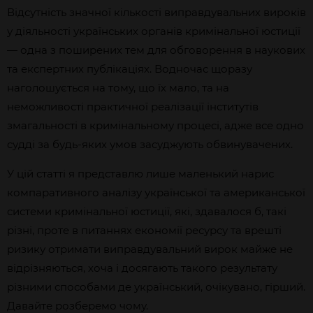
Відсутність значної кількості виправдувальних вироків
у діяльності українських органів кримінальної юстиції
— одна з поширених тем для обговорення в наукових
та експертних публікаціях. Водночас щоразу
наголошується на тому, що їх мало, та на
неможливості практичної реалізації інститутів
змагальності в кримінальному процесі, адже все одно
судді за будь-яких умов засуджують обвинувачених.
У цій статті я представлю лише маленький нарис
компаративного аналізу української та американської
системи кримінальної юстиції, які, здавалося б, такі
різні, проте в питаннях економії ресурсу та врешті
ризику отримати виправдувальний вирок майже не
відрізняються, хоча і досягають такого результату
різними способами де український, очікувано, гірший.
Давайте розберемо чому.