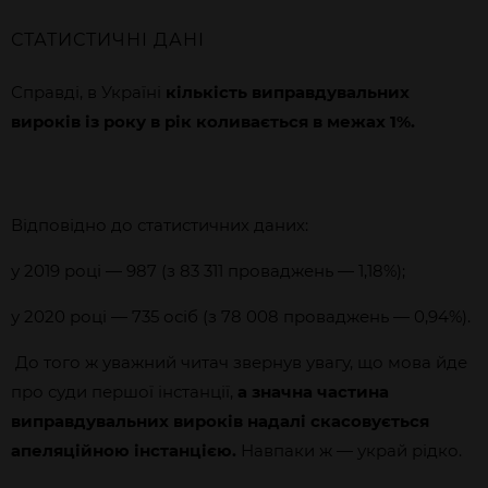
СТАТИСТИЧНІ ДАНІ
Справді, в Україні
кількість виправдувальних
вироків із року в рік коливається в межах 1%.
Відповідно до статистичних даних:
у 2019 році — 987 (з 83 311 проваджень — 1,18%);
у 2020 році — 735 осіб (з 78 008 проваджень — 0,94%).
До того ж уважний читач звернув увагу, що мова йде
про суди першої інстанції,
а значна частина
виправдувальних вироків надалі скасовується
апеляційною інстанцією.
Навпаки ж — украй рідко.