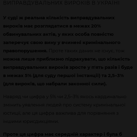
ВИПРАВДУВАЛЬНИХ ВИРОКІВ В УКРАЇНІ
У суді ж реальна кількість виправдувальних
вироків має розглядатися в межах 20%
обвинувальних актів, у яких особа повністю
заперечує свою вину у вчинені кримінального
правопорушення.
Проте таких даних не існує, тож
можна лише приблизно підрахувати, що кількість
виправдувальних вироків зросте у пʼять разів і буде
в межах 5% (для суду першої інстанції) та 2,5–3%
(для вироків, що набрали законної сили).
Навряд чи цифра у 5% чи 2,5–3% якось кардинально
змінить уявлення людей про систему кримінальної
юстиції, але ця цифра важлива для порівняння з
іншими юрисдикціями.
Проте ця цифра має середній характер і була б