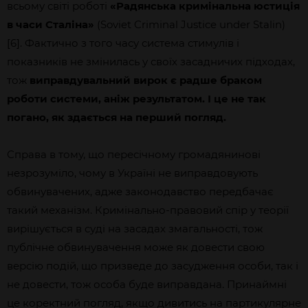
всьому світі роботі
«Радянська кримінальна юстиція
в часи Сталіна»
(Soviet Criminal Justice under Stalin)
[6]. Фактично з того часу система стимулів і
показників не змінилась у своїх засадничих підходах,
тож
виправдувальний вирок є радше браком
роботи системи, аніж результатом. І це не так
погано, як здається на перший погляд.
Справа в тому, що пересічному громадянинові
незрозуміло, чому в Україні не виправдовують
обвинувачених, адже законодавство передбачає
такий механізм. Кримінально-правовий спір у теорії
вирішується в суді на засадах змагальності, тож
публічне обвинувачення може як довести свою
версію подій, що призведе до засудження особи, так і
не довести, тож особа буде виправдана. Принаймні
це коректний погляд, якщо дивитись на партикулярне