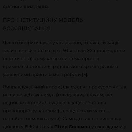
статистичних даних.
ПРО ІНСТИТУЦІЙНУ МОДЕЛЬ
РОЗСЛІДУВАННЯ
Якщо говорити дуже узагальнено, то така ситуація
залишається сталою ще з 50-х років ХХ століття, коли
остаточно сформувалася система органів
кримінальної юстиції радянського зразка разом з
усталеними практиками її роботи [5].
Виправдувальний вирок для суддів і прокурорів став
не лише небажаним, а й шкідливим і таким, що
підриває авторитет судової влади та органів
правопорядку загалом (за радянських часів —
партійної номенклатури). Саме до такого висновку
дійшов у 1990-х роках
Пітер Соломон
у свої відомій у