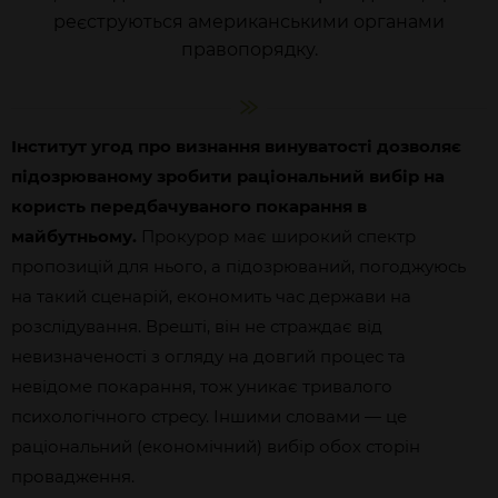
реєструються американськими органами
правопорядку.
Інститут угод про визнання винуватості дозволяє
підозрюваному зробити раціональний вибір на
користь передбачуваного покарання в
майбутньому.
Прокурор має широкий спектр
пропозицій для нього, а підозрюваний, погоджуюсь
на такий сценарій, економить час держави на
розслідування. Врешті, він не страждає від
невизначеності з огляду на довгий процес та
невідоме покарання, тож уникає тривалого
психологічного стресу. Іншими словами — це
раціональний (економічний) вибір обох сторін
провадження.