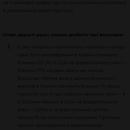
не ті захмарні цифри, про які інколи можна прочитати
в українському медіа-просторі.
Отже, врешті-решт, можна зробити такі висновки:
1
У разі наявності кримінально-правового спору
шанс бути виправданим в Україні становить
близько 2,5–3%; в США на федеральному рівні —
близько 17%, на рівні штату ще менше.
Водночас питома вага в загальній кількості
вироків в Україні становить близько 1% (якщо
говорити про ті, що набрали законної сили — в
2–2,5 рази менше); в США на федеральному
рівні — 0,34%, а на рівні окремих штатів –
менше 1% (за неточними оцінками). Причина
проста: застосування альтернативних