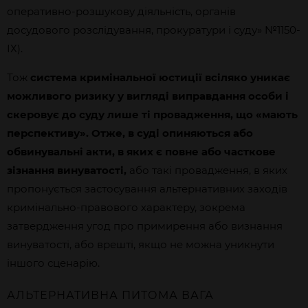
оперативно-розшукову діяльність, органів
досудового розслідування, прокуратури і суду» №1150-
ІХ).
Тож
система кримінальної юстиції всіляко уникає
можливого ризику у вигляді виправдання особи і
скеровує до суду лише ті провадження, що «мають
перспективу». Отже, в суді опиняються або
обвинувальні акти, в яких є повне або часткове
зізнання винуватості,
або такі провадження, в яких
пропонується застосування альтернативних заходів
кримінально-правового характеру, зокрема
затвердження угод про примирення або визнання
винуватості, або врешті, якщо не можна уникнути
іншого сценарію.
АЛЬТЕРНАТИВНА ПИТОМА ВАГА