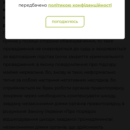
унеможливлюють постановлення
передбачено
політикою конфіденційності
виправдувального вироку, а питання винуватості
особи встановлює радше орган досудового
ПОГОДЖУЮСЬ
розслідування шляхом повідомлення про підозру.
При цьому система працює так, що якщо є будь-який
сумнів у позиції сторони обвинувачення, то таке
провадження не скеровується до суду, а закривається
за відповідних підстав (хоча закриття кримінального
провадження, в якому повідомлення про підозру
майже нереальне, бо, знову ж таки, неформально
тягне за собою настання негативних наслідків, бо
сприймається як брак роботи органів правопорядку,
зокрема через необхідність компенсувати шкоду,
завдану незаконними діями органів правопорядку, в
розуміння Закону України «Про порядок
відшкодування шкоди, завданої громадянинові
незаконними діями органів, що здійснюють