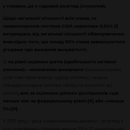
у справах, де є судовий розгляд (слухання).
Щодо загальної кількості всіх справ, то
правоохоронна система США нараховує 0,34% (!)
виправдань від загальної кількості обвинувачених
внаслідок того, що понад 90% справ завершуються
угодами про визнання винуватості;
2)
на рівні окремих шатів (здебільшого нетяжкі
злочини) – неможливо визначити
(оскільки кожен
штат має свою власну судову систему, і жодна
стандартизована система обліку не охоплює всі
штати)
, але за оцінками деяких дослідників
«
ще
менше ніж на федеральному рівні
»[8]
або
«
менше
1%
»[9]
.
У 2017 році – році з найновішими даними – розгляд у
суді присяжних становив менше 3% у 22 юрисдикціях