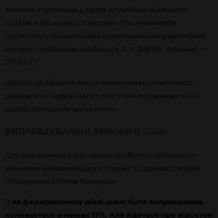
вироків у злочинах у сфері службової діяльності
складе 4,6%, а якщо говорити про прийняття
пропозиції, обіцянки або одержання неправомірної
вигоди службовою особою (ч. 3 ст. 368 КК України) —
271,4% (!).
Врешті, за браком часу в мене немає можливості
рахувати ці цифри далі, а тим паче порівнювати по
роках, залишимо це на потім.
ВИПРАВДУВАЛЬНІ ВИРОКИ В США
Для порівняння з міркувань особистої обізнаності
візьмемо американську юстицію. В судовій системі
Сполучених Штатів Америки:
1)
на федеральному рівні шанс бути виправданим
коливається в межах 17%. Але йдеться про відсоток