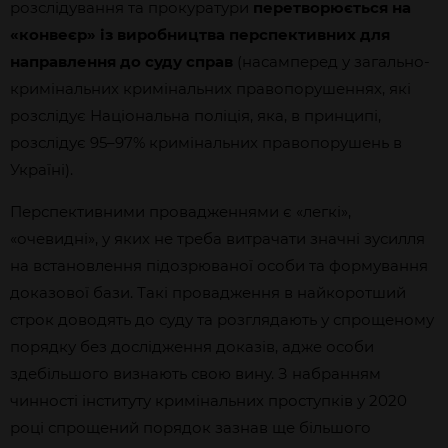
розслідування та прокуратури
перетворюється на
«конвеєр» із виробництва перспективних для
направлення до суду справ
(насамперед у загально-
кримінальних кримінальних правопорушеннях, які
розслідує Національна поліція, яка, в принципі,
розслідує 95–97% кримінальних правопорушень в
Україні).
Перспективними провадженнями є «легкі»,
«очевидні», у яких не треба витрачати значні зусилля
на встановлення підозрюваної особи та формування
доказової бази. Такі провадження в найкоротший
строк доводять до суду та розглядають у спрощеному
порядку без дослідження доказів, адже особи
здебільшого визнають свою вину. З набранням
чинності інституту кримінальних проступків у 2020
році спрощений порядок зазнав ще більшого