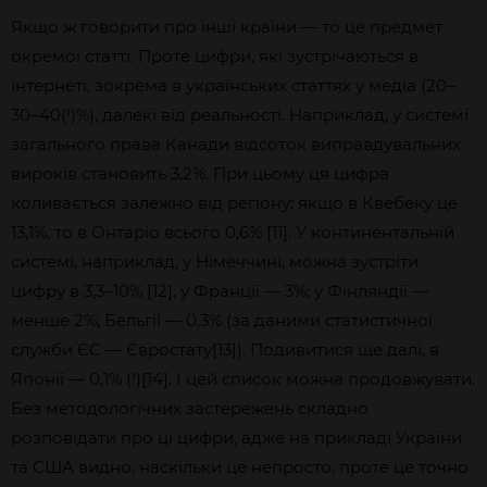
Якщо ж говорити про інші країни — то це предмет
окремої статті. Проте цифри, які зустрічаються в
інтернеті, зокрема в українських статтях у медіа (20–
30–40(!)%), далекі від реальності. Наприклад, у системі
загального права Канади відсоток виправдувальних
вироків становить 3,2%. При цьому ця цифра
коливається залежно від регіону: якщо в Квебеку це
13,1%, то в Онтаріо всього 0,6% [11]. У континентальній
системі, наприклад, у Німеччині, можна зустріти
цифру в 3,3–10% [12], у Франції — 3%; у Фінляндії —
менше 2%; Бельгії — 0,3% (за даними статистичної
служби ЄС — Євростату[13]). Подивитися ще далі, в
Японії — 0,1% (!)[14]. І цей список можна продовжувати.
Без методологічних застережень складно
розповідати про ці цифри, адже на прикладі України
та США видно, наскільки це непросто, проте це точно