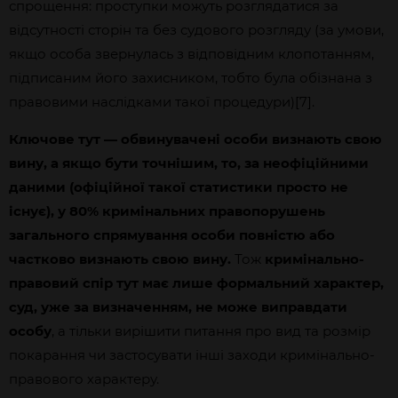
спрощення: проступки можуть розглядатися за
відсутності сторін та без судового розгляду (за умови,
якщо особа звернулась з відповідним клопотанням,
підписаним його захисником, тобто була обізнана з
правовими наслідками такої процедури)[7].
Ключове тут — обвинувачені особи визнають свою
вину, а якщо бути точнішим, то, за неофіційними
даними (офіційної такої статистики просто не
існує), у 80% кримінальних правопорушень
загального спрямування особи повністю або
частково визнають свою вину.
Тож
кримінально-
правовий спір тут має лише формальний характер,
суд, уже за визначенням, не може виправдати
особу
, а тільки вирішити питання про вид та розмір
покарання чи застосувати інші заходи кримінально-
правового характеру.