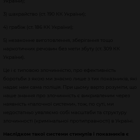
України);
3) шахрайство (ст. 190 КК України);
4) грабіж (ст. 186 КК України);
5) незаконне виготовлення, зберігання тощо
наркотичних речовин без мети збуту (ст. 309 КК
України).
Це і є типовою злочинністю, про ефективність
боротьби з якою ми знаємо лише з тих показників, які
надає нам сама поліція. При цьому варто розуміти, що
наше знання про злочинність є викривленим через
наявність «палочної системи», тож, по суті, ми
недостатньо уявляємо собі масштаби та структуру
злочинності (кримінальної протиправності) в Україні.
Наслідком такої системи стимулів і показників є