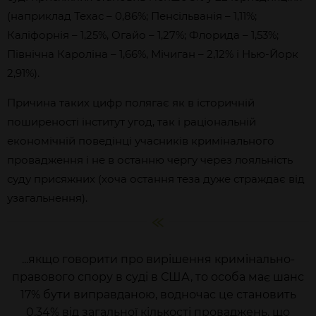
(наприклад Техас – 0,86%; Пенсільванія – 1,11%;
Каліфорнія – 1,25%, Огайо – 1,27%; Флорида – 1,53%;
Північна Кароліна – 1,66%, Мічиган – 2,12% і Нью-Йорк
2,91%).
Причина таких цифр полягає як в історичній
поширеності інститут угод, так і раціональній
економічній поведінці учасників кримінального
провадження і не в останню чергу через лояльність
суду присяжних (хоча остання теза дуже страждає від
узагальнення).
...якщо говорити про вирішення кримінально-
правового спору в суді в США, то особа має шанс
17% бути виправданою, водночас це становить
0,34% від загальної кількості проваджень, що