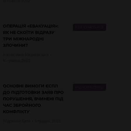
12 травня, 2022
ОПЕРАЦІЯ «ЕВАКУАЦІЯ»:
ІНШІ ЮРИСДИКЦІЇ
ЯК НЕ СКОЇТИ ВІДРАЗУ
ТРИ МІЖНАРОДНІ
ЗЛОЧИНИ?
Катерина
Рашевська
10 травня, 2022
ОСНОВНІ ВИМОГИ ЄСПЛ
ІНШІ ЮРИСДИКЦІЇ
ДО ПІДГОТОВКИ ЗАЯВ ПРО
ПОРУШЕННЯ, ВЧИНЕНІ ПІД
ЧАC ЗБРОЙНОГО
КОНФЛІКТУ
Маркіян
Бем
6 травня, 2022