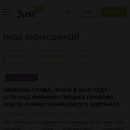
ТЕГИ
ПІДТРИМАТИ
Інші юрисдикції
ПОЗИЦІЇ
ДОСЛІДЖЕННЯ
ВІДЕО
ІНШІ ЮРИСДИКЦІЇ
СВОБОДА СЛОВА, ІКОНА В ЗАЛІ СУДУ І
СУТЬ НАД ФОРМОЮ: ГРЕЦЬКА ПРАВОВА
ОСВІТА ОЧИМА УКРАЇНСЬКОГО АДВОКАТА
Юлія
Лісова
Петро
Шерстюк
6 серпня, 2026
Що може дати навчання правнику, який вже має
диплом і роки адвокатської практики