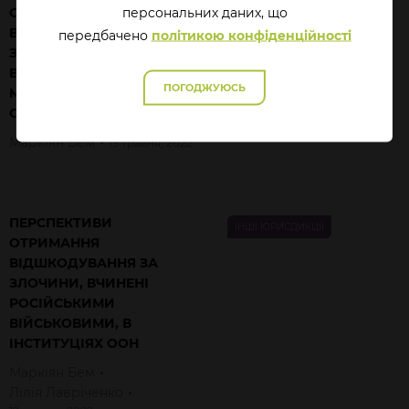
перcональних даних, що
ОТРИМАННЯ
ВІДШКОДУВАННЯ ЗА
передбачено
політикою конфіденційності
ЗЛОЧИНИ, ВЧИНЕНІ
ВІЙСЬКАМИ РФ, У
ПОГОДЖУЮСЬ
МІЖНАРОДНОМУ СУДІ
ООН
Маркіян
Бем
19 травня, 2022
ПЕРСПЕКТИВИ
ІНШІ ЮРИСДИКЦІЇ
ОТРИМАННЯ
ВІДШКОДУВАННЯ ЗА
ЗЛОЧИНИ, ВЧИНЕНІ
РОСІЙСЬКИМИ
ВІЙСЬКОВИМИ, В
ІНСТИТУЦІЯХ ООН
Маркіян
Бем
Лілія
Лавріченко