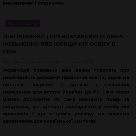
викладачем і студентом
ІНШІ ЮРИСДИКЦІЇ
JUSTРОЗМОВА | ПРАВОЗАХИСНИЦЯ АННА
КОЗЬМЕНКО ПРО ЮРИДИЧНУ ОСВІТУ В
США
Юлія
Лісова
Анна
Козьменко
15 травня, 2026
Українські правники вже давно говорять про
необхідність реформи правничої освіти, адже це
питання, зокрема, є однією з ключових
передумов для вступу України до ЄС. Нам стало
цікаво дослідити, як саме навчають праву за
кордоном, які цінності закладають у майбутніх
правників і що з цього досвіду ми можемо
запозичити для української системи.