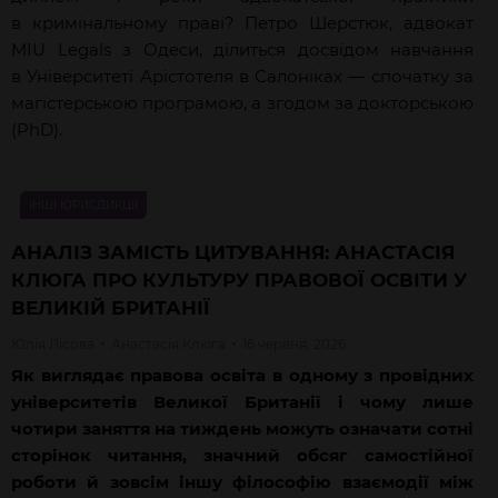
в кримінальному праві? Петро Шерстюк, адвокат
MIU Legals з Одеси, ділиться досвідом навчання
в Університеті Арістотеля в Салоніках — спочатку за
магістерською програмою, а згодом за докторською
(PhD).
ІНШІ ЮРИСДИКЦІЇ
АНАЛІЗ ЗАМІСТЬ ЦИТУВАННЯ: АНАСТАСІЯ
КЛЮГА ПРО КУЛЬТУРУ ПРАВОВОЇ ОСВІТИ У
ВЕЛИКІЙ БРИТАНІЇ
Юлія
Лісова
Анастасія
Клюга
16 червня, 2026
Як виглядає правова освіта в одному з провідних
університетів Великої Британії і чому лише
чотири заняття на тиждень можуть означати сотні
сторінок читання, значний обсяг самостійної
роботи й зовсім іншу філософію взаємодії між