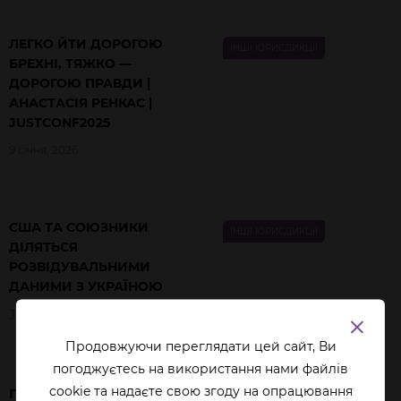
ЛЕГКО ЙТИ ДОРОГОЮ
ІНШІ ЮРИСДИКЦІЇ
БРЕХНІ, ТЯЖКО —
ДОРОГОЮ ПРАВДИ |
АНАСТАСІЯ РЕНКАС |
JUSTCONF2025
9 січня, 2026
США ТА СОЮЗНИКИ
ІНШІ ЮРИСДИКЦІЇ
ДІЛЯТЬСЯ
РОЗВІДУВАЛЬНИМИ
ДАНИМИ З УКРАЇНОЮ
JustTalk
26 травня, 2022
Продовжуючи переглядати цей сайт, Ви
погоджуєтесь на використання нами файлів
cookie та надаєте свою згоду на опрацювання
ПЕРСПЕКТИВИ
ІНШІ ЮРИСДИКЦІЇ