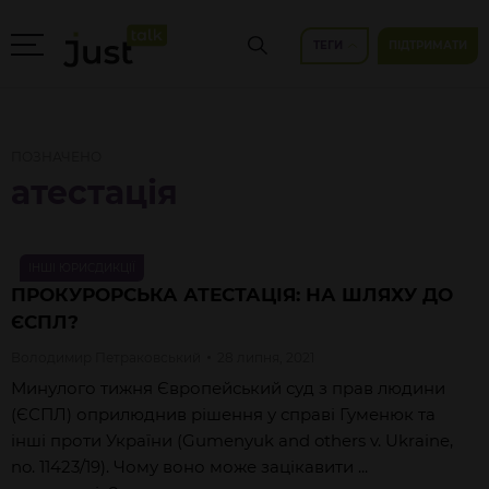
ТЕГИ
ПІДТРИМАТИ
ПОЗНАЧЕНО
атестація
ІНШІ ЮРИСДИКЦІЇ
ПРОКУРОРСЬКА АТЕСТАЦІЯ: НА ШЛЯХУ ДО
ЄСПЛ?
Володимир
Петраковський
28 липня, 2021
Минулого тижня Європейський суд з прав людини
(ЄСПЛ) оприлюднив
рішення
у справі Гуменюк та
інші проти України (Gumenyuk and others v. Ukraine,
no. 11423/19). Чому воно може зацікавити ...