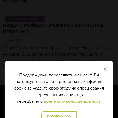
прокурорів?
ПРОФЕСІЙНІ СТАНДАРТИ
ЛЮДИ ПРОФЕСІЇ: ПРОКУРОР СТАНІСЛАВ
ПЕТРЕНКО
4 січня, 2021
«Більше верховенства права — менше формалізму»
— новий 2021 рік починаємо з історії про шлях у
кримінальну юстицію прокурора Станіслава
Петренка!
Продовжуючи переглядати цей сайт, Ви
погоджуєтесь на використання нами файлів
cookie та надаєте свою згоду на опрацювання
перcональних даних, що
передбачено
політикою конфіденційності
ПОГОДЖУЮСЬ