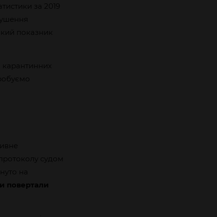
атистики за 2019
рушення
акий показник
я карантинних
пробуємо
тивне
протоколу судом
рнуто на
ди повертали