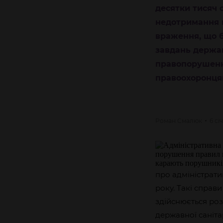
десятки тисяч
недотримання к
враження, що б
завдань держа
правопорушення
правоохоронцям
Роман
Смалюк
6 сі
про адміністрат
року. Такі справ
здійснюється роз
державної саніта