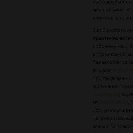
відповідальност
малозначним. У 
навіть не відшко
З вибіркового ан
практично всі 
робочому місці б
в громадських мі
без засобів інди
(справа
№ 570/14
при перевезенні
здійснення торгі
725/1980/20
) всу
№
756/10738/20
,
7
обґрунтовували т
негативні наслід
звільняли правоп