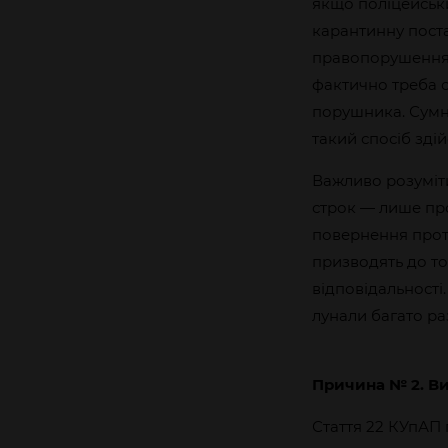
якщо поліцейськи
карантинну пост
правопорушення)
фактично треба 
порушника. Сумн
такий спосіб зді
Важливо розуміти
строк — лише пр
повернення прот
призводять до т
відповідальності
лунали багато ра
Причина № 2. В
Стаття 22 КУпАП 