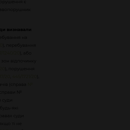
порушення є
правопорушник
ди визнавали
ребування на
20
), перебування
/1240/20
), або
я зон відпочинку
/20
), порушення
17/20
,
445/1721/20
),
ачів (справа
№
(справи №
я суди
будь-які
равах суди
якщо ті не