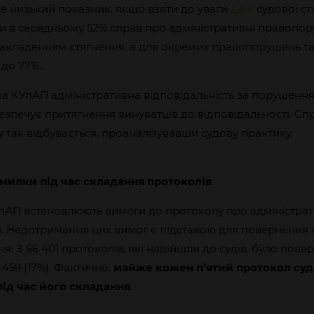
е низький показник, якщо взяти до уваги
дані
судової ст
ими в середньому 52% справ про адміністративні правопо
акладенням стягнення, а для окремих правопорушень т
 до 77%.
на КУпАП адміністративна відповідальність за порушенн
зпечує притягнення винуватців до відповідальності. С
у так відбувається, проаналізувавши судову практику.
милки під час складання протоколів
КУпАП встановлюють вимоги до протоколу про адміністра
 Недотримання цих вимог є підставою для повернення 
. З 66 401 протоколів, які надійшли до судів, було пове
459 (17%). Фактично,
майже
кожен п’ятий протокол су
ід час його складання
.