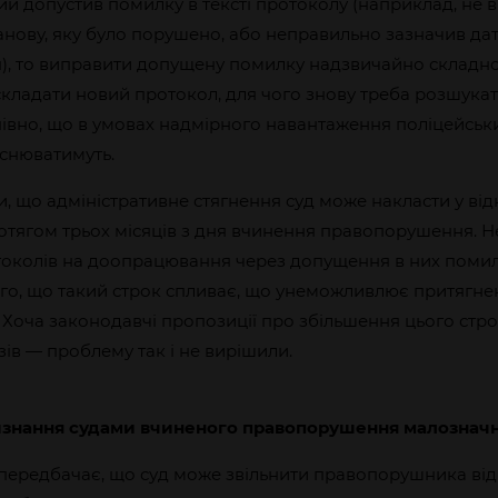
й допустив помилку в тексті протоколу (наприклад, не 
анову, яку було порушено, або неправильно зазначив да
, то виправити допущену помилку надзвичайно складно,
складати новий протокол, для чого знову треба розшука
івно, що в умовах надмірного навантаження поліцейськ
йснюватимуть.
, що адміністративне стягнення суд може накласти у ві
отягом трьох місяців з дня вчинення правопорушення. 
околів на доопрацювання через допущення в них помил
ого, що такий строк спливає, що унеможливлює притягне
. Хоча законодавчі пропозиції про збільшення цього стро
зів — проблему так і не вирішили.
изнання судами вчиненого правопорушення малознач
передбачає, що суд може звільнити правопорушника від