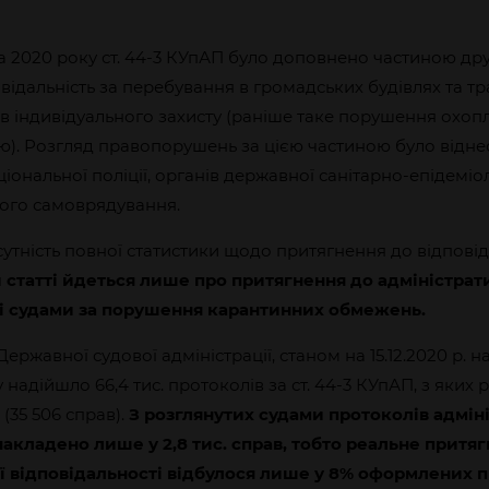
а 2020 року ст. 44-3 КУпАП було доповнено частиною дру
відальність за перебування в громадських будівлях та тр
в індивідуального захисту (раніше таке порушення охо
). Розгляд правопорушень за цією частиною було відне
ціональної поліції, органів державної санітарно-епідеміо
вого самоврядування.
тність повної статистики щодо притягнення до відповідаль
й статті йдеться лише про притягнення до адміністрат
ті судами за порушення карантинних обмежень.
Державної судової адміністрації, станом на 15.12.2020 р. н
надійшло 66,4 тис. протоколів за ст. 44-3 КУпАП, з яких 
(35 506 справ).
З розглянутих судами протоколів адмін
накладено лише у 2,8 тис. справ, тобто реальне притя
ї відповідальності відбулося лише у 8% оформлених