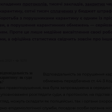
 складених
протоколів
, тисячі закладів,
закритих
че
арантину, сотні тисяч
сплачених
у бюджет штрафі
оротьба з порушниками карантину є одним із прі
ви, а порушення карантинних обмежень — серйоз
м. Проте це лише медійне висвітлення своєї роб
и, а офіційна статистика свідчить зовсім про інше
чня, 2021
1070
Відповідальність за порушення ка
обмежень передбачена ст. 44-3 Ко
ивні правопорушення, яка була запроваджена в середині
и уповноважені розглядати суди, а протоколи, на підставі
гляд, можуть складати як поліцейські, так і органи охоро
рно-епідеміологічної служби, посадові особи органів мі