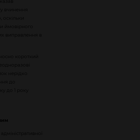
вказав
ту вчинення
 оскільки
ти ймовірного
их виправлення в
дносно короткий
Неодноразові
ок нерідко
ння до
ку до 1 року
ним
 адміністративної