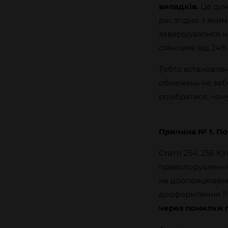
випадків.
Це дуж
рік, згідно з як
завершувалися н
становив від 24%
Тобто встановле
обмежень не забе
розібратися, чом
Причина № 1. По
Статті 254, 256 
правопорушення.
на доопрацювання
дооформлення 11 
через помилки п