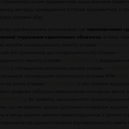
і і обмежитися усним зауваженням, якщо вчинене право
такому випадку провадження в справі закривається, а 
довує судовий збір.
алізу судових рішень встановлено, що
малозначними су
можливі порушення карантинних обмежень
, а саме: пе
ез засобів індивідуального захисту (справа
№ 766/15625/
сцях без документів, що посвідчують особу (справа
№ 507
відуального захисту (справа
№ 754/10276/20
), відвідуванн
68/20
), проведення релігійних заходів (справа
№ 452/1119
 пасажирів громадським транспортом (справи №№
630/4
влі на ринку (справа
№ 127/12058/20
) або прийом відвідув
переч урядовій забороні, невиконання санітарних вимог 
52/18267/20
). Як правило, малозначність правопорушенн
им, що не завдано шкоди суспільним інтересам, відсутні 
ки, а також щирим каяттям правопорушника. У деяких сп
орушників від адміністративної відповідальності, навіть 