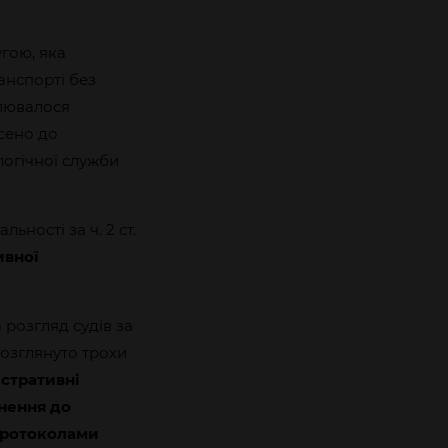
гою, яка
анспорті без
плювалося
сено до
логічної служби
ності за ч. 2 ст.
ивної
а розгляд судів за
розглянуто трохи
істративні
гнення до
 протоколами