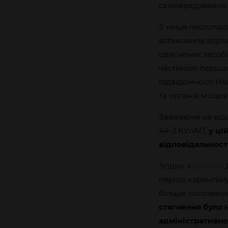
самоврядування.
З кінця листопад
встановила відпо
одягнених засобі
частиною першою
підвідомчості На
та органів місце
Зважаючи на відсу
44-3 КУпАП,
у ці
відповідальнос
Згідно з
даними
період карантину 
більше половини 
стягнення було 
адміністративно