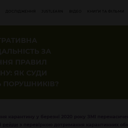
ДОСЛІДЖЕННЯ
JUSTLEARN
ВІДЕО
КНИГИ ТА ФІЛЬМИ
ТРАТИВНА
ДАЛЬНІСТЬ ЗА
ННЯ ПРАВИЛ
НУ: ЯК СУДИ
 ПОРУШНИКІВ?
ня карантину у березні 2020 року ЗМІ перенасиче
і
рейди
з перевіркою дотримання карантинних об