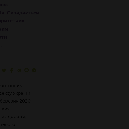
рез
в. Складається
оритетних
ним
оти
.
рантинних
дексу України
 березня 2020
 яких
ни здоров’я,
сцевого