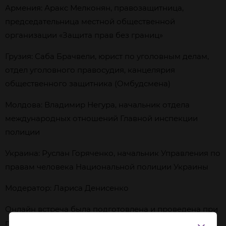
Армения: Аракс Мелконян, правозащитница,
председательница местной общественной
организации «Защита прав без границ»
Грузия: Саба Брачвели, юрист по уголовным делам,
отдел уголовного правосудия, канцелярия
общественного защитника (Oмбудсмена)
Молдова: Владимир Негура, начальник отдела
международных отношений Главной инспекции
полиции
Украина: Руслан Горяченко, начальник Управления по
правам человека Национальной полиции Украины
Модератор: Лариса Денисенко
Онлайн встреча была подготовлена и проведена при
поддержке: Open Society Foundations Armenia Open