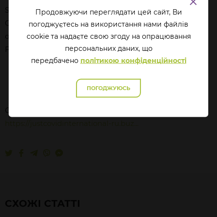
Society Georgia Foundation Soros Foundation Moldova
Продовжуючи переглядати цей сайт, Ви
Open Society Justice Initiative (Правовая инициатива
погоджуєтесь на використання нами файлів
открытого общества) International Renaissance
cookie та надаєте свою згоду на опрацювання
перcональних даних, що
Foundation (Міжнародний фонд "Відродження")
передбачено
політикою конфіденційності
ПОГОДЖУЮСЬ
Слухайте цей випуск у форматі подкасту:
https://justcovidinternational-ru.buz...
СХОЖІ СТАТТІ