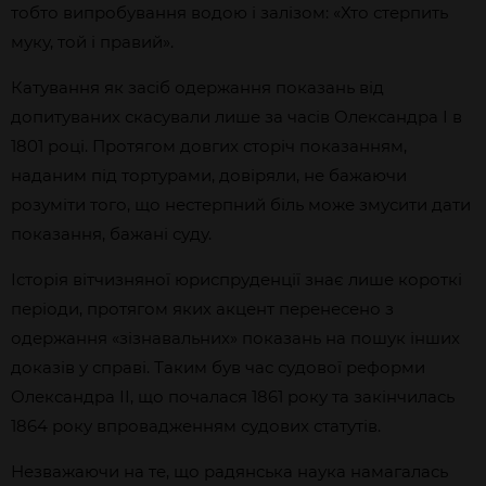
тобто випробування водою і залізом: «Хто стерпить
муку, той і правий».
Катування як засіб одержання показань від
допитуваних скасували лише за часів Олександра І в
1801 році. Протягом довгих сторіч показанням,
наданим під тортурами, довіряли, не бажаючи
розуміти того, що нестерпний біль може змусити дати
показання, бажані суду.
Історія вітчизняної юриспруденції знає лише короткі
періоди, протягом яких акцент перенесено з
одержання «зізнавальних» показань на пошук інших
доказів у справі. Таким був час судової реформи
Олександра ІІ, що почалася 1861 року та закінчилась
1864 року впровадженням судових статутів.
Незважаючи на те, що радянська наука намагалась