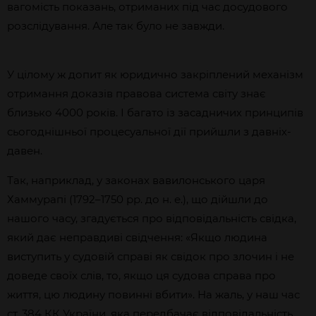
вагомість показань, отриманих під час досудового
розслідування. Але так було не завжди.
У цілому ж допит як юридично закріплений механізм
отримання доказів правова система світу знає
близько 4000 років. І багато із засадничих принципів
сьогоднішньої процесуальної дії прийшли з давніх-
давен.
Так, наприклад, у законах вавилонського царя
Хаммурапі (1792–1750 рр. до н. е.), що дійшли до
нашого часу, згадується про відповідальність свідка,
який дає неправдиві свідчення: «Якщо людина
виступить у судовій справі як свідок про злочин і не
доведе своїх слів, то, якщо ця судова справа про
життя, цю людину повинні вбити». На жаль, у наш час
ст. 384 КК України, яка передбачає відповідальність