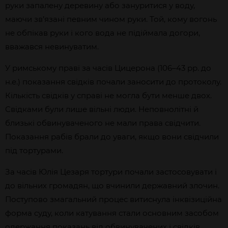
руки запалену деревину або зануритися у воду,
маючи зв’язані певним чином руки. Той, кому вогонь
не обпікав руки і кого вода не підіймала догори,
вважався невинуватим.
У римському праві за часів Цицерона (106–43 рр. до
н.е.) показання свідків почали заносити до протоколу.
Кількість свідків у справі не могла бути менше двох.
Свідками були лише вільні люди. Неповнолітні й
близькі обвинуваченого не мали права свідчити.
Показання рабів брали до уваги, якщо вони свідчили
під тортурами.
За часів Юлія Цезаря тортури почали застосовувати і
до вільних громадян, що вчинили державний злочин.
Поступово змагальний процес витиснула інквізиційна
форма суду, коли катування стали основним засобом
одержання показань від обвинувачених і свідків.