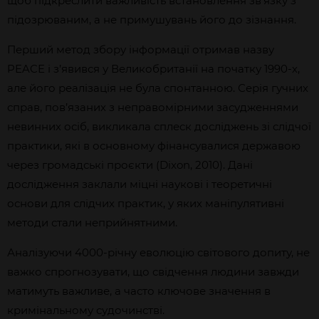
щоб підкреслити важливість встановлення зв’язку з
підозрюваним, а не примушувань його до зізнання.
Перший метод збору інформації отримав назву
PEACE і з’явився у Великобританії на початку 1990-х,
але його реалізація не була спонтанною. Серія гучних
справ, пов’язаних з неправомірними засудженнями
невинних осіб, викликала сплеск досліджень зі слідчої
практики, які в основному фінансувалися державою
через громадські проєкти (Dixon, 2010). Дані
дослідження заклали міцні наукові і теоретичні
основи для слідчих практик, у яких маніпулятивні
методи стали неприйнятними.
Аналізуючи 4000-річну еволюцію світового допиту, не
важко спрогнозувати, що свідчення людини завжди
матимуть важливе, а часто ключове значення в
кримінальному судочинстві.