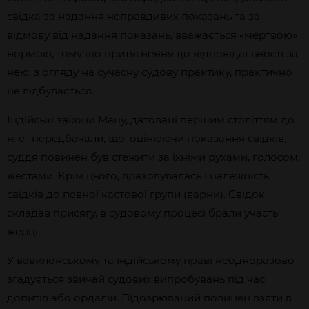
свідка за надання неправдивих показань та за
відмову від надання показань, вважається «мертвою»
нормою, тому що притягнення до відповідальності за
нею, з огляду на сучасну судову практику, практично
не відбувається.
Індійські закони Ману, датовані першим століттям до
н. е., передбачали, що, оцінюючи показання свідків,
суддя повинен був стежити за їхніми рухами, голосом,
жестами. Крім цього, враховувалась і належність
свідків до певної кастової групи (варни). Свідок
складав присягу, в судовому процесі брали участь
жерці.
У вавилонському та індійському праві неодноразово
згадується звичай судових випробувань під час
допитів або ордалій. Підозрюваний повинен взяти в