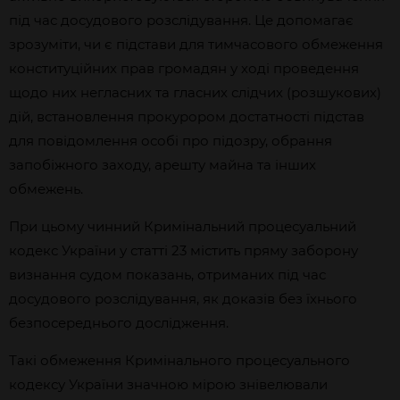
під час досудового розслідування. Це допомагає
зрозуміти, чи є підстави для тимчасового обмеження
конституційних прав громадян у ході проведення
щодо них негласних та гласних слідчих (розшукових)
дій, встановлення прокурором достатності підстав
для повідомлення особі про підозру, обрання
запобіжного заходу, арешту майна та інших
обмежень.
При цьому чинний Кримінальний процесуальний
кодекс України у статті 23 містить пряму заборону
визнання судом показань, отриманих під час
досудового розслідування, як доказів без їхнього
безпосереднього дослідження.
Такі обмеження Кримінального процесуального
кодексу України значною мірою знівелювали