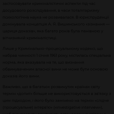
застосовувати криміналістичні аспекти під час
досудового розслідування, в часи тоталітаризму
психологічна наука не розвивалася. В юриспруденції
домінувала концепція А. Я. Вишинського «зізнання —
цариця доказів», яка багато років була панівною у
вітчизняній криміналістиці.
Лише у Кримінально-процесуальному кодексі, що
набрав чинності 1 січня 1961 року, містилась спеціальна
норма, яка вказувала на те, що визнання
обвинуваченим власної вини не може бути основою
доказів його вини.
Важливо, що в багатьох розвинутих країнах світу
термін «допит» більше не використовується в зв’язку з
цим підходом, і його було замінено на термін «слідче
(процесуальне) інтерв’ю» («investigative interview»),