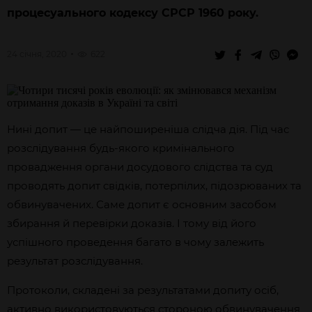
процесуального кодексу СРСР 1960 року.
24 січня, 2020
622
Нині допит — це найпоширеніша слідча дія. Під час
розслідування будь-якого кримінального
провадження органи досудового слідства та суд
проводять допит свідків, потерпілих, підозрюваних та
обвинувачених. Саме допит є основним засобом
збирання й перевірки доказів. І тому від його
успішного проведення багато в чому залежить
результат розслідування.
Протоколи, складені за результатами допиту осіб,
активно використовуються стороною обвинувачення