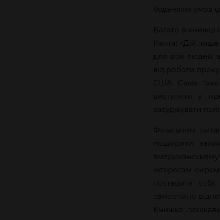
будь-яких умов 
Багато в книжці 
Канта: «Дій лиш
для всіх людей, 
від роботи прок
США. Саме така 
виступити з пр
засуджувати полі
Фінальним питан
поширити таки
американському 
інтересам окрем
поставити собі
самостійно відпо
Книжка зацікави