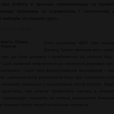
 про роботу в органах правопорядку та прав
муари правника та управлінця, і політичний 
 виборів «із перших рук».
ютого, 2023
1101
Комі очолював ФБР при презид
Доналд Трамп звільнив його через
ї, про що Комі дізнався з телебачення. Це сталося тоді
у США зазвичай звертаються до керівника держави) зро
лояльним». Саме таке формулювання використав і са
в – декілька разів розпитуючи Комі про лояльність осо
 моделей поведінки у сицилійській «Коза Нострі». Звід
 розповідь про власну професійну кар’єру в америк
а правосуддя показати, як можна залишатися лояльн
до окремої групи людей чи власних інтересів.