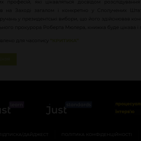
х професій, які цікавляться досвідом розслідуванн
ів на Заході загалом і конкретно у Сполучених Штат
ручань у президентські вибори, що його здійснював конґ
ьного прокурора Роберта Мюлера, книжка буде цікава і 
овлено для часопису
“КРИТИКА”
ЕНЗІЯ
ПІДПИСКА/ДАЙДЖЕСТ
ПОЛІТИКА КОНФІДЕНЦІЙНОСТІ