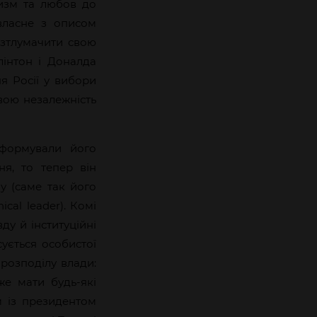
тизм та любов до
власне з описом
озтлумачити свою
лінтон і Доналда
я Росії у вибори
вою незалежність
сформували його
ня, то тепер він
у (саме так його
cal leader). Комі
у й інституційні
сується особистої
розподілу влади:
же мати будь-які
 із президентом