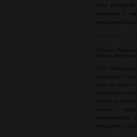
його роздумів
водночас і ме
президентських
Євген
Крапивін
1 л
після інавґураці
президент» (так 
буде до нього «
Сполучених Штаті
кшталт усталених
книжки – через
правопорядку т
принципів, а не 