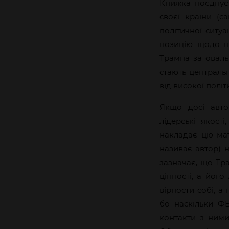
Книжка поєднує 
своєї країни (
політичної ситу
позицію щодо пр
Трампа за оваль
стають централь
від високої політ
Якщо досі авто
лідерські якост
накладає цю мат
називає автор) н
зазначає, що Тр
цінності, а його
вірности собі, 
бо наскільки ФБ
контакти з ним