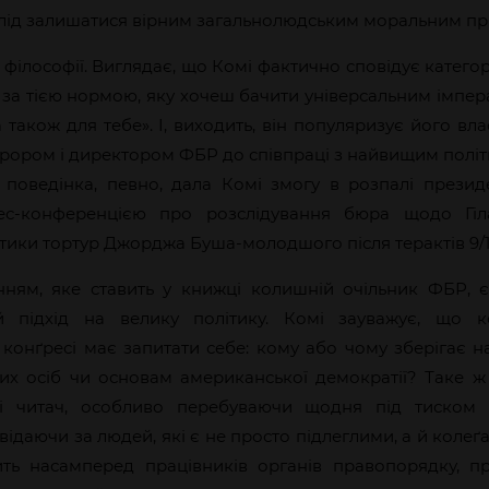
слід залишатися вірним загальнолюдським моральним п
і філософії. Виглядає, що Комі фактично сповідує катег
е за тією нормою, яку хочеш бачити універсальним імпе
а також для тебе». І, виходить, він популяризує його в
урором і директором ФБР до співпраці з найвищим пол
поведінка, певно, дала Комі змогу в розпалі презид
ес-конференцією про розслідування бюра щодо Гіл
тики тортур Джорджа Буша-молодшого після терактів 9/1
ням, яке ставить у книжці колишній очільник ФБР, 
й підхід на велику політику. Комі зауважує, що 
конґресі має запитати себе: кому або чому зберігає на
их осіб чи основам американської демократії? Таке 
 і читач, особливо перебуваючи щодня під тиском 
відаючи за людей, які є не просто підлеглими, а й коле
ть насамперед працівників органів правопорядку, п