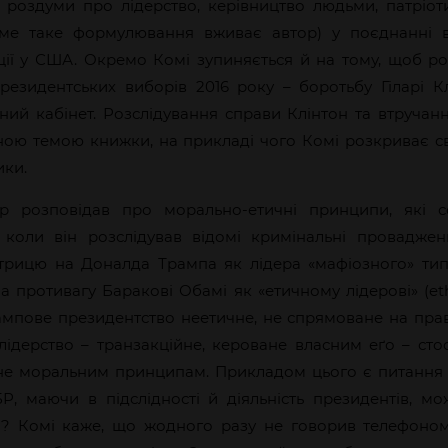
роздуми про лідерство, керівництво людьми, патріо
саме таке формулювання вживає автор) у поєднанні 
ації у США. Окремо Комі зупиняється й на тому, щоб р
езидентських виборів 2016 року – боротьбу Гіларі К
ний кабінет. Розслідування справи Клінтон та втручанн
ною темою книжки, на прикладі чого Комі розкриває с
ики.
р розповідав про морально-етичні принципи, які 
і, коли він розслідував відомі кримінальні проваджен
рицю на Доналда Трампа як лідера «мафіозного» тип
а противагу Баракові Обамі як «етичному лідерові» (ethi
ампове президентство неетичне, не спрямоване на правд
 лідерство – транзакційне, кероване власним еґо – сто
а не моральним принципам. Прикладом цього є питання 
Р, маючи в підслідності й діяльність президентів, мо
и? Комі каже, що жодного разу не говорив телефоном