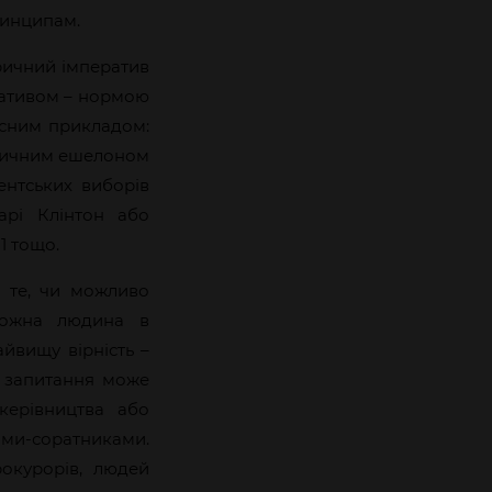
ринципам.
оричний імператив
ративом – нормою
ласним прикладом:
ітичним ешелоном
ентських виборів
арі Клінтон або
1 тощо.
є те, чи можливо
кожна людина в
йвищу вірність –
ж запитання може
керівництва або
ґами-соратниками.
рокурорів, людей