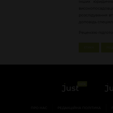
інших юридични
високопосадовц
розслідування вт
доповідь спеціял
Рецензію підгот
ЕТИКА
РЕЦ
ПРО НАС
РЕДАКЦІЙНА ПОЛІТИКА