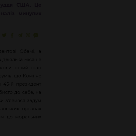
осуддя США. Це
аналіз минулих
ентові Обамі, а
 декілька місяців
, коли новий «пан
зумів, що Комі не
м 45-й президент
бисто до себе, на
си з’явився задум
анських органах
им до моральних