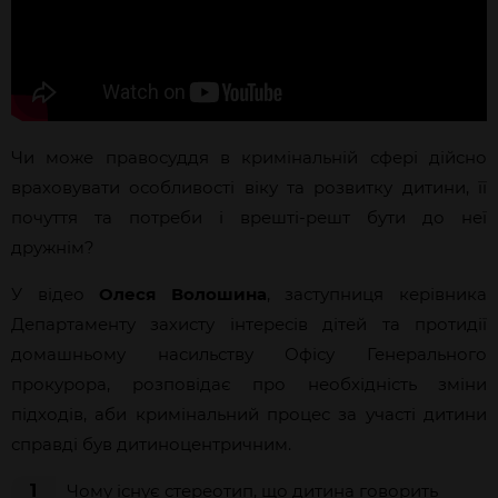
Чи може правосуддя в кримінальній сфері дійсно
враховувати особливості віку та розвитку дитини, її
почуття та потреби і врешті-решт бути до неї
дружнім?
У відео
Олеся Волошина
, заступниця керівника
Департаменту захисту інтересів дітей та протидії
домашньому насильству Офісу Генерального
прокурора, розповідає про необхідність зміни
підходів, аби кримінальний процес за участі дитини
справді був дитиноцентричним.
1
Чому існує стереотип, що дитина говорить