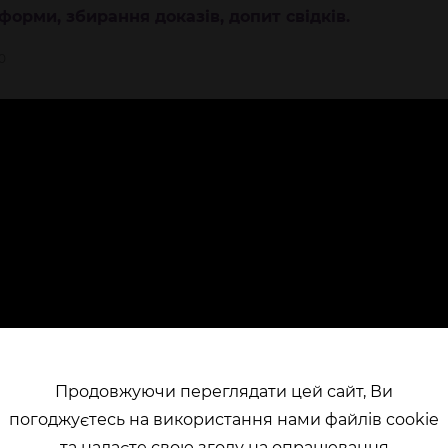
форми, збирання доказів, допит свідків.
0
Продовжуючи переглядати цей сайт, Ви
погоджуєтесь на використання нами файлів cookie
та надаєте свою згоду на опрацювання