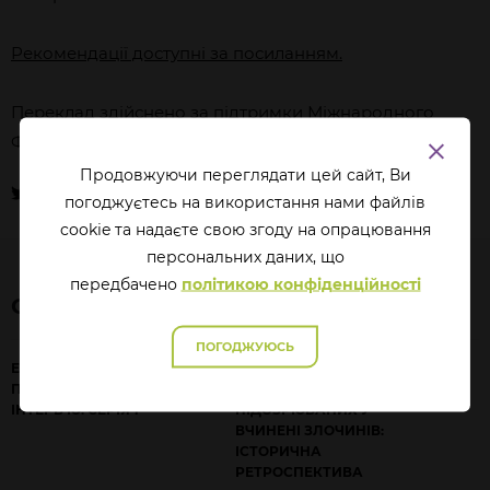
Рекомендації доступні за посиланням.
Переклад здійснено за підтримки Міжнародного
Фонду "Відродження".
Продовжуючи переглядати цей сайт, Ви
погоджуєтесь на використання нами файлів
cookie та надаєте свою згоду на опрацювання
перcональних даних, що
передбачено
політикою конфіденційності
СХОЖІ СТАТТІ
ПОГОДЖУЮСЬ
ЕМОЦІЙНИЙ ІНТЕЛЕКТ В
ІНТЕРВ'ЮВАННЯ
ПРОЦЕСУАЛЬНОМУ
ПОЛІЦЕЙСЬКИМИ
ІНТЕРВ'Ю. СЕРІЯ 1
ПІДОЗРЮВАНИХ У
ВЧИНЕНІ ЗЛОЧИНІВ:
ІСТОРИЧНА
РЕТРОСПЕКТИВА