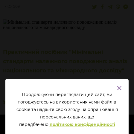
509
Практичний посібник "Мінімальні
стандарти належного поводження: аналіз
національного та міжнародного досвіду"
Продовжуючи переглядати цей сайт, Ви
погоджуєтесь на використання нами файлів
cookie та надаєте свою згоду на опрацювання
перcональних даних, що
передбачено
політикою конфіденційності