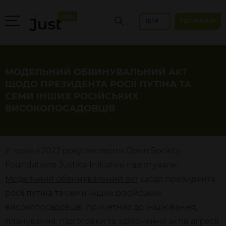
ТЕГИ
ПІДТРИМАТИ
МОДЕЛЬНИЙ ОБВИНУВАЛЬНИЙ АКТ
ЩОДО ПРЕЗИДЕНТА РОСІЇ ПУТІНА ТА
СЕМИ ІНШИХ РОСІЙСЬКИХ
ВИСОКОПОСАДОВЦІВ
У травні 2022 року експерти Open Society
Foundations Justice Initiative підготували
Модельний обвинувальний акт
щодо президента
росії путіна та семи інших російських
високопосадовців, причетних до ініціювання,
планування, підготовки та здійснення актів агресії