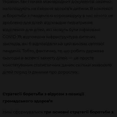
України, так і низка міжнародних документів окремо
наголошують на охороні здоров’я дитини. В контексті
ж боротьби з пандемією коронавірусу в нас нічого не
зроблено для дітей: відповідне педіатричне
відділення для дітей, які можуть бути інфіковані
COVID-19; відповідна інфраструктура дитячих
закладів, які б відповідали на цей виклик світової
пандемії. Тобто, фактично, те, що робить держава
сьогодні в аспекті захисту дітей, — це просте
констатування статистичних даних: скільки захворіло
дітей поряд із даними про дорослих.
Стратегії боротьби з вірусом з позиції
громадського здоров’я
Нині сформувалися
три основні стратегії боротьби з