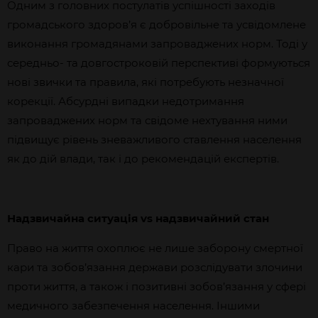
Одним з головних постулатів успішності заходів
громадського здоров’я є добровільне та усвідомлене
виконання громадянами запроваджених норм. Тоді у
середньо- та довгостроковій перспективі формуються
нові звички та правила, які потребують незначної
корекції. Абсурдні випадки недотримання
запроваджених норм та свідоме нехтування ними
підвищує рівень зневажливого ставлення населення
як до дій влади, так і до рекомендацій експертів.
Надзвичайна ситуація vs надзвичайний стан
Право на життя охоплює не лише заборону смертної
кари та зобов’язання держави розслідувати злочини
проти життя, а також і позитивні зобов’язання у сфері
медичного забезпечення населення. Іншими