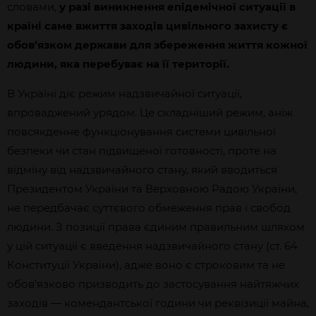
словами,
у разі виникнення епідемічної ситуації в
країні саме вжиття заходів цивільного захисту є
обов’язком держави для збереження життя кожної
людини, яка перебуває на її території.
В Україні діє режим надзвичайної ситуації,
впроваджений урядом. Це складніший режим, аніж
повсякденне функціонування системи цивільної
безпеки чи стан підвищеної готовності, проте на
відміну від надзвичайного стану, який вводиться
Президентом України та Верховною Радою України,
не передбачає суттєвого обмеження прав і свобод
людини. З позиції права єдиним правильним шляхом
у цій ситуації є введення надзвичайного стану (ст. 64
Конституції України), адже воно є строковим та не
обов’язково призводить до застосування найтяжчих
заходів — комендантської години чи реквізиції майна,