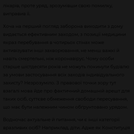
лікарів, проте уряд, зрозумівши свою помилку,
виправив її.
Хоча на перший погляд заборона виходити з дому
видається ефективним заходом, з позиції медицини
якраз перебування в чотирьох стінах може
активізувати інші захворювання, не менш важкі й
навіть смертельні, ніж коронавірус. Чому особи
старше шістдесяти років не можуть покинути будівлю
за умови застосування всіх заходів індивідуального
захисту? Незрозуміло. З правової точки зору тут
взагалі мова йде про фактичний домашній арешт для
таких осіб, суттєве обмеження свободи пересування,
що має бути належним чином обґрунтовано урядом.
Водночас актуальне й питання, чи є інші категорії
вразливих осіб? Наприклад, діти. Адже як Конституція