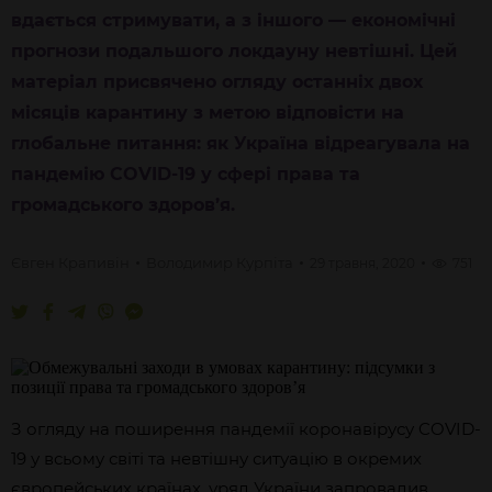
вдається стримувати, а з іншого — економічні
прогнози подальшого локдауну невтішні. Цей
матеріал присвячено огляду останніх двох
місяців карантину з метою відповісти на
глобальне питання: як Україна відреагувала на
пандемію COVID-19 у сфері права та
громадського здоров’я.
Євген
Крапивін
Володимир
Курпіта
29 травня, 2020
751
З огляду на поширення пандемії коронавірусу COVID-
19 у всьому світі та невтішну ситуацію в окремих
європейських країнах, уряд України запровадив