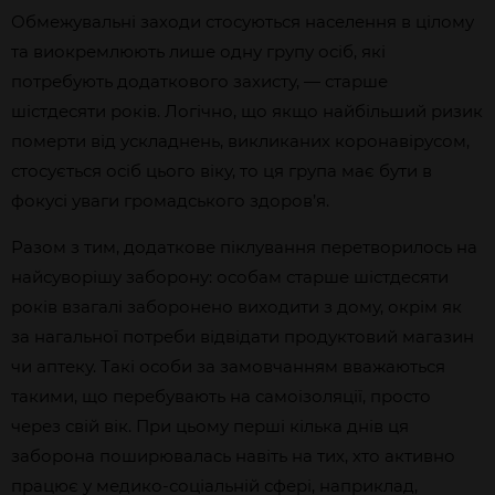
Обмежувальні заходи стосуються населення в цілому
та виокремлюють лише одну групу осіб, які
потребують додаткового захисту, — старше
шістдесяти років. Логічно, що якщо найбільший ризик
померти від ускладнень, викликаних коронавірусом,
стосується осіб цього віку, то ця група має бути в
фокусі уваги громадського здоров’я.
Разом з тим, додаткове піклування перетворилось на
найсуворішу заборону: особам старше шістдесяти
років взагалі заборонено виходити з дому, окрім як
за нагальної потреби відвідати продуктовий магазин
чи аптеку. Такі особи за замовчанням вважаються
такими, що перебувають на самоізоляції, просто
через свій вік. При цьому перші кілька днів ця
заборона поширювалась навіть на тих, хто активно
працює у медико-соціальній сфері, наприклад,