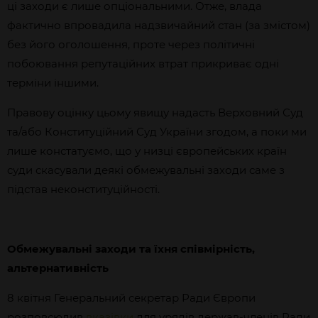
ці заходи є лише опціональними. Отже, влада
фактично впровадила надзвичайний стан (за змістом)
без його оголошення, проте через політичні
побоювання репутаційних втрат прикриває одні
терміни іншими.
Правову оцінку цьому явищу надасть Верховний Суд
та/або Конституційний Суд України згодом, а поки ми
лише констатуємо, що у низці європейських країн
суди скасували деякі обмежувальні заходи саме з
підстав неконституційності.
Обмежувальні заходи та їхня співмірність,
альтернативність
8 квітня Генеральний секретар Ради Європи
розповсюдив
вказівки
для урядів держав-членів Ради