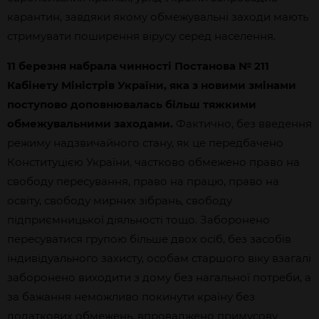
карантин, завдяки якому обмежувальні заходи мають
стримувати поширення вірусу серед населення.
11 березня набрала чинності Постанова № 211
Кабінету Міністрів України, яка з новими змінами
поступово доповнювалась більш тяжкими
обмежувальними заходами.
Фактично, без введення
режиму надзвичайного стану, як це передбачено
Конституцією України, частково обмежено право на
свободу пересування, право на працю, право на
освіту, свободу мирних зібрань, свободу
підприємницької діяльності тощо. Заборонено
пересуватися групою більше двох осіб, без засобів
індивідуального захисту, особам старшого віку взагалі
заборонено виходити з дому без нагальної потреби, а
за бажання неможливо покинути країну без
додаткових обмежень, впроваджено примусову