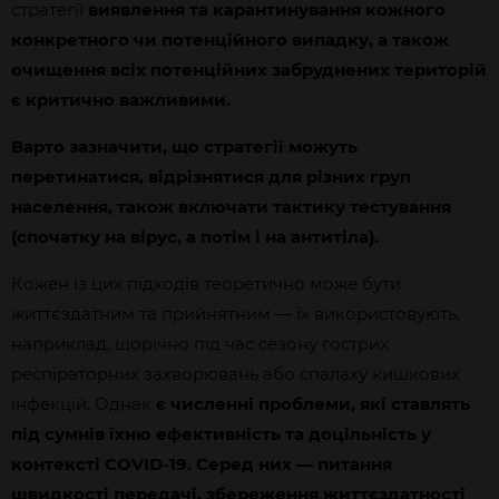
стратегії
виявлення та карантинування кожного
конкретного чи потенційного випадку, а також
очищення всіх потенційних забруднених територій
є критично важливими.
Варто зазначити, що стратегії можуть
перетинатися, відрізнятися для різних груп
населення, також включати тактику тестування
(спочатку на вірус, а потім і на антитіла).
Кожен із цих підходів теоретично може бути
життєздатним та прийнятним — їх використовують,
наприклад, щорічно під час сезону гострих
респіраторних захворювань або спалаху кишкових
інфекцій. Однак
є численні проблеми, які ставлять
під сумнів їхню ефективність та доцільність у
контексті COVID-19. Серед них — питання
швидкості передачі, збереження життєздатності