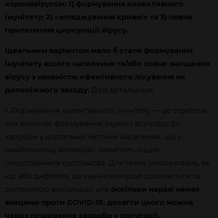
коронавірусом: 1) формування колективного
імунітету; 2) «згладжування кривої» та 3) повне
припинення циркуляції вірусу.
Ідеальним варіантом мало б стати формування
імунітету всього населення та/або повне знищення
вірусу з наявністю ефективного лікування як
допоміжного заходу.
Далі детальніше.
1. Формування колективного імунітету — це стратегія,
яка включає формування імунної відповіді до
хвороби у достатньої частини населення, що у
майбутньому, ймовірно, захистить інших
представників суспільства.
Для таких захворювань, як
кір або дифтерія, це значною мірою досягається за
допомогою вакцинації, але
оскільки наразі немає
вакцини проти COVID-19, досягти цього можна
через поширення хвороби у популяції.