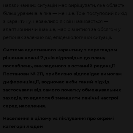
надзвичайних ситуацій має вирішувати, яка область
більш уражена, а яка — менше. Тож поступовий вихід
з карантину, неважливо як він називається —
адаптивний чи інакше, має різнитися за обсягом у
регіонах залежно від епідеміологічної ситуації.
Система адаптивного карантину з переглядом
рішення кожні 7 днів відповідно до плану
послаблень, викладеного в останній редакції
Постанови № 211, приблизно відповідає вимогам
диференціації, водночас якби такий підхід
застосували від самого початку обмежувальних
заходів, то вдалося б зменшити панічні настрої
серед населення.
Населення в цілому vs піклування про окремі
категорії людей