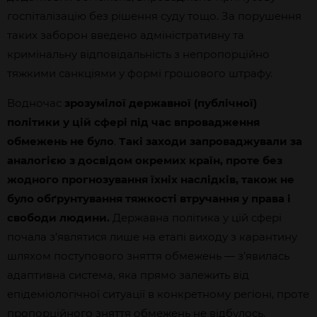
госпіталізацію без рішення суду тощо. За порушення
таких заборон введено адміністративну та
кримінальну відповідальність з непропорційно
тяжкими санкціями у формі грошового штрафу.
Водночас
зрозумілої державної (публічної)
політики у цій сфері під час впровадження
обмежень не було
.
Такі заходи запроваджували за
аналогією з досвідом окремих країн, проте без
жодного прогнозування їхніх наслідків, також не
було обґрунтування тяжкості втручання у права і
свободи людини.
Державна політика у цій сфері
почала з’являтися лише на етапі виходу з карантину
шляхом поступового зняття обмежень — з’явилась
адаптивна система, яка прямо залежить від
епідеміологічної ситуації в конкретному регіоні, проте
пропорційного зняття обмежень не відбулось.