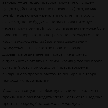
заходів, — це те, що правова норма не є явищем
сущого (дійсного), а лише належного (того, як має
бути). Не вдаючись у детальні пояснення, просто
скажемо, що не будь-яка норма права виконується
через низку причин. Інколи вона взагалі не може бути
виконана через те, що неграмотно сформульована.
«
Воля законодавця забезпечена державним
примусом»
— це застаріле позитивістське
дорадянське визначення права, яке втрачає
актуальність з огляду на комунікативну теорію права,
сучасний розвиток соціології права, зокрема
емпіричного правознавства, та поширення теорії
природних прав людини.
Українська ситуація з обмежувальними заходами на
практиці ще раз доводить слова Салтикова-Щедріна
про те, що «
суворість законів компенсується