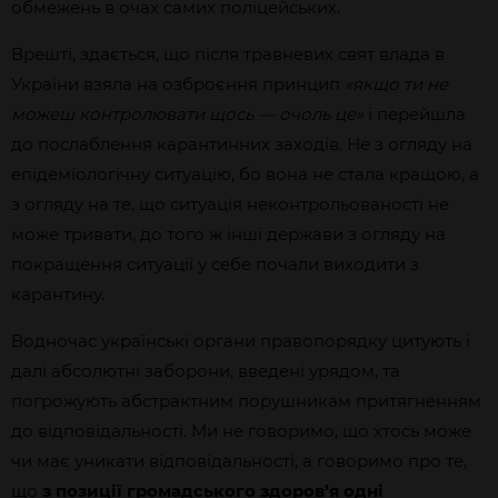
обмежень в очах самих поліцейських.
Врешті, здається, що після травневих свят влада в
України взяла на озброєння принцип
«якщо ти не
можеш контролювати щось — очоль це»
і перейшла
до послаблення карантинних заходів. Не з огляду на
епідеміологічну ситуацію, бо вона не стала кращою, а
з огляду на те, що ситуація неконтрольованості не
може тривати, до того ж інші держави з огляду на
покращення ситуації у себе почали виходити з
карантину.
Водночас українські органи правопорядку цитують і
далі абсолютні заборони, введені урядом, та
погрожують абстрактним порушникам притягненням
до відповідальності. Ми не говоримо, що хтось може
чи має уникати відповідальності, а говоримо про те,
що
з позиції громадського здоров’я одні