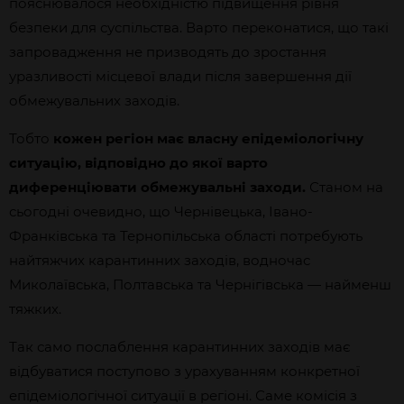
пояснювалося необхідністю підвищення рівня
безпеки для суспільства. Варто переконатися, що такі
запровадження не призводять до зростання
уразливості місцевої влади після завершення дії
обмежувальних заходів.
Тобто
кожен регіон має власну епідеміологічну
ситуацію, відповідно до якої варто
диференціювати обмежувальні заходи.
Станом на
сьогодні очевидно, що Чернівецька, Івано-
Франківська та Тернопільська області потребують
найтяжчих карантинних заходів, водночас
Миколаївська, Полтавська та Чернігівська — найменш
тяжких.
Так само послаблення карантинних заходів має
відбуватися поступово з урахуванням конкретної
епідеміологічної ситуації в регіоні. Саме комісія з