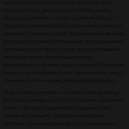
необов’язковістю їх виконання»
. Фактично за час
карантину стало зрозуміло, що ті обмежувальні
заходи, які нелегітимні в очах населення (апріорі
порушують права людини), просто не виконуються, а
державного примусу в особі поліції не вистачає через
відсутність політики притягнення до відповідальності
(покарання) у цій сфері. Поліція, яка має обмежений
ресурс для притягнення порушників до
відповідальності (елементарно обмежений особовим
складом), не напрацювала для себе критеріїв тяжкості
порушення, за яке має наставати відповідальність.
Отже, склалась ситуація, коли пенсіонера на вулиці
без маски штрафують на 17 тисяч гривень, а величезні
бізнес-корпорації продовжують продавати свої
товари та отримувати прибуток попри пряму
заборону. Або інший приклад: сотні людей можуть