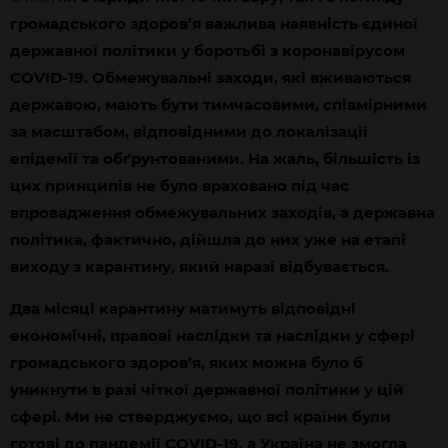
громадського здоров’я важлива наявність єдиної
державної політики у боротьбі з коронавірусом
COVID-19. Обмежувальні заходи, які вживаються
державою, мають бути тимчасовими, співмірними
за масштабом, відповідними до локалізації
епідемії та обґрунтованими. На жаль, більшість із
цих принципів не було враховано під час
впровадження обмежувальних заходів, а державна
політика, фактично, дійшла до них уже на етапі
виходу з карантину, який наразі відбувається.
Два місяці карантину матимуть відповідні
економічні, правові наслідки та наслідки у сфері
громадського здоров’я, яких можна було б
уникнути в разі чіткої державної політики у цій
сфері. Ми не стверджуємо, що всі країни були
готові до пандемії COVID-19, а Україна не змогла