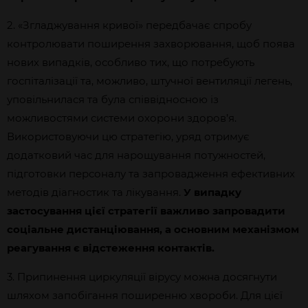
2. «Згладжування кривої» передбачає спробу
контролювати поширення захворювання, щоб поява
нових випадків, особливо тих, що потребують
госпіталізації та, можливо, штучної вентиляції легень,
уповільнилася та була співвідносною із
можливостями системи охорони здоров’я.
Використовуючи цю стратегію, уряд отримує
додатковий час для нарощування потужностей,
підготовки персоналу та запровадження ефективних
методів діагностик та лікування.
У випадку
застосування цієї стратегії важливо запровадити
соціальне дистанціювання, а основним механізмом
реагування є відстеження контактів.
3. Припинення циркуляції вірусу можна досягнути
шляхом запобігання поширенню хвороби. Для цієї