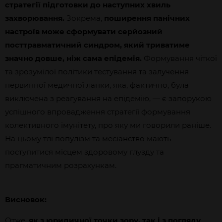
стратегії підготовки до наступних хвиль
захворювання.
Зокрема,
поширення панічних
настроїв може сформувати серйозний
посттравматичний синдром, який триватиме
значно довше, ніж сама епідемія.
Формування чіткої
та зрозумілої політики тестування та залучення
первинної медичної ланки, яка, фактично, була
виключена з реагування на епідемію, — є запорукою
успішного впровадження стратегії формування
колективного імунітету, про яку ми говорили раніше.
На цьому тлі популізм та месіанство мають
поступитися місцем здоровому глузду та
прагматичним розрахункам.
Висновок:
Отже,
як з юридичної точки зору, так і з погляду