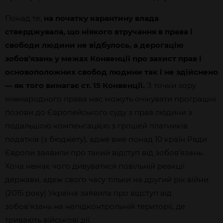
Понад те,
на початку карантину влада
стверджувала, що ніякого втручання в права і
свободи людини не відбулось, а дерогацію
зобов’язань у межах Конвенції про захист прав і
основоположних свобод людини так і не здійснено
— як того вимагає ст. 15 Конвенції.
З точки зору
міжнародного права нас можуть очікувати програшні
позови до Європейського суду з прав людини з
подальшою компенсацією з грошей платників
податків (з бюджету), адже вже понад 10 країн Ради
Європи заявили про такий відступ від зобов’язань.
Хоча немає чого дивуватися повільній реакції
держави, адеж свого часу тільки на другий рік війни
(2015 року) Україна заявила про відступ від
зобов’язань на непідконтрольній території, де
тривають військові дії.