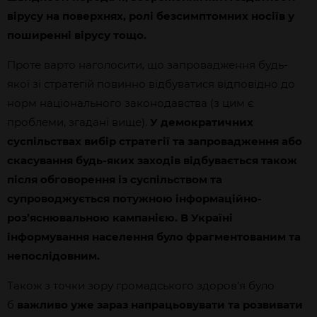
вірусу на поверхнях, ролі безсимптомних носіїв у
поширенні вірусу тощо.
Проте варто наголосити, що запровадження будь-
якої зі стратегій повинно відбуватися відповідно до
норм національного законодавства (з цим є
проблеми, згадані вище).
У демократичних
суспільствах вибір стратегії та запровадження або
скасування будь-яких заходів відбувається також
після обговорення із суспільством та
супроводжується потужною інформаційно-
роз’яснювальною кампанією. В Україні
інформування населення було фрагментованим та
непослідовним.
Також з точки зору громадського здоров’я було
б
важливо уже зараз напрацьовувати та розвивати