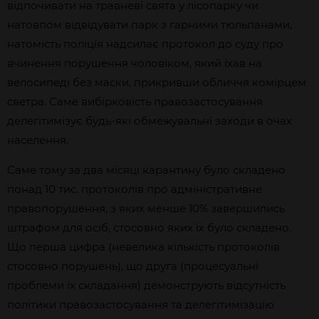
відпочивати на травневі свята у лісопарку чи
натовпом відвідувати парк з гарними тюльпанами,
натомість поліція надсилає протокол до суду про
вчинення порушення чоловіком, який їхав на
велосипеді без маски, прикривши обличчя комірцем
светра. Саме вибірковість правозастосування
делегітимізує будь-які обмежувальні заходи в очах
населення.
Саме тому за два місяці карантину було складено
понад 10 тис. протоколів про адміністративне
правопорушення, з яких менше 10% завершились
штрафом для осіб, стосовно яких їх було складено.
Що перша цифра (невелика кількість протоколів
стосовно порушень), що друга (процесуальні
проблеми їх складання) демонструють відсутність
політики правозастосування та делегітимізацію