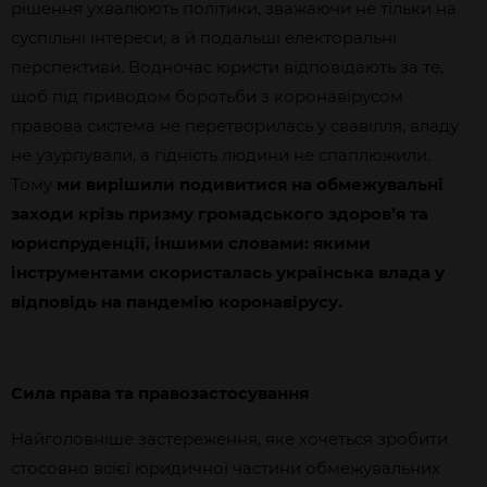
рішення ухвалюють політики, зважаючи не тільки на
суспільні інтереси, а й подальші електоральні
перспективи. Водночас юристи відповідають за те,
щоб під приводом боротьби з коронавірусом
правова система не перетворилась у свавілля, владу
не узурпували, а гідність людини не спаплюжили.
Тому
ми вирішили подивитися на обмежувальні
заходи крізь призму громадського здоров’я та
юриспруденції, іншими словами: якими
інструментами скористалась українська влада у
відповідь на пандемію коронавірусу.
Сила права та правозастосування
Найголовніше застереження, яке хочеться зробити
стосовно всієї юридичної частини обмежувальних