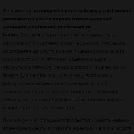
Реагування на пандемію коронавірусу у світі можна
розглядати з різних перспектив: юридичної,
медичної, соціальної, політичної та
інших.
Зрозуміло, що конкретне рішення уряду,
оформлене юридичним актом, водночас стосується
населення в цілому та кожної людини зокрема, а за
своїм змістом є політичним рішенням, адже
стосується розподілу ресурсів владою, виділених на
боротьбу з пандемією. Водночас у публічному
дискурсі не знайдеш багато матеріалів, які б
намагалися проаналізувати питання співмірності
обмежувальних заходів масштабам коронавірусу з
міждисциплінарної точки зору.
Як мінімум, найбільший голос сьогодні мають медики,
адже вони знають, які заходи ефективні, а які ні. Проте