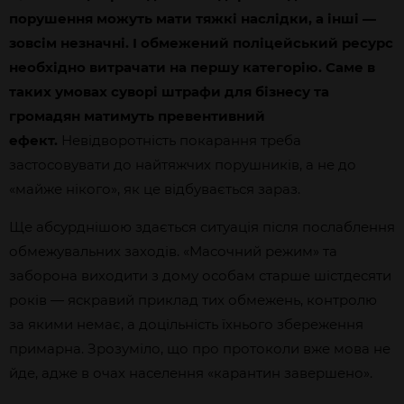
порушення можуть мати тяжкі наслідки, а інші —
зовсім незначні. І обмежений поліцейський ресурс
необхідно витрачати на першу категорію. Саме в
таких умовах суворі штрафи для бізнесу та
громадян матимуть превентивний
ефект.
Невідворотність покарання треба
застосовувати до найтяжчих порушників, а не до
«майже нікого», як це відбувається зараз.
Ще абсурднішою здається ситуація після послаблення
обмежувальних заходів. «Масочний режим» та
заборона виходити з дому особам старше шістдесяти
років — яскравий приклад тих обмежень, контролю
за якими немає, а доцільність їхнього збереження
примарна. Зрозуміло, що про протоколи вже мова не
йде, адже в очах населення «карантин завершено».