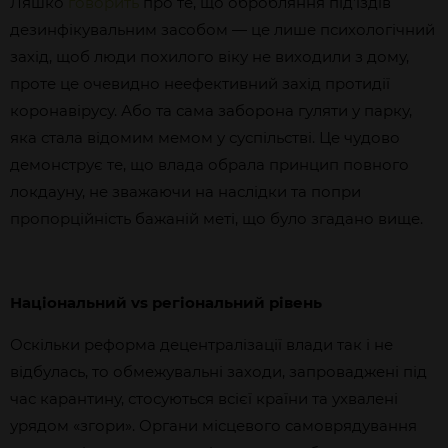
Ляшко
говорить
про те, що обробляння під’їздів
дезинфікувальним засобом — це лише психологічний
захід, щоб люди похилого віку не виходили з дому,
проте це очевидно неефективний захід протидії
коронавірусу. Або та сама заборона гуляти у парку,
яка стала відомим мемом у суспільстві. Це чудово
демонструє те, що влада обрала принцип повного
локдауну, не зважаючи на наслідки та попри
пропорційність бажаній меті, що було згадано вище.
Національний vs регіональний рівень
Оскільки реформа децентралізації влади так і не
відбулась, то обмежувальні заходи, запроваджені під
час карантину, стосуються всієї країни та ухвалені
урядом «згори». Органи місцевого самоврядування