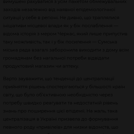
вимушені рахуватися з усім пакетом обмежувальних
заходів незалежно від наявної епідеміологічної
ситуації у себе в регіоні. Не дивно, що траплялися
ініціативи місцевої влади як у бік послаблення —
відома історія з мером Черкас, який лише припустив
таку можливість, так і у бік посилення — Сумська
міська рада взагалі заборонила виходити з дому всім
громадянам без нагальної потреби відвідати
продуктовий магазин чи аптеку.
Варто зауважити, що тенденції до централізації
прийняття рішень спостерігаються у більшості країн
світу, що було об’єктивною необхідністю через
потребу швидко реагувати та недостатній рівень
знань про поширення цієї епідемії. На жаль, така
централізація в Україні призвела до формування
певного роду «привілеїв» для низки відомств, що