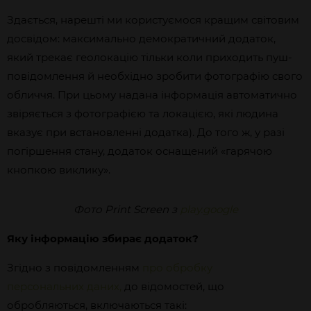
Здається, нарешті ми користуємося кращим світовим
досвідом: максимально демократичний додаток,
який трекає геолокацію тільки коли приходить пуш-
повідомлення й необхідно зробити фотографію свого
обличчя. При цьому надана інформація автоматично
звіряється з фотографією та локацією, які людина
вказує при встановленні додатка). До того ж, у разі
погіршення стану, додаток оснащений «гарячою
кнопкою виклику».
Фото Print Screen з
play.google
Яку інформацію збирає додаток?
Згідно з повідомленням
про обробку
персональних
даних,
до відомостей, що
обробляються, включаються такі: