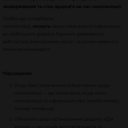
захворювання та стан здоров’я на час самоізоляції
.
Особи, що потребують
самоізоляції,
можуть
самостійно внести інформацію
до мобільного додатка Єдиного державного
вебпорталу електронних послуг за умови наявності
технічної можливості.
Підсумуємо:
Якщо Вам призначили зобов’язання щодо
самоізоляції — ви зазначаєте місце своєї
самоізоляції та інформацію про засоби зв’язку
(номер телефону).
Обов’язок щодо встановлення додатку «Дій
вдома» — відсутній, відповідальність за