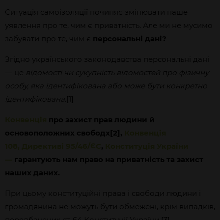
Ситуація самоізоляції починяє змінювати наше
уявлення про те, чим є приватність. Але ми не мусимо
забувати про те, чим є
персональні дані?
Згідно українського законодавства персональні дані
— це
відомості чи сукупність відомостей про фізичну
особу, яка ідентифікована або
може бути конкретно
ідентифікована
.[1]
Конвенція
про захист прав людини й
основоположних свободх[2],
Конвенція
108,
Директиві 95/46/ЄС
,
Конституція України
—
гарантують нам право на приватність та захист
наших даних.
При цьому конституційні права і свободи людини і
громадянина не можуть бути обмежені, крім випадків,
передбачених ст. 64 Конституції України.[3]