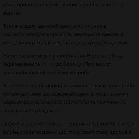
після припинення самоізоляції чи обсервації – не
відомо.
Також додам, що необхідне закріплення в
нормативно-правових актах порядку та процесів
обробки персональних даних додатку «Дій вдома» .
Варто звернути увагу, що 13 квітня Верховна Рада
України внесла
зміни
до Закону «Про захист
населення від інфекційних хвороб».
Згідно
Закону
на період встановлення карантину або
обмежувальних заходів, пов’язаних із поширенням
коронавірусної хвороби (COVID-19) та протягом 30
днів з дня його відміни:
дозволяється обробка персональних даних без згоди
особи, зокрема даних, що стосуються стану здоров’я,