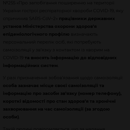
№255 «Про запобігання поширенню на території
України гострої респіраторної хвороби COVID-19, яку
спричинив SARS-CoV–2»
працівники державних
установ Міністерства охорони здоров’я
епідеміологічного профілю
визначають
персональний перелік осіб, які потребують
самоізоляції у зв’язку з контактом із хворим на
COVID-19
та вносять інформацію до відповідних
інформаційних систем
.
У разі призначення зобов’язання щодо самоізоляції:
особа зазначає місце своєї самоізоляції та
інформацію про засоби зв’язку (номер телефону),
короткі відомості про стан здоров’я та хронічні
захворювання на час самоізоляції (за згодою
особи)
.
Такій людині повідомляється, що за надання