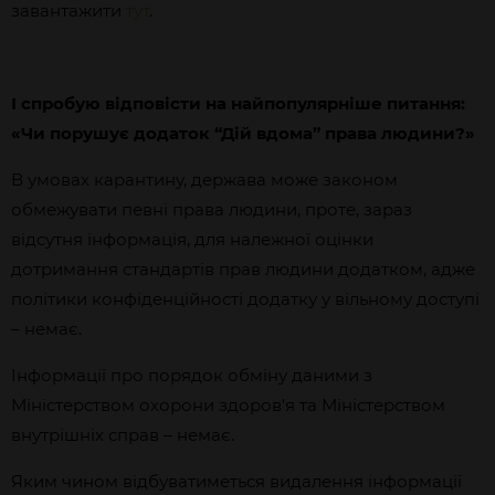
завантажити
тут
.
І спробую відповісти на найпопулярніше питання:
«Чи порушує додаток “Дій вдома” права людини?»
В умовах карантину, держава може законом
обмежувати певні права людини, проте, зараз
відсутня інформація, для належної оцінки
дотримання стандартів прав людини додатком, адже
політики конфіденційності додатку у вільному доступі
– немає.
Інформації про порядок обміну даними з
Міністерством охорони здоров'я та Міністерством
внутрішніх справ – немає.
Яким чином відбуватиметься видалення інформації