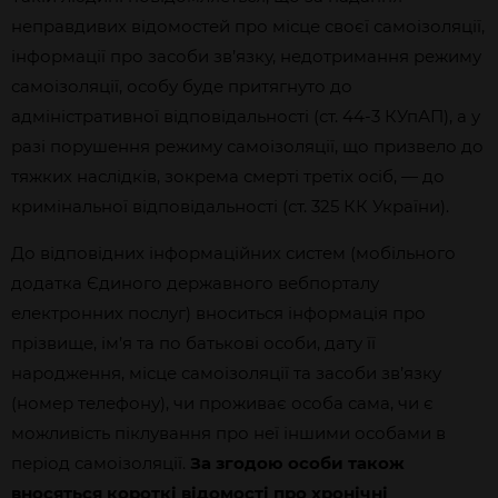
неправдивих відомостей про місце своєї самоізоляції,
інформації про засоби зв’язку, недотримання режиму
самоізоляції, особу буде притягнуто до
адміністративної відповідальності (ст. 44-3 КУпАП), а у
разі порушення режиму самоізоляції, що призвело до
тяжких наслідків, зокрема
смерті третіх осіб, — до
кримінальної відповідальності (ст. 325 КК України).
До відповідних інформаційних систем (мобільного
додатка Єдиного державного вебпорталу
електронних послуг) вноситься інформація про
прізвище, ім’я та по батькові особи, дату її
народження, місце самоізоляції та засоби зв’язку
(номер телефону), чи проживає особа сама, чи є
можливість піклування про неї іншими особами в
період самоізоляції.
За згодою особи також
вносяться короткі відомості про хронічні