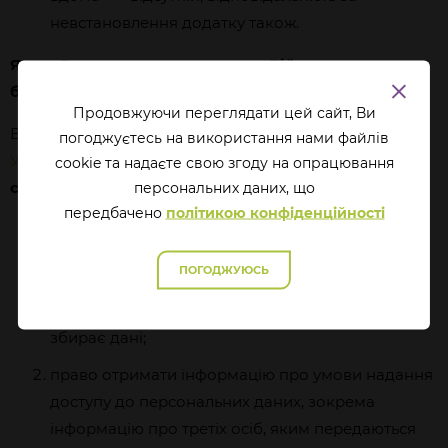
невстановлення додатку також.
Якщо Ви встановили додаток «Дій вдома», але не
бажаєте, щоби він обробляв Ваші дані, як бути?
Продовжуючи переглядати цей сайт, Ви
Відповідно до ч. 2 ст. 8
Закону
погоджуєтесь на використання нами файлів
України
«Про
захист
персональних
даних»
, у Вас
як
cookie та надаєте свою згоду на опрацювання
суб’єкта персональних даних є
перcональних даних, що
:
передбачено
політикою конфіденційності
право знати про джерела збирання,
місцезнаходження своїх персональних даних,
ПОГОДЖУЮСЬ
мету їх обробки, місцезнаходження або місце
проживання (перебування) організації, яка
збирає дані;
право отримати інформацію про умови надання
доступу до персональних даних, зокрема
інформацію про третіх осіб, яким передаються