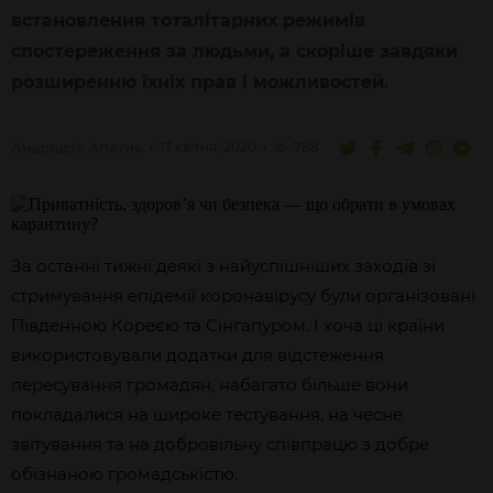
встановлення тоталітарних режимів
спостереження за людьми, а скоріше завдяки
розширенню їхніх прав і можливостей.
Анастасія
Апетик
17 квітня, 2020
788
За останні тижні деякі з найуспішніших заходів зі
стримування епідемії коронавірусу були організовані
Південною Кореєю та Сінгапуром. І хоча ці країни
використовували додатки для відстеження
пересування громадян, набагато більше вони
покладалися на широке тестування, на чесне
звітування та на добровільну співпрацю з добре
обізнаною громадськістю.