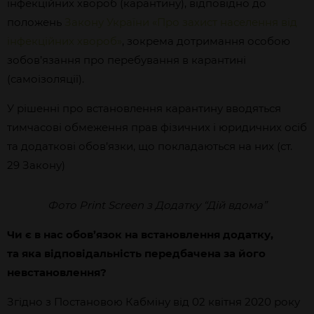
інфекційних хвороб (карантину), відповідно до
положень
Закону України «Про захист населення від
інфекційних хвороб»
, зокрема дотримання особою
зобов’язання про перебування в карантині
(самоізоляції).
У рішенні про встановлення карантину вводяться
тимчасові обмеження прав фізичних і юридичних осіб
та додаткові обов’язки, що покладаються на них (ст.
29 Закону)
Фото Print Screen з Додатку “Дій вдома”
Чи є в нас обов’язок на встановлення додатку,
та яка відповідальність передбачена за його
невстановлення?
Згідно з Постановою Кабміну від 02 квітня 2020 року