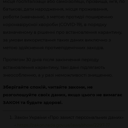
місця госпіталізації або самоізоляції, прізвища, ім’я, по
батькові, дати народження, місця проживання,
роботи (навчання), з метою протидії поширенню
коронавірусної хвороби (COVID-19), в порядку
визначеному в рішенні про встановлення карантину,
за умови використання таких даних виключно з
метою здійснення протиепідемічних заходів.
Протягом 30 днів після закінчення періоду
встановлення карантину, такі дані підлягають
знеособленню, а у разі неможливості знищенню.
Зберігайте спокій, читайте закони, не
розголошуйте своїх даних, якщо цього не вимагає
ЗАКОН та будьте здорові.
Закон України «Про захист персональних даних»
-
https://zakon.rada.gov.ua/laws/show/2297-17