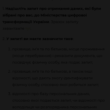
1.
Надішліть запит про отримання даних, які були
зібрані про вас, до Міністерства цифрової
трансформації України
. Зразок запиту
завантажте
тут
.
2.
У запиті ви маєте зазначити таке
:
прізвище, ім’я та по батькові, місце проживання
(місце перебування) і реквізити документа, що
посвідчує фізичну особу, яка подає запит;
прізвище, ім’я та по батькові, а також інші
відомості, що дають змогу ідентифікувати
фізичну особу, стосовно якої робиться запит;
відомості про базу персональних даних,
стосовно якої подається запит, чи відомості про
володільця чи розпорядника персональних