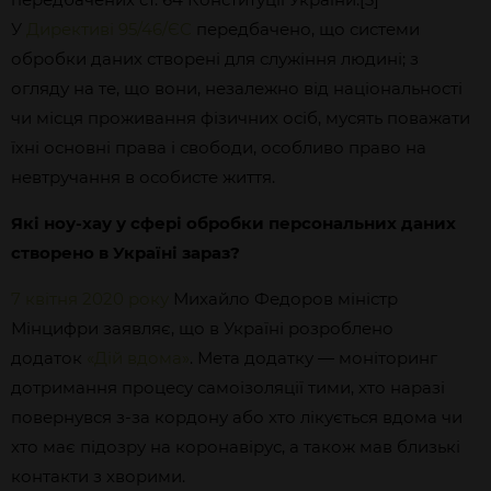
У
Директиві 95/46/ЄС
передбачено, що системи
обробки даних створені для служіння людині; з
огляду на те, що вони, незалежно від національності
чи місця проживання фізичних осіб, мусять поважати
їхні основні права і свободи, особливо право на
невтручання в особисте життя.
Які ноу-хау у сфері обробки персональних даних
створено в Україні зараз?
7 квітня 2020 року
Михайло Федоров міністр
Мінцифри заявляє, що в Україні розроблено
додаток
«Дій вдома»
. Мета додатку — моніторинг
дотримання процесу самоізоляції тими, хто наразі
повернувся з-за кордону або хто лікується вдома чи
хто має підозру на коронавірус, а також мав близькі
контакти з хворими.