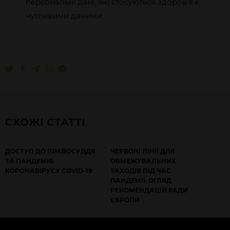
персональні дані, які стосуються здоров’я є
чутливими даними.
СХОЖІ СТАТТІ
ДОСТУП ДО ПРАВОСУДДЯ
ЧЕРВОНІ ЛІНІЇ ДЛЯ
ТА ПАНДЕМІЯ
ОБМЕЖУВАЛЬНИХ
КОРОНАВІРУСУ COVID-19
ЗАХОДІВ ПІД ЧАС
ПАНДЕМІЇ. ОГЛЯД
РЕКОМЕНДАЦІЙ РАДИ
ЄВРОПИ