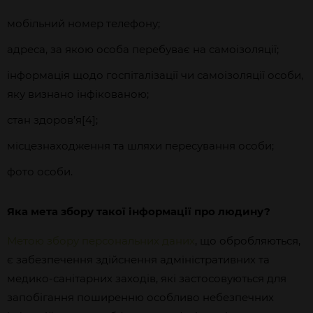
мобільний номер телефону;
адреса, за якою особа перебуває на самоізоляції;
інформація щодо госпіталізації чи самоізоляції особи,
яку визнано інфікованою;
стан здоров’я[4];
місцезнаходження та шляхи пересування особи;
фото особи.
Яка мета збору такої інформації про людину?
Метою збору персональних даних
, що обробляються,
є забезпечення здійснення адміністративних та
медико-санітарних заходів, які застосовуються для
запобігання поширенню особливо небезпечних