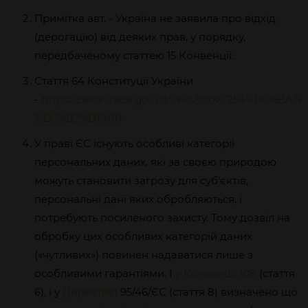
Примітка авт. - Україна не заявила про відхід
(дерогацію) від деяких прав, у порядку,
передбаченому статтею 15 Конвенції.
Стаття 64 Конституції України
-
https://zakon.rada.gov.ua/laws/show/254%D0%BA/96
%D0%B2%D1%80
У праві ЄС існують особливі категорії
персональних даних, які за своєю природою
можуть становити загрозу для суб’єктів,
персональні дані яких обробляються, і
потребують посиленого захисту. Тому дозвіл на
обробку цих особливих категорій даних
(«чутливих») повинен надаватися лише з
особливими гарантіями. І
у Конвенції 108
(стаття
6), і у
Директиві
95/46/ЄС (стаття 8) визначено що