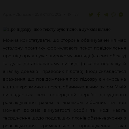
Артем
Донець
25 лютого, 2021
1137
Можна констатувати, що сторона обвинувачення має
усталену практику формулювати текст повідомлення
про підозру в дуже широкому вигляді (в сенсі обсягу)
та дуже деталізованому вигляді (в сенсі переліку й
аналізу доказів і правових підстав). Іноді складається
враження, що повідомлення про підозру є чимось на
кшталт «розминки» перед обвинувальним актом. У ній
викладається весь попередній перебіг досудового
розслідування разом з аналізом зібраних на той
момент доказів винуватості особи та іноді навіть
твердження щодо подальших планів обвинувачення з
розслідування кримінального провадження. Така