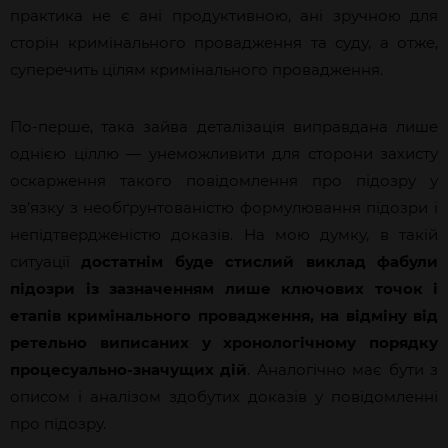
практика не є ані продуктивною, ані зручною для
сторін кримінального провадження та суду, а отже,
суперечить цілям кримінального провадження.
По-перше, така зайва деталізація виправдана лише
однією ціллю — унеможливити для сторони захисту
оскарження такого повідомлення про підозру у
зв’язку з необґрунтованістю формулювання підозри і
непідтвердженістю доказів. На мою думку, в такій
ситуації
достатнім буде стислий виклад фабули
підозри із зазначенням лише ключових точок і
етапів кримінального провадження, на відміну від
ретельно виписаних у хронологічному порядку
процесуально-значущих дій
. Аналогічно має бути з
описом і аналізом здобутих доказів у повідомленні
про підозру.