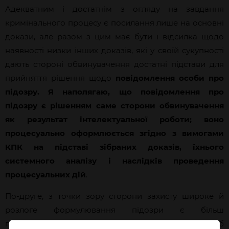
Адекватним і достатнім з огляду на завдання
кримінального процесу є посилання лише на основні
докази, але разом з цим має бути і відсилка щодо
наявності низки інших доказів, які у своїй сукупності
дають стороні обвинувачення достатні підстави для
прийняття рішення щодо
повідомлення особи про
підозру. Я наполягаю, що повідомлення про
підозру є рішенням саме сторони обвинувачення
як результат інтелектуальної роботи; воно
процесуально оформлюється згідно з вимогами
КПК на підставі зібраних доказів, їхнього
системного аналізу і наслідків проведення
процесуальних дій
.
По-друге, з точки зору сторони захисту широке й
розлоге формулювання підозри є більш
продуктивним для прискіпування та спроб