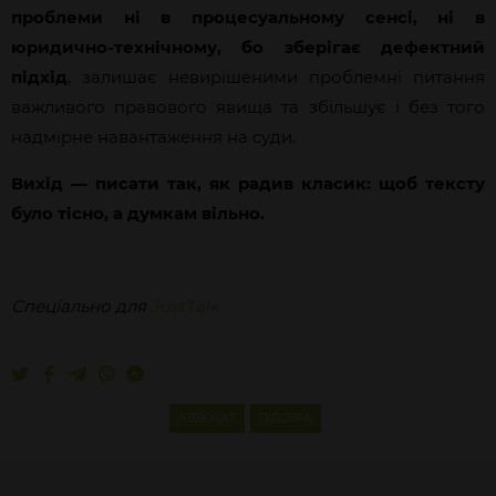
проблеми ні в процесуальному сенсі, ні в
юридично-технічному, бо зберігає дефектний
підхід
, залишає невирішеними проблемні питання
важливого правового явища та збільшує і без того
надмірне навантаження на суди.
Вихід — писати так, як радив класик: щоб тексту
було тісно, а думкам вільно.
Спеціально для
JustTalk
АДВОКАТ
ПІДОЗРА