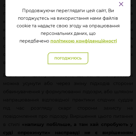
оскарження повідомлення про підозру з формальних
Продовжуючи переглядати цей сайт, Ви
підстав, через створення логічних конструкцій та
погоджуєтесь на використання нами файлів
конфліктів фабули обвинувачення з доказами у
cookie та надаєте свою згоду на опрацювання
кримінальному провадженні (наприклад: затримання
перcональних даних, що
особи при отриманні імітаційних купюр замість
передбачено
політикою конфіденційності
справжніх купюр може трактуватись як замах на
отримання неправомірної вигоди, бо з незалежних
ПОГОДЖУЮСЬ
від особи причин вона не отримала очікуваного).
Варто при цьому пам’ятати, що всі ці контраверсії
можна усунути або через зміну підходів сторони
обвинувачення у формулюванні підозри, або шляхом
напрацювання відповідної практики слідчих суддів
під час розгляду скарг сторони захисту на
повідомлення про підозру. Вирішення цього питання
в стилі
«напишу побільше, а там хай спробують у
суді опрокинути» насправді не є вирішенням