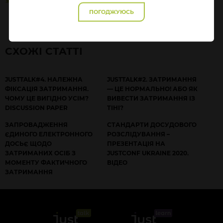
ПОГОДЖУЮСЬ
СХОЖІ СТАТТІ
JUSTTALK#4. НАЛЕЖНА
JUSTTALK#2. ЗАТРИМАННЯ
ФІКСАЦІЯ ЗАТРИМАННЯ.
— ЦЕ НОРМАЛЬНО! АБО ЯК
ЧОМУ ЦЕ ВИГІДНО УСІМ?
ВИВЕСТИ ЗАТРИМАННЯ ІЗ
DISCUSSION PAPER
ТІНІ?
ЗАПРОВАДЖЕННЯ
СТАНДАРТИ ДОСУДОВОГО
ЄДИНОГО ЕЛЕКТРОННОГО
РОЗСЛІДУВАННЯ –
ДОСЬЄ ЩОДО
ПРЕЗЕНТАЦІЯ НА
ЗАТРИМАНИХ ОСІБ З
JUSTCONF UKRAINE 2020.
МОМЕНТУ ФАКТИЧНОГО
ВІДЕО
ЗАТРИМАННЯ