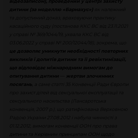
відеозаписом), проведений у центрі захисту
дитини (за моделлю «Барнахус»)
як належний
та допустимий доказ, враховуючи практику
касаційного суду (постанова ККС ВС від 23.11.2021
у справі № 369/1044/19, ухвала ККС ВС від
03.06.2022 у справі № 200/12044/18), зокрема, що
це дозволяє уникнути необхідності повторних
викликів і допитів дитини та її ревіктимізації,
що відповідає міжнародним вимогам до
опитування дитини
—
жертви злочинних
посягань
, а саме статті 35 Конвенції Ради Європи
про захист дітей від сексуальної експлуатації та
сексуального насильства (Лансаротська
конвенція, 2007 р.), що ратифікована Верховною
Радою України 27.08.2012 і набула чинності з
01.12.2012, вимогам конвенції ООН про права
дитини та Керівним принципам ООН щодо