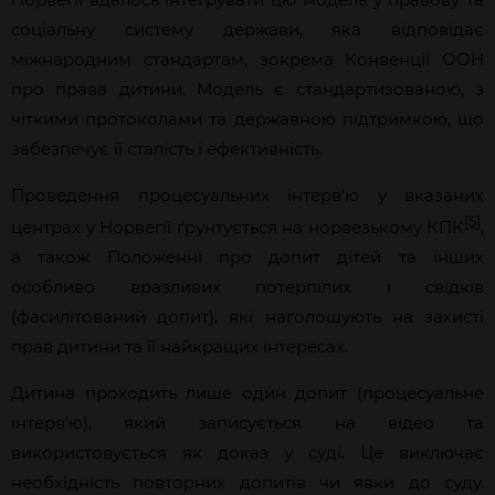
соціальну систему держави, яка відповідає
міжнародним стандартам, зокрема Конвенції ООН
про права дитини. Модель є стандартизованою, з
чіткими протоколами та державною підтримкою, що
забезпечує її сталість і ефективність.
Проведення процесуальних інтерв’ю у вказаних
[5]
центрах у Норвегії ґрунтується на норвезькому КПК
,
а також Положенні про допит дітей та інших
особливо вразливих потерпілих і свідків
(фасилітований допит), які наголошують на захисті
прав дитини та її найкращих інтересах.
Дитина проходить лише один допит (процесуальне
інтерв’ю), який записується на відео та
використовується як доказ у суді. Це виключає
необхідність повторних допитів чи явки до суду.