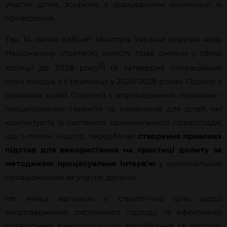
участю дітей, зокрема з урахуванням мінімізації їх
проведення.
Так, 14 липня Кабінет Міністрів України схвалив нову
Національну стратегію захисту прав дитини у сфері
[1]
юстиції до 2028 року
та затвердив операційний
план заходів з її реалізації у 2025-2028 роках. Однією з
основних цілей Стратегії є впровадження правових і
процесуальних гарантій та механізмів для дітей, які
контактують із системою кримінального правосуддя,
що, з-поміж іншого, передбачає
створення правових
підстав для використання на практиці допиту за
методикою процесуальне інтерв’ю
у кримінальних
провадженнях за участю дитини.
Не менш вагомою є стратегічна ціль щодо
запровадження системного підходу та ефективної
міжвідомчої взаємодії щодо запобігання та протидії