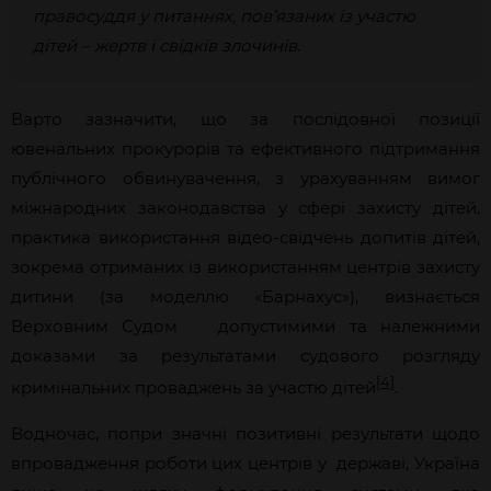
правосуддя у питаннях, пов’язаних із участю
дітей – жертв і свідків злочинів.
Варто зазначити, що за послідовної позиції
ювенальних прокурорів та ефективного підтримання
публічного обвинувачення, з урахуванням вимог
міжнародних законодавства у сфері захисту дітей,
практика використання відео-свідчень допитів дітей,
зокрема отриманих із використанням центрів захисту
дитини (за моделлю «Барнахус»), визнається
Верховним Судом допустимими та належними
доказами за результатами судового розгляду
[4]
кримінальних проваджень за участю дітей
.
Водночас, попри значні позитивні результати щодо
впровадження роботи цих центрів у державі, Україна