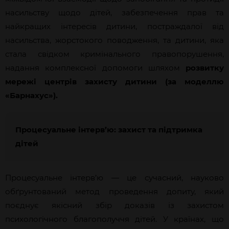
насильству щодо дітей, забезпечення прав та
найкращих інтересів дитини, постраждалої від
насильства, жорстокого поводження, та дитини, яка
стала свідком кримінального правопорушення,
надання комплексної допомоги шляхом
розвитку
мережі центрів захисту дитини (за моделлю
«Барнахус»).
Процесуальне інтерв’ю: захист та підтримка
дітей
Процесуальне інтерв’ю — це сучасний, науково
обґрунтований метод проведення допиту, який
поєднує якісний збір доказів із захистом
психологічного благополуччя дітей. У країнах, що