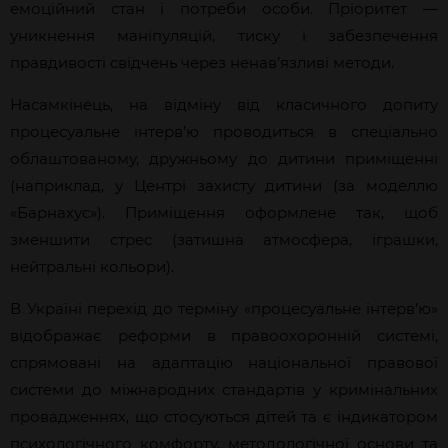
емоційний стан і потреби особи. Пріоритет —
уникнення маніпуляцій, тиску і забезпечення
правдивості свідчень через ненав’язливі методи.
Насамкінець, на відміну від класичного допиту
процесуальне інтерв’ю проводиться в спеціально
облаштованому, дружньому до дитини приміщенні
(наприклад, у Центрі захисту дитини (за моделлю
«Барнахус»). Приміщення оформлене так, щоб
зменшити стрес (затишна атмосфера, іграшки,
нейтральні кольори).
В Україні перехід до терміну «процесуальне інтерв’ю»
відображає реформи в правоохоронній системі,
спрямовані на адаптацію національної правової
системи до міжнародних стандартів у кримінальних
провадженнях, що стосуються дітей та є індикатором
психологічного комфорту, методологічної основи та