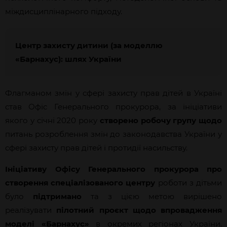
міждисциплінарного підходу.
Центр захисту дитини (за моделлю
«Барнахус): шлях України
Флагманом змін у сфері захисту прав дітей в Україні
став Офіс Генерального прокурора, за ініціативи
якого у січні 2020 року
створено робочу групу щодо
питань розроблення змін до законодавства України у
сфері захисту прав дітей і протидії насильству.
Ініціативу Офісу Генерального прокурора про
створення спеціалізованого центру
роботи з дітьми
було
підтримано
та з цією метою вирішено
реалізувати
пілотний проєкт щодо впровадження
моделі «Барнахус»
в окремих регіонах України.