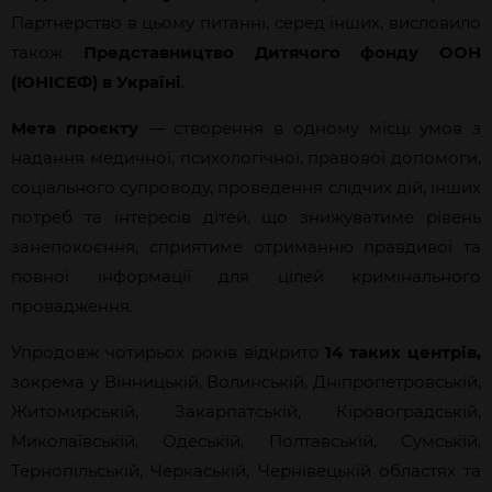
Партнерство в цьому питанні, серед інших, висловило
також
Представництво Дитячого фонду ООН
(ЮНІСЕФ) в Україні
.
Мета проєкту
— створення в одному місці умов з
надання медичної, психологічної, правової допомоги,
соціального супроводу, проведення слідчих дій, інших
потреб та інтересів дітей, що знижуватиме рівень
занепокоєння, сприятиме отриманню правдивої та
повної інформації для цілей кримінального
провадження.
Упродовж чотирьох років відкрито
14 таких центрів,
зокрема у Вінницькій, Волинській, Дніпропетровській,
Житомирській, Закарпатській, Кіровоградській,
Миколаївській, Одеській, Полтавській, Сумській,
Тернопільській, Черкаській, Чернівецькій областях та