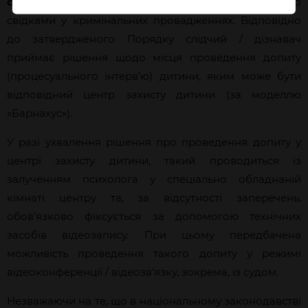
суб’єктів
в інтересах дітей, які є потерпілими або
свідками у кримінальних провадженнях. Відповідно
до затвердженого Порядку слідчий / дізнавач
приймає рішення щодо місця проведення допиту
(процесуального інтерв’ю) дитини, яким може бути
відповідний центр захисту дитини (за моделлю
«Барнахус»).
У разі ухвалення рішення про проведення допиту у
центрі захисту дитини, такий проводиться із
залученням психолога у спеціально обладнаній
кімнаті центру та, за відсутності заперечень,
обов’язково фіксується за допомогою технічних
засобів відеозапису. При цьому передбачена
можливість проведення такого допиту у режимі
відеоконференції / відеозв’язку, зокрема, із судом.
Незважаючи на те, що в національному законодавстві