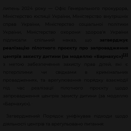
липень 2024 року —
Офіс Генерального прокурора,
Міністерство юстиції України, Міністерство внутрішніх
справ України, Міністерство соціальної політики
України, Міністерство охорони здоров’я України
підписали спільний наказ, що
затверджує
реалізацію пілотного проєкту про запровадження
[2]
центрів захисту дитини (за моделлю «Барнахус»)
з метою забезпечення захисту прав дітей, які є
потерпілими чи свідками в кримінальних
провадженнях, та врегулювання порядку взаємодії
під час реалізації пілотного проєкту щодо
запровадження центрів захисту дитини (за моделлю
«Барнахус»).
Затверджений Порядок уніфікував підходи щодо
діяльності центрів та врегульовано питання: