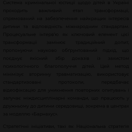
Система кримінальної юстиції щодо дітей в Україні
проходить важливий етап трансформації,
спрямований на забезпечення найкращих інтересів
дитини та відповідність міжнародним стандартам.
Процесуальне інтерв’ю як ключовий елемент цієї
трансформації замінює традиційний допит,
пропонуючи науково обґрунтований підхід, що
поєднує якісний збір доказів із захистом
психологічного благополуччя дітей. Цей метод
мінімізує вторинну травматизацію, використовує
стандартизовані протоколи, передбачає
відеофіксацію для уникнення повторних опитувань і
залучає міждисциплінарні команди, що працюють у
дружньому до дитини середовищі, зокрема в центрах
за моделлю «Барнахус».
Стратегічні ініціативи, такі як Національна стратегія