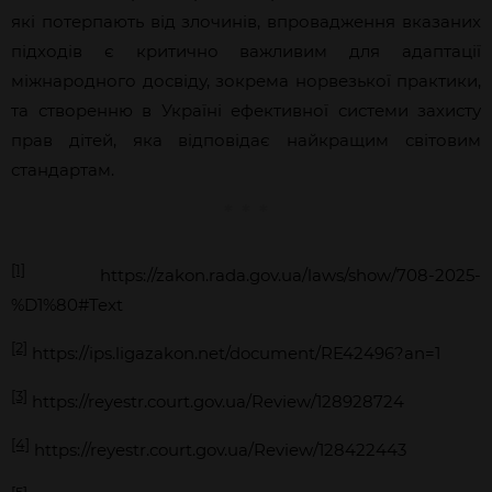
які потерпають від злочинів, впровадження вказаних
підходів є критично важливим для адаптації
міжнародного досвіду, зокрема норвезької практики,
та створенню в Україні ефективної системи захисту
прав дітей, яка відповідає найкращим світовим
стандартам.
[1]
https://zakon.rada.gov.ua/laws/show/708-2025-
%D1%80#Text
[2]
https://ips.ligazakon.net/document/RE42496?an=1
[3]
https://reyestr.court.gov.ua/Review/128928724
[4]
https://reyestr.court.gov.ua/Review/128422443