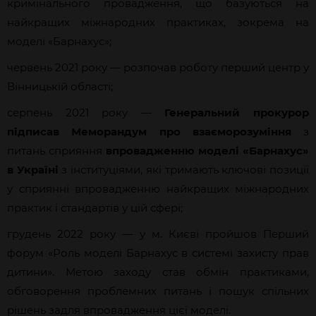
кримінального провадження, що базуються на
найкращих міжнародних практиках, зокрема на
моделі «Барнахус»;
червень 2021 року — розпочав роботу перший центр у
Вінницькій області;
серпень 2021 року —
Генеральний
прокурор
підписав Меморандум про взаєморозуміння
з
питань сприяння
впровадженню моделі «Барнахус»
в Україні
з інституціями, які тримають ключові позиції
у сприянні впровадженню найкращих міжнародних
практик і стандартів у цій сфері;
грудень 2022 року — у м. Києві пройшов Перший
форум «Роль моделі Барнахус в системі захисту прав
дитини». Метою заходу став обмін практиками,
обговорення проблемних питань і пошук спільних
рішень задля впровадження цієї моделі.