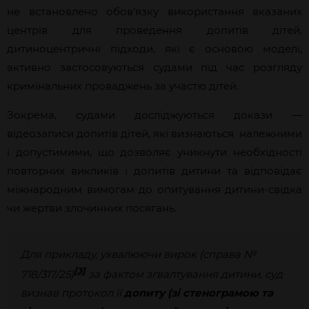
не встановлено обов’язку використання вказаних
центрів для проведення допитів дітей,
дитиноцентричні підходи, які є основою моделі,
активно застосовуються судами під час розгляду
кримінальних проваджень за участю дітей.
Зокрема, судами досліджуються докази —
відеозаписи допитів дітей, які визнаються належними
і допустимими, що дозволяє уникнути необхідності
повторних викликів і допитів дитини та відповідає
міжнародним вимогам до опитування дитини-свідка
чи жертви злочинних посягань.
Для прикладу, ухвалюючи вирок (справа №
[3]
718/317/25)
за фактом зґвалтування дитини, суд
визнав протокол її
допиту (зі стенограмою та