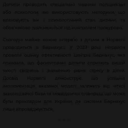
Допити проводять спеціально навчені поліцейські
або психологи, які використовують методики, що
враховують вік і психологічний стан дитини, та
обов’язково здійснюються під контролем прокурора.
Сьогодні майже кожне інтерв'ю з дітьми в Норвегії
проводиться в Барнахусі. У 2023 році Норвегія
провела оцінку ефективності центрів Барнахус, яка
показала, що фасилітовані допити сприяють вищій
якості свідчень і зниженню рівня стресу в дітей.
Досвід Норвегії демонструє, що успішна
імплементація вказаної моделі залежить від чіткої
законодавчої бази та міжвідомчої співпраці, що може
бути прикладом для України, де система Барнахус
лише впроваджується.