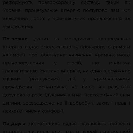
реформують правоохоронну систему, таких як
Україна, процесуальне інтерв’ю поступово замінює
класичний допит у кримінальних провадженнях за
участю дітей.
По-перше
, допит за методикою процесуальне
інтерв’ю надає змогу слідчому, прокурору отримати
відомості про обставини вчинення кримінального
правопорушення у спосіб, що мінімізує
травматизацію. Указане інтерв’ю, як одна з основних
слідчих (розшукових) дій у кримінальному
провадженні, орієнтоване не лише на результат
досудового розслідування, а й на психологічний стан
дитини, зосереджене на її добробуті, захисті прав і
психологічному комфорті.
По-друге
, ця методика надає можливість провести
інтерв’ю з дитиною один раз із відеофіксацією, щоб