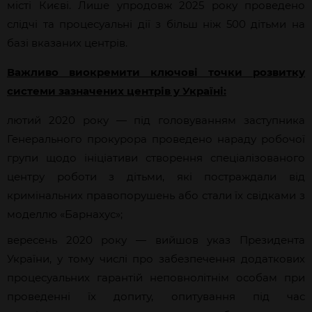
місті Києві. Лише упродовж 2025 року проведено
слідчі та процесуальні дії з більш ніж 500 дітьми на
базі вказаних центрів.
Важливо виокремити ключові точки розвитку
системи зазначених центрів у Україні:
лютий 2020 року — під головуванням заступника
Генерального прокурора проведено нараду робочої
групи щодо ініціативи створення спеціалізованого
центру роботи з дітьми, які постраждали від
кримінальних правопорушень або стали їх свідками з
моделлю «Барнахус»;
вересень 2020 року — вийшов указ Президента
України, у тому числі про забезпечення додаткових
процесуальних гарантій неповнолітнім особам при
проведенні їх допиту, опитування під час