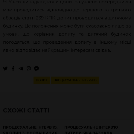
[5]
У всіх випадках, коли допит за участю посередників
має проводитися відповідно до першого та третього
абзаців статті 239 КПК, допит проводиться в дитячому
будинку. Це положення може бути скасовано лише за
умови, що керівник допиту та дитячий будинок
погодяться, що проведення допиту в іншому місці
явно відповідає найкращим інтересам свідка.
ДОПИТ
ПРОЦЕСУАЛЬНЕ ІНТЕРВ'Ю
СХОЖІ СТАТТІ
ПРОЦЕСУАЛЬНЕ ІНТЕРВ'Ю,
ПРОЦЕСУАЛЬНЕ ІНТЕРВ'Ю
ЯК ОДИН З ІННОВАЦІЙНИХ
ДИТИНИ, ЯКА ЗАЗНАЛА