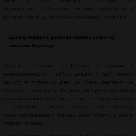
лише на шляху формування системи, яка
відповідатиме найкращим світовим стандартам у
цьому напрямі, що потребує законодавчих реформ.
Досвід Норвегії: рольова модель розвитку
системи Барнахус
Модель «Барнахус» у Норвегії є однією з
найрозвиненіших і найуспішніших у світі систем
захисту та підтримки дітей, які стали жертвами чи
свідками насильства, зокрема сексуального. Вона
стала рольовою моделлю для багатьох країн, включно
з Україною, завдяки своєму комплексному,
міждисциплінарному підходу, який ставить у центр
інтереси дитини.
Норвегії вдалось інтегрувати цю модель у правову та