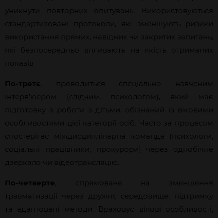
уникнути повторних опитувань. Використовуються
стандартизовані протоколи, які зменшують ризики
використання прямих, навідних чи закритих запитань,
які безпосередньо впливають на якість отриманих
показів
По-третє
, проводиться спеціально навченим
інтерв’юером (слідчим, психологом), який має
підготовку з роботи з дітьми, обізнаний із віковими
особливостями цієї категорії осіб. Часто за процесом
спостерігає міждисциплінарна команда (психологи,
соціальні працівники, прокурори) через однобічне
дзеркало чи відеотрансляцію.
По-четверте
, спрямоване на зменшення
травматизації через дружнє середовище, підтримку
та адаптовані методи. Враховує вікові особливості,