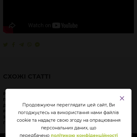
СХОЖІ СТАТТІ
РОЛІ СЛІДЧОГО І
ЯК МІСЦЕ ПРОВЕДЕННЯ
ПРОКУРОРА НА
ДОПИТУ МОЖЕ
Продовжуючи переглядати цей сайт, Ви
ДОСУДОВОМУ
ДОПОМОГТИ АБО
РОЗСЛІДУВАННІ. ІНТЕРВ’Ю
ЗАВАДИТИ СЛІДЧОМУ?
погоджуєтесь на використання нами файлів
З Ю. БЄЛОУСОВИМ І Д.
cookie та надаєте свою згоду на опрацювання
ГЮЛЬМАГОМЕДОВИМ
перcональних даних, що
передбачено
політикою конфіденційності