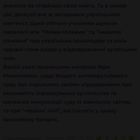
виклала на сторінках своєї книги. Та в основі
цієї дискусії все ж залишався український
контекст, адже спільно учасники шукали
паралелі між "Моїми словами" та "нашими
словами" про українське правосуддя та роль
судової гілки влади у віддзеркаленні суспільних
змін.
Вашій увазі пропонуємо матеріал Віри
Михайленко, судді Вищого антикорупційного
суду, яка поділилась своїми міркуваннями про
важливість інформування суспільства та
належної комунікації суду із зовнішнім світом,
та про "червоні лінії", які існують у цьому
важливому процесі.
Віра
Михайленко
15 лютого, 2022
1175