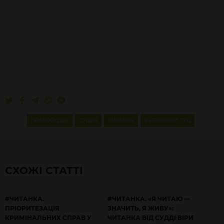
ПРАВОСУДДЯ
СУДДЯ
ЧИТАНКА
ВЕРХОВНИЙ СУД
СХОЖІ СТАТТІ
#ЧИТАНКА.
#ЧИТАНКА. «Я ЧИТАЮ —
ПРІОРИТЕЗАЦІЯ
ЗНАЧИТЬ, Я ЖИВУ»:
КРИМІНАЛЬНИХ СПРАВ У
ЧИТАНКА ВІД СУДДІ ВІРИ