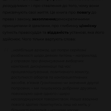
розсудливих
– і про ставлення до того, чому вони
присвячують свої життя. Це книга про
повагу
до
права і закону,
захоплення
демократичними
принципами й ідеалами, про глибинну
ціннісну
сутність правосуддя та
відданість
установі, яка його
здійснює. Чого тільки вартують слова:
…найбільше вражає, що попри серйозні
розбіжності щодо деяких питань – наприклад,
у справах про фінансування виборчих
кампаній, дискримінації під час
працевлаштування, позитивного захисту,
доступності абортів та контрацептивних
засобів, в’язнів Гуантанамо чи значення другої
поправки, – ми лишаємось добрими друзями,
поважаємо одне одного і щиро
насолоджуємося товариством. Наша взаємна
повага здатна похитнутись лиш на мить, у
більшості випадків – нашими часом