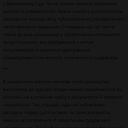
у Верховному Суді. Вона читала лекції в правничих
школах й університетах, брала участь у різноманітних
заходах по всьому світу, публікувалася у професійних і
непрофесійних виданнях. Очевидно, що це також
певна форма комунікації з професійною спільнотою
та суспільством, яка відбувалася з метою
популяризації й адвокації ідей рівності,
справедливості та чесного незалежного суддівства.
***
В українських реаліях негатив, який суспільство
висловлює до судової влади, наразі сприймається як
аксіома і не в останню чергу є результатом її тривалої
«закритості». Так, справді, суди не зобов’язані
звітувати перед суспільством за свою діяльність,
інакше це суперечило б підвалинам суддівської
незалежності. Однак без налагодженої внутрішньої й