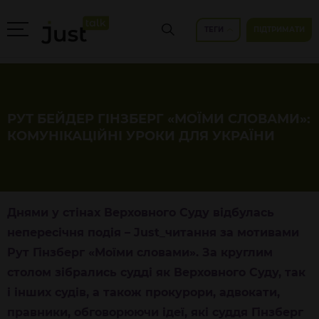
ТЕГИ
ПІДТРИМАТИ
РУТ БЕЙДЕР ГІНЗБЕРГ «МОЇМИ СЛОВАМИ»:
КОМУНІКАЦІЙНІ УРОКИ ДЛЯ УКРАЇНИ
Днями у стінах Верховного Суду відбулась
непересічня подія – Just_читання за мотивами
Рут Гінзберг «Моїми словами». За круглим
столом зібрались судді як Верховного Суду, так
і інших судів, а також прокурори, адвокати,
правники, обговорюючи ідеї, які суддя Гінзберг