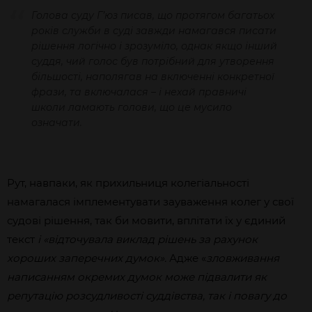
Голова суду Г’юз писав, що протягом багатьох
років служби в суді завжди намагався писати
рішення логічно і зрозуміло, однак якщо інший
суддя, чий голос був потрібний для утворення
більшості, наполягав на включенні конкретної
фрази, та включалася – і нехай правничі
школи ламають голови, що це мусило
означати.
Рут, навпаки, як прихильниця колегіальності
намагалася імплементувати зауваження колег у свої
судові рішення, так би мовити, вплітати їх у єдиний
текст
і «
відточувала виклад рішень за рахунок
хороших заперечних думок».
Адже «
зловживання
написанням окремих думок може підвалити як
репутацію розсудливості суддівства, так і повагу до