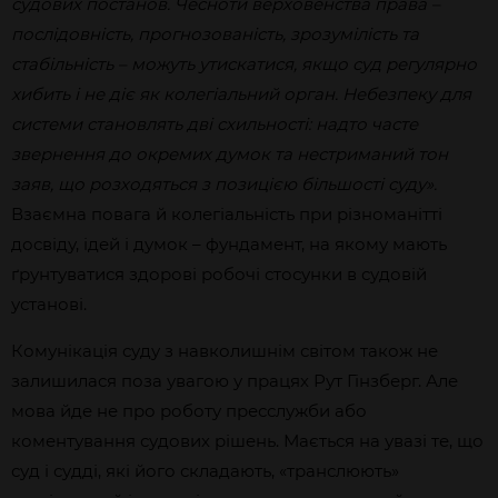
судових постанов. Чесноти верховенства права –
послідовність, прогнозованість, зрозумілість та
стабільність – можуть утискатися, якщо суд регулярно
хибить і не діє як колегіальний орган. Небезпеку для
системи становлять дві схильності: надто часте
звернення до окремих думок та нестриманий тон
заяв, що розходяться з позицією більшості суду».
Взаємна повага й колегіальність при різноманітті
досвіду, ідей і думок – фундамент, на якому мають
ґрунтуватися здорові робочі стосунки в судовій
установі.
Комунікація суду з навколишнім світом також не
залишилася поза увагою у працях Рут Гінзберг. Але
мова йде не про роботу пресслужби або
коментування судових рішень. Мається на увазі те, що
суд і судді, які його складають, «транслюють»