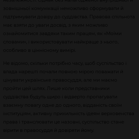
зовнішньої комунікації неможливо сформувати й
підтримувати довіру до суддівства. Правова спільнота
має взяти до уваги досвід, з яким можливо
ознайомитися завдяки таким працям, як «Моїми
словами», і використовувати найкраще з нього,
особливо в ціннісному вимірі.
Не відомо, скільки потрібно часу, щоб суспільство і
влада нарешті почали повною мірою поважати й
цінувати українське правосуддя, але ми маємо
пройти цей шлях. Лише коли представники
суддівства будуть щиро і відверто пропагувати
взаємну повагу одне до одного, відданість своїм
інституціям, активну прихильність ідеям верховенства
права і транслювати це назовні, суспільство стане
вірити в правосуддя й довіряти йому.