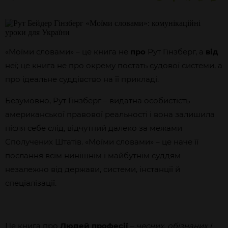
«Моїми словами» – це книга не
про
Рут Гінзберг, а
від
неї; це книга не про окрему постать судової системи, а
про ідеальне суддівство на її прикладі.
Безумовно, Рут Гінзберг – видатна особистість
американської правової реальності і вона залишила
після себе слід, відчутний далеко за межами
Сполучених Штатів. «Моїми словами» – це наче її
послання всім нинішнім і майбутнім суддям
незалежно від держави, системи, інстанції й
спеціалізації.
Це книга про
Людей професії
–
чесних, обізнаних і