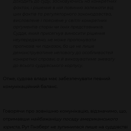
доходить до суду, засновуючись на конкретних
фактах, і рішення в ній повинно залежати від
цих фактів та регуляторного законодавства,
висловлене і пояснене у світлі конкретних
аргументів сторін чи їхніх представників.
Суддя, який присягнув виносити рішення
неупереджено, не може пропонувати
прогнозів чи підказок, бо це не лише
демонструватиме неповагу до особливостей
конкретної справи, а й виказуватиме зневагу
до всього суддівського корпусу.
Отже, судова влада має забезпечувати певний
комунікаційний баланс.
Говорячи про зовнішню комунікацію, відзначимо, що,
отримавши
найбажанішу посаду американського
юриста
, Рут Гінзберг не зупинилася лише на суддівстві