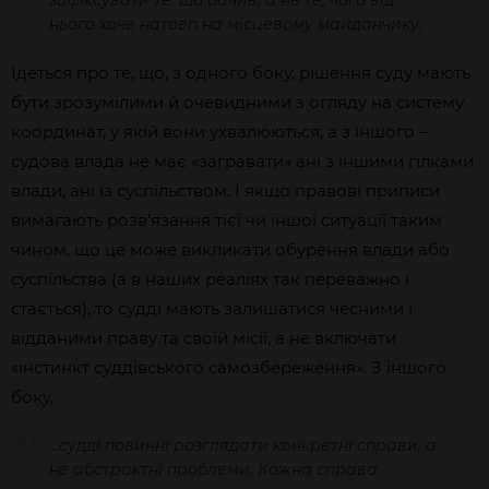
зафіксувати те, що бачив, а не те, чого від
нього хоче натовп на місцевому майданчику.
Ідеться про те, що, з одного боку, рішення суду мають
бути зрозумілими й очевидними з огляду на систему
координат, у якій вони ухвалюються, а з іншого –
судова влада не має «загравати» ані з іншими гілками
влади, ані із суспільством. І якщо правові приписи
вимагають розв’язання тієї чи іншої ситуації таким
чином, що це може викликати обурення влади або
суспільства (а в наших реаліях так переважно і
стається), то судді мають залишатися чесними і
відданими праву та своїй місії, а не включати
«інстинкт суддівського самозбереження». З іншого
боку,
…судді повинні розглядати конкретні справи, а
не абстрактні проблеми. Кожна справа