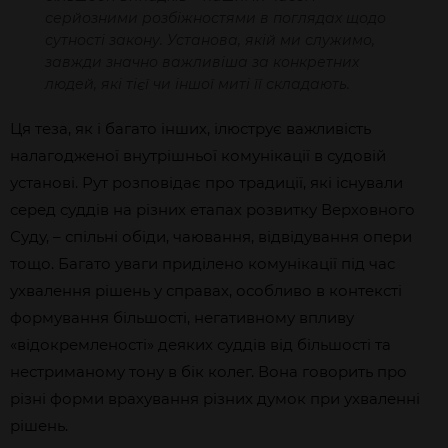
серйозними розбіжностями в поглядах щодо
сутності закону. Установа, якій ми служимо,
завжди значно важливіша за конкретних
людей, які тієї чи іншої миті її складають.
Ця теза, як і багато інших, ілюструє важливість
налагодженої внутрішньої комунікації в судовій
установі. Рут розповідає про традиції, які існували
серед суддів на різних етапах розвитку Верховного
Суду, – спільні обіди, чаювання, відвідування опери
тощо. Багато уваги приділено комунікації під час
ухвалення рішень у справах, особливо в контексті
формування більшості, негативному впливу
«відокремленості» деяких суддів від більшості та
нестриманому тону в бік колег. Вона говорить про
різні форми врахування різних думок при ухваленні
рішень.