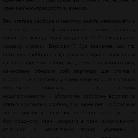
кримінально-правового значення.
Так, статева свобода й недоторканість неповнолітніх,
зважаючи на несформованість психіки останніх,
посилено захищаються розділом IV Кримінального
кодексу України. Верховний Суд зазначив, що під
статевою свободою слід розуміти право психічно й
фізично здорової особи, яка досягла шлюбного віку,
самостійно обирати собі партнера для статевих
зносин і не допускати у сфері статевого спілкування
будь-якого примусу, а під статевою
недоторканністю — абсолютну заборону вступати в
статеві контакти з особою, яка через певні обставини
не є носійкою статевої свободи (перебуває в
безпорадному стані, зокрема в стані алкогольного
сп’яніння, є малолітньою тощо), усупереч її
справжньому волевиявленню або ігноруючи його.