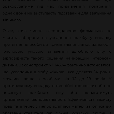
враховуватиме під час призначення покарання,
однак вони не виступають підставами для звільнення
від нього.
Отже, хоча чинне законодавство формально не
містить заборони на укладення шлюбу у випадку
притягнення особи до кримінальної відповідальності,
ключовою умовою зниження шлюбного віку є
відповідність такого рішення найкращим інтересам
дитини. Законопроєкт № 14394 фактично встановлює,
що укладення шлюбу жінкою, яка досягла 14 років,
можливе лише з особами від 16 до 18 років. У
протилежному випадку потенційні «чоловіки» або не
досягнуть шлюбного віку або підлягатимуть
кримінальній відповідальності. Ефективність захисту
прав та інтересів неповнолітньої матері за описаних
обставин ставиться під сумнів, оскільки другий з