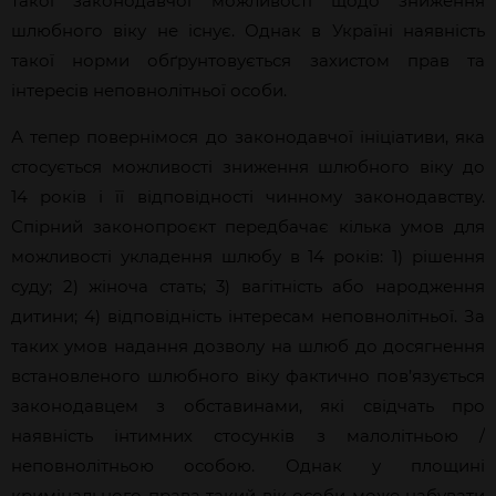
такої законодавчої можливості щодо зниження
шлюбного віку не існує. Однак в Україні наявність
такої норми обґрунтовується захистом прав та
інтересів неповнолітньої особи.
А тепер повернімося до законодавчої ініціативи, яка
стосується можливості зниження шлюбного віку до
14 років і її відповідності чинному законодавству.
Спірний законопроєкт передбачає кілька умов для
можливості укладення шлюбу в 14 років: 1) рішення
суду; 2) жіноча стать; 3) вагітність або народження
дитини; 4) відповідність інтересам неповнолітньої. За
таких умов надання дозволу на шлюб до досягнення
встановленого шлюбного віку фактично пов’язується
законодавцем з обставинами, які свідчать про
наявність інтимних стосунків з малолітньою /
неповнолітньою особою. Однак у площині
кримінального права такий вік особи може набувати