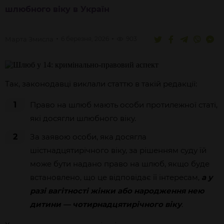
шлюбного віку в Україн
Марта
Змисла
6 березня, 2026
903
Так, законодавці виклали статтю в такій редакції:
1
Право на шлюб мають особи протилежної статі,
які досягли шлюбного віку.
2
За заявою особи, яка досягла
шістнадцятирічного віку, за рішенням суду їй
може бути надано право на шлюб, якщо буде
встановлено, що це відповідає її інтересам,
а у
разі вагітності жінки або народження нею
дитини — чотирнадцятирічного віку
.