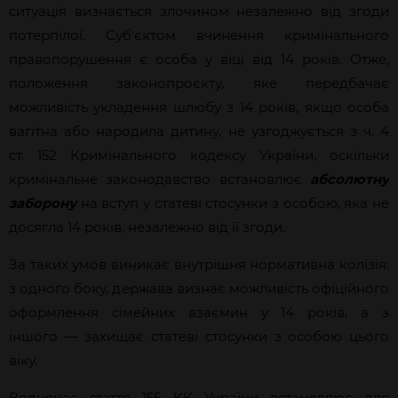
ситуація визнається злочином незалежно від згоди
потерпілої. Субʼєктом вчинення кримінального
правопорушення є особа у віці від 14 років. Отже,
положення законопроєкту, яке передбачає
можливість укладення шлюбу з 14 років, якщо особа
вагітна або народила дитину, не узгоджується з ч. 4
ст. 152 Кримінального кодексу України, оскільки
кримінальне законодавство встановлює
абсолютну
заборону
на вступ у статеві стосунки з особою, яка не
досягла 14 років, незалежно від її згоди.
За таких умов виникає внутрішня нормативна колізія:
з одного боку, держава визнає можливість офіційного
оформлення сімейних взаємин у 14 років, а з
іншого — захищає статеві стосунки з особою цього
віку.
Водночас стаття 155 КК України встановлює для