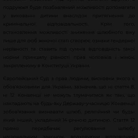
подружжя буде позбавлений можливості допомагати
у вихованні дитини внаслідок притягнення до
кримінальної відповідальності. Крім того,
встановлення можливості зниження шлюбного віку
лише для осіб жіночої статі створює ознаки гендерної
нерівності та ставить під сумнів відповідність такої
норми принципу рівності прав чоловіків і жінок,
закріпленому в Конституції України.
Європейський Суд з прав людини, висновки якого є
обовʼязковими для України, зазначив, що ні стаття 8,
ні 12 Конвенції не можуть тлумачитися як такі, що
накладають на будь-яку Державу-учасницю Конвенції
зобов’язання визнавати шлюб, релігійний чи будь-
який інший, укладений 14-річною дитиною. Стаття 12
прямо передбачає регулювання шлюбу
національним законом, враховуючи відповідний