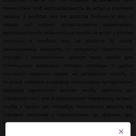
повнолітніх осіб відповідальність за вступ у статевий
зв’язок з особою, яка не досягла 16-річного віку. У
межах цієї норми, встановлюючи кримінальну
відповідальність повнолітньої особи за вступ у статеві
стосунки з особою, яка не досягла 16 років,
законодавець виходить із презумпції недостатньої
статевої і психологічної зрілості такої особи для
повноцінної реалізації статевої свободи. У цьому
контексті надання права на укладення шлюбу з
14 років створює очевидну нормативну суперечність:
держава одночасно визнає особу здатною до
створення сім’ї, але в кримінально-правовому аспекті
особа є такою, що потребує посиленого захисту від
статевих стосунків з повнолітніми. Це свідчить про
відсутність системної узгодженості між нормами
сімейного і кримінального законодавства.