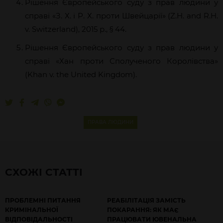
Рішення Європейського суду з прав людини у
справі «З. Х. і Р. Х. проти Швейцарії» (Z.H. and R.H.
v. Switzerland), 2015 р., § 44.
Рішення Європейського суду з прав людини у
справі «Хан проти Сполученого Королівства»
(Khan v. the United Kingdom).
ПРАВА ЛЮДИНИ
СХОЖІ СТАТТІ
ПРОБЛЕМНІ ПИТАННЯ
РЕАБІЛІТАЦІЯ ЗАМІСТЬ
КРИМІНАЛЬНОЇ
ПОКАРАННЯ: ЯК МАЄ
ВІДПОВІДАЛЬНОСТІ
ПРАЦЮВАТИ ЮВЕНАЛЬНА