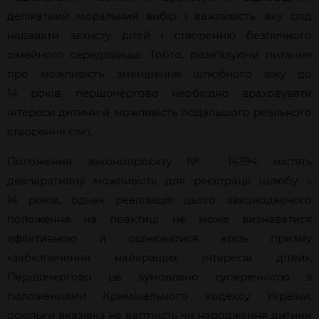
делікатний моральний вибір і важливість, яку слід
надавати захисту дітей і створенню безпечного
сімейного середовища. Тобто, розв’язуючи питання
про можливість зменшення шлюбного віку до
14 років, першочергово необхідно враховувати
інтереси дитини й можливість подальшого реального
створення сімʼї.
Положення законопроєкту № 14394 містять
декларативну можливість для реєстрації шлюбу з
14 років, однак реалізація цього законодавчого
положення на практиці не може визнаватися
ефективною й оцінюватися крізь призму
«забезпечення найкращих інтересів дітей».
Першочергово це зумовлено суперечністю з
положеннями Кримінального кодексу України,
оскільки вказівка на вагітність чи народження дитини