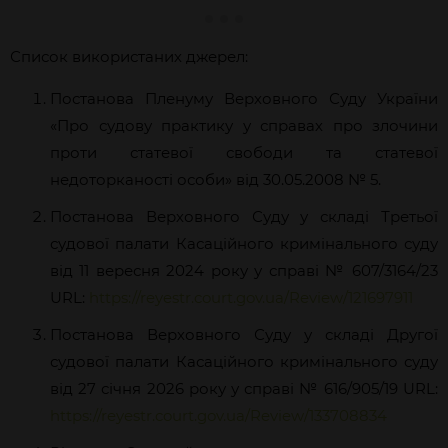
Список використаних джерел:
Постанова Пленуму Верховного Суду України
«Про судову практику у справах про злочини
проти статевої свободи та статевої
недоторканості особи» від 30.05.2008 № 5.
Постанова Верховного Суду у складі Третьої
судової палати Касаційного кримінального суду
від 11 вересня 2024 року у справі № 607/3164/23
URL:
https://reyestr.court.gov.ua/Review/121697911
Постанова Верховного Суду у складі Другої
судової палати Касаційного кримінального суду
від 27 січня 2026 року у справі № 616/905/19 URL:
https://reyestr.court.gov.ua/Review/133708834