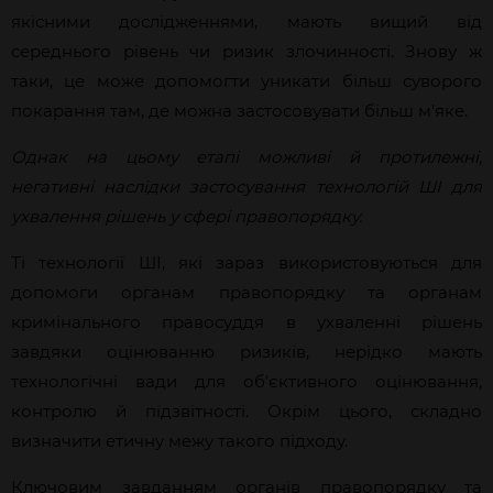
якісними дослідженнями, мають вищий від
середнього рівень чи ризик злочинності. Знову ж
таки, це може допомогти уникати більш суворого
покарання там, де можна застосовувати більш м’яке.
Однак на цьому етапі можливі
й
протилежні,
негативні наслідки застосування технологій ШІ для
ухвалення
рішень
у
сфері правопорядку.
Ті технології ШІ, які зараз використовуються для
допомоги органам правопорядку та органам
кримінального правосуддя в ухваленні
рішень
завдяки оцін
юванню ризиків, нерідко мають
технологічні вади для обʼєктивного оцінювання,
контролю й підзвітності. Окрім цього, складно
визначити етичну межу такого підходу.
Ключовим завданням органів правопорядку та