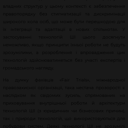
владних структур у цьому контексті є забезпечення
правопорядку без стигматизації та дискримінації
широкого кола осіб, що може бути перешкодою для
їх інтеграції та адаптації в нових спільнотах. У
застосуванні технологій ШІ цього досягнути
неможливо, якщо принципи їхньої роботи не будуть
зрозумілими, а розроблення
і впровадження цих
технологій здійснюватиметься без участі експертів і
громадського нагляду.
На думку фахівців «Fair Trials», міжнародної
правозахисної організації, така нестача прозорості є
наслідком як свідомих зусиль, спрямованих на
приховування внутрішньої роботи й
архітектури
технологій ШІ (з юридичних чи бізнесових причин),
так і природи технологій, що використовуються для
побудови систем. Деякі технології ШІ не
зрозумілі