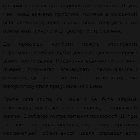
створює і впливає на створення цих технологій. Друга,
і не менш важлива проблема, полягає в
складності
встановлення джерел, якими в
они оперують і
на
основі яких технології ШІ формулюють рішення.
До прикладу, чат-боти можуть отримувати
інформацію з вебсайтів, баз даних, соціальних мереж і
даних користувачів. Поєднання відомостей з різних
джерел допомагає згенерувати персоналізовані
рекомендації та створити ті результати, які
використовуються при
ухваленні
рішень.
Проте встановити, як саме і де була зібрана
інформація, наскільки вона правдива,
— справжній
виклик. Особливо гостр
е
питання прозорості ШІ при
забезпеченні правопорядку, де слід прагнути
максимальної об’єктивності задля справедливого