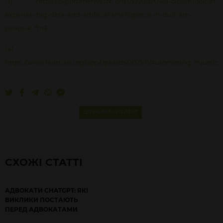
[3]
https://bigbrotherwatch.org.uk/2018/04/a-closer-look-at-
experian-big-data-and-artificial-intelligence-in-durham-
police/#_ftn3
[4]
https://www.fairtrials.org/app/uploads/2021/11/Automating_Injustice
ШТУЧНИЙ ІНТЕЛЕКТ
СХОЖІ СТАТТІ
АДВОКАТИ CHATGPT: ЯКІ
ВИКЛИКИ ПОСТАЮТЬ
ПЕРЕД АДВОКАТАМИ