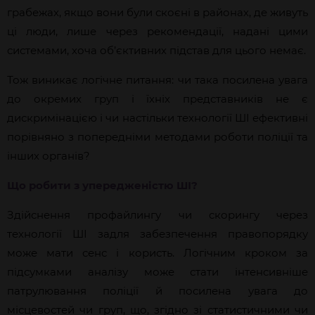
грабежах, якщо вони були скоєні в рай
онах, де живуть
ці люди, лише через рекомендації, надані цими
системами, хоча об’єктивних підстав для цього немає.
Тож виникає логічне питання: чи така посилена увага
до окремих груп і
їхні
х представників не є
дискримінацією і чи настільки технології ШІ ефективні
порівняно з попередніми методами роботи поліції та
інших органів?
Що робити
з
упередженіст
ю
ШІ
?
Здійснення профайлингу чи скорингу через
технології ШІ задля забезпечення правопорядку
може мати сенс і користь. Логічним кроком за
підсумками аналізу може стати інтенсивніше
патрулювання поліції й посилена увага до
місцевостей чи груп, що, згідно зі статистичними чи