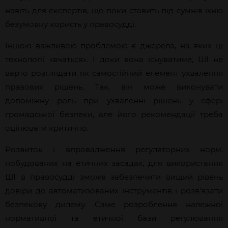
навіть для експертів, що поки ставить під сумнів їхню
безумовну користь у
правосудді.
Іншою важливою проблемою є джерела, на яких ці
технології «вчаться». І доки вона існуватиме, ШІ не
варто розглядати як самостійний елемент ухвалення
правових рішень. Так, він може виконувати
допоміжну роль при
ухваленні
рішень
у сфері
громадської безпеки, але його рекомендації треба
оцінювати критично.
Розвиток і впровадження регуляторних норм,
побудованих на етичних засадах, для використання
ШІ в правосудді зможе забезпечити вищий рівень
довіри до автоматизованих інструментів і розв’язати
безпекову дилему. Саме розроб
лення
належної
нормативної та етичної бази регулювання