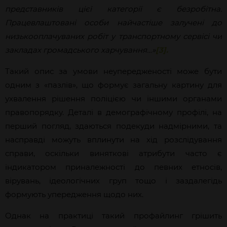
представників цієї категорії є безробітна.
Працевлаштовані особи найчастіше залучені до
низькооплачуваних робіт у транспортному сервісі чи
закладах громадського харчування…
»
[3].
Такий опис за умови неупередженості може бути
одним з «пазлів», що формує загальну картину для
ухвалення
рішення поліцією чи іншими органами
правопорядку. Деталі в демографічному профілі, на
перший погляд, здаються подекуди надмірними, та
насправді можуть вплинути на хід розслідування
справи, оскільки виняткові атрибути часто є
індикатором приналежності до певних етносів,
вірувань, ідеологічних груп тощо і заздалегідь
формують упередження щодо них.
Однак на практиці такий профайлинг грішить