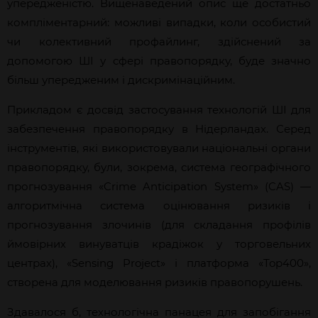
упередженістю. Вищенаведений опис ще достатньо
компліментарний: можливі випадки, коли особистий
чи колективний профайлинг, здійснений за
допомогою ШІ у сфері правопорядку, буде значно
більш упередженим і
дискримінаційним.
Прикладом є досвід застосування технологій ШІ для
забезпечення правопорядку в Нідерландах. Серед
інструментів, які використовували національні органи
правопорядку, були, зокрема, система географічного
прогнозування «Crime Anticipation System»
(CAS)
—
алгоритмічна система оц
інювання
ризиків
і
прогнозування злочинів (для складання профілів
ймовірних винуватців крадіжок у торгов
ельних
центрах)
, «Sensing Project» і
платформа
«Top400»,
створена для моделювання ризиків правопорушень.
Здавалося б, технологічна панацея для запобігання