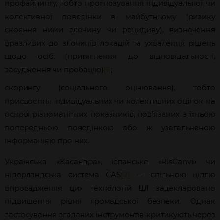
профайлингу, тобто прогнозування індивідуальної чи
колективної поведінки в майбутньому (ризику
скоєння ними злочину чи рецидиву), визначення
вразливих до злочинів локацій та ухвалення
рішень
щодо осіб (притягнення до відповідальності,
засудження чи пробацію)
[1]
;
скорингу (соціального оцінювання), тобто
присвоєння індивідуальних чи колективних оцінок на
основі різноманітних показників, пов’язаних з їхньою
попередньою поведінкою або ж узагальненою
інформацією про них.
Українська «Касандра», іспанське «RisCanvi» чи
нідерландська система CAS
[2]
— спільною ціллю
впровадження цих технологій ШІ задекларовано
підвищення рівня громадської безпеки. Однак
застосування згаданих
інструментів критикують через