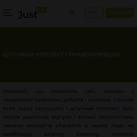
ТЕГИ
ПІДТРИМАТИ
ШТУЧНИЙ ІНТЕЛЕКТ І ПРАВОПОРЯДОК
Інновації, що змінюють світ, завжди є
предметом публічних дебатів і
критики. Схожий
етап зараз проходить і штучний інтелект (ШІ):
попри захопл
иві
відгуки і великі перспективи,
чимало експертів
убачають у ньому ледь не
найбільшу загрозу людству, зокрема