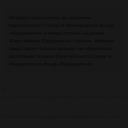
Матеріал підготовлено за підтримки
Європейського Союзу та Міжнародного фонду
«Відродження»
в
межах
спільної ініціативи
«Європейське Відродження України». Матеріал
представляє позицію авторів і не обов’язково
відображає позицію Європейського Союзу чи
Міжнародного фонду «Відродження».
[1]
https://www.fairtrials.org/app/uploads/2021/11/Automating_Injustice
[2]
https://www.fairtrials.org/app/uploads/2021/11/Automating_Injustice