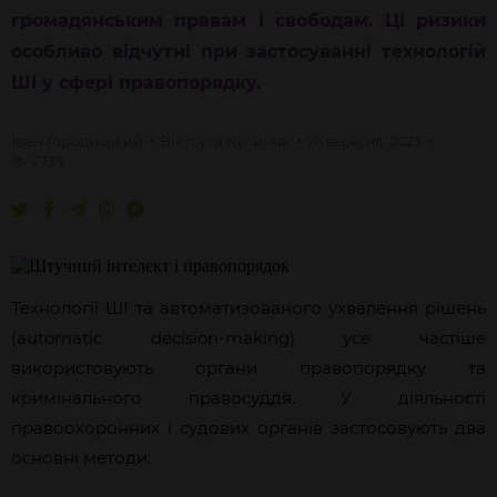
громадянським правам і свободам. Ці ризики
особливо відчутні
при застосуванні технологій
ШІ у сфері правопорядку.
Іван
Городиський
Вікторія
Кулиняк
26 вересня, 2023
2739
Технології ШІ та автоматизованого ухвалення
рішень
(automatic decision-making)
усе частіше
використовують органи правопорядку та
кримінального правосуддя. У діяльності
правоохоронних і
судових органів застосовують два
основні методи: