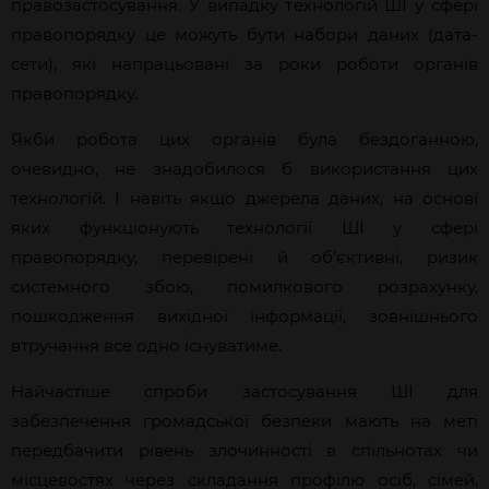
правозастосування. У випадку технологій ШІ
у
сфері
правопорядку це можуть бути набори даних (дата-
сети), які напрацьовані за роки роботи органів
правопорядку.
Якби робота цих органів була бездоганною,
очевидно, не знадобилося б використання цих
технологій. І навіть якщо джерела даних, на основі
яких функціонують технології ШІ у сфері
правопорядку, перевірені й об’єктивні, ризик
системного збою, помилкового розрахунку,
пошкодження вихідної інформації, зовнішнього
втручання все одно існуватиме.
Найчастіше спроби застосування ШІ для
забезпечення громадської безпеки мають на меті
передбачити рівень злочинності в
спільнотах чи
місцевостях через складання профілю осіб, сімей,