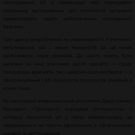
застосування ШІ в правосудді має передувати
широкому застосуванню цих технологій органами
правопорядку задля забезпечення громадської
безпеки.
При цьому розроблення
як нормативного
й
етичного
регулювання, так і самих технологій ШІ не може
здійснювати лише держав
а. До цього мають бути
залучені як інші учасники цього процесу — судді,
прокурори, адвокати, так і широке коло експертів — з
програмування і ШІ, соціологів, психологів, фахівців з
етики тощо.
Як наголошує американський мислитель Джон Келвін
Максвелл: «Прозорість породжує легітимність». У
випадку технологій ШІ у
сфері правопорядку це
твердження є не просто афоризмом, а обов’язковою
умовою їх застосування.