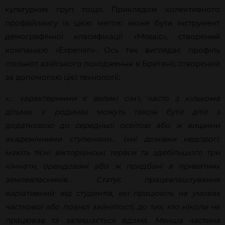
культурних груп тощо. Прикладом колективного
профайлингу
із цією метою може бути інструмент
демографічної класифікації «Mosaic», створений
компанією «Experian». Ось так виглядає профіль
спільнот азійського походження
в
Британії
, створений
за допомогою цієї технології:
«
… характерними є великі сімʼї, часто з кількома
дітьми. У родинах можуть також бути діти з
додатковою до середньої освітою або ж вищими
академічними ступенями… Їхні домівки недорогі,
мають тісні вікторіанські тераси та здебільшого три
кімнати, орендовані або ж придбані в приватних
землевласників… Статус працевлаштування
варіативний: від студентів, які працюють на умовах
часткової або повної зайнятості, до тих, хто ніколи не
працював та залишається вдома. Менша частина