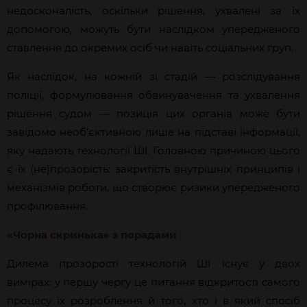
недосконалість, оскільки рішення,
ухвалені за їх
допомогою, можуть бути наслідком упередженого
ставлення до окремих осіб чи навіть соціальних груп.
Як наслідок, на кожній зі стадій — розслідування
поліції, формулювання обвинувачення та ухвалення
рішення судом
— позиція цих органів може бути
завідомо необ’єктивною лише на підставі інформації,
яку надають технології ШІ. Головною причиною цього
є їх (не)прозорість: закритість внутрішніх принципів і
механізмів роботи, що створює ризики упередженого
профілювання.
«Чорна скринька» з порадами
Дилема прозорості технологій ШІ існує у двох
вимірах: у першу чергу це питання відкритості самого
процесу їх розроблення й того, хто і в який спосіб