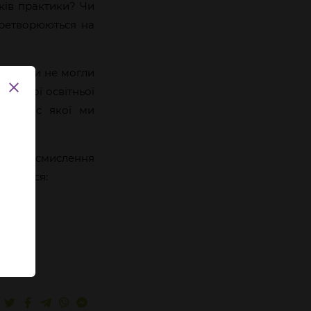
оків практики? Чи
еретворюються на
ком
, ми не могли
 першої освітньої
 під час якої ми
ня та осмислення
лучилися: