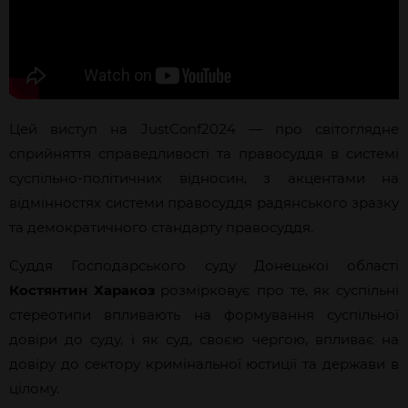
Цей виступ на JustConf2024 — про світоглядне
сприйняття справедливості та правосуддя в системі
суспільно-політичних відносин, з акцентами на
відмінностях системи правосуддя радянського зразку
та демократичного стандарту правосуддя.
Суддя Господарського суду Донецької області
Костянтин Харакоз
розмірковує про те, як суспільні
стереотипи впливають на формування суспільної
довіри до суду, і як суд, своєю чергою, впливає на
довіру до сектору кримінальної юстиції та держави в
цілому.