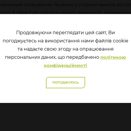
формальне спілкування. На вимогу сторони захисту всі п
колу, й надалі до слідчого можуть виникнути зауваження
уються кримінального провадження або ж що такими пит
ти на підозрювану особу.
Продовжуючи переглядати цей сайт, Ви
під час фокус-групи повідомили, що вони не бачать проб
погоджуєтесь на використання нами файлів cookie
допиту відходить від формальних питань і переходить на н
та надаєте свою згоду на опрацювання
перcональних даних, що передбачено
політикою
конфіденційності
ПОГОДЖУЮСЬ