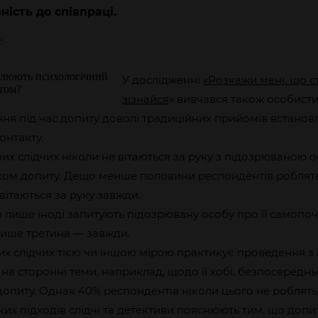
ність до співпраці.
15
У дослідженні
«Розкажи мені, що с
зізнайся
» вивчався також особисти
ня під час допиту доволі традиційних прийомів встанов
онтакту.
х слідчих ніколи не вітаються за руку з підозрюваною о
ком допиту. Дещо менше половини респондентів роблять 
вітаються за руку завжди.
 лише іноді запитують підозрювану особу про її самопоч
 лише третина — завжди.
них слідчих тією чи іншою мірою практикує проведення 
а сторонні теми, наприклад, щодо її хобі, безпосереднь
опиту. Однак 40% респондентів ніколи цього не роблять
их підходів слідчі та детективи пояснюють тим, що доп