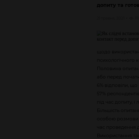
допиту та готов
21 травня, 2021
11
щодо використан
психологічного к
Половина опитани
або перед почат
6% відповіли, що 
57% респондентів
під час допиту, і
Більшість опита
особою розмови н
час проведення д
Використання так