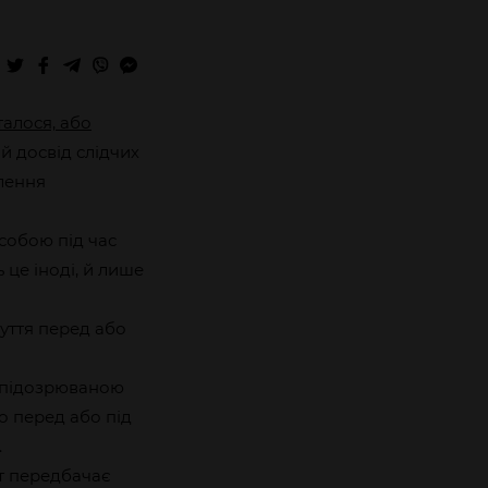
талося, або
й досвід слідчих
лення
собою під час
це іноді, й лише
уття перед або
з підозрюваною
о перед або під
.
ит передбачає