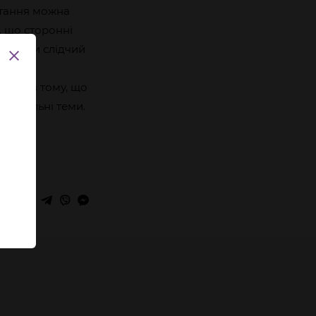
итання можна
, що сторонні
аннями слідчий
леми в тому, що
ейтральні теми.