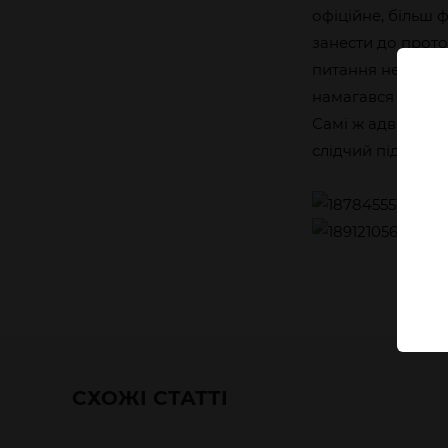
офіційне, більш 
занести до прото
питання не стос
намагався вплину
Самі ж адвокати 
слідчий під час 
СХОЖІ СТАТТІ