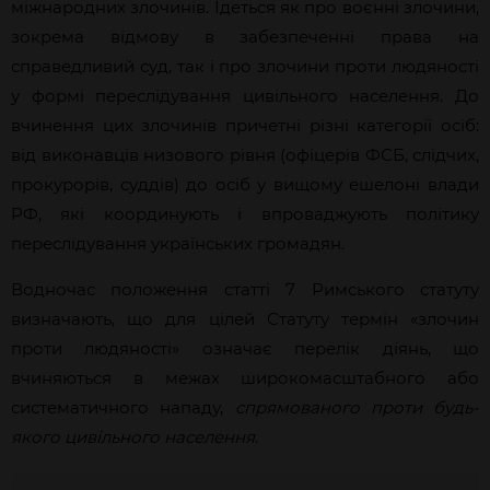
міжнародних злочинів. Ідеться як про воєнні злочини,
зокрема відмову в забезпеченні права на
справедливий суд, так і про злочини проти людяності
у формі переслідування цивільного населення. До
вчинення цих злочинів причетні різні категорії осіб:
від виконавців низового рівня (офіцерів ФСБ, слідчих,
прокурорів, суддів) до осіб у вищому ешелоні влади
РФ, які координують і впроваджують політику
переслідування українських громадян.
Водночас положення статті 7 Римського статуту
визначають, що для цілей Статуту термін «злочин
проти людяності» означає перелік діянь, що
вчиняються в межах широкомасштабного або
систематичного нападу,
спрямованого проти будь-
якого цивільного населення
.