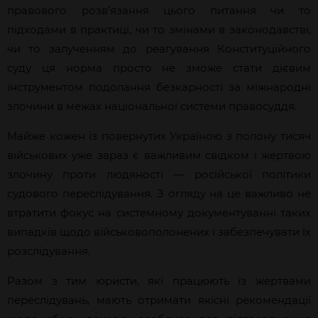
правового розв’язання цього питання чи то
підходами в практиці, чи то змінами в законодавстві,
чи то залученням до реагування Конституційного
суду ця норма просто не зможе стати дієвим
інструментом подолання безкарності за міжнародні
злочини в межах національної системи правосуддя.
Майже кожен із повернутих Україною з полону тисяч
військових уже зараз є важливим свідком і жертвою
злочину проти людяності — російської політики
судового переслідування. З огляду на це важливо не
втратити фокус на системному документуванні таких
випадків щодо військовополонених і забезпечувати їх
розслідування.
Разом з тим юристи, які працюють із жертвами
переслідувань, мають отримати якісні рекомендації