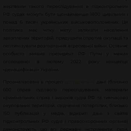
жертвами такого переслідування в підконтрольних
РФ судах можуть бути щонайменше 1800 цивільних і
понад 6 тисяч українських військовополонених. Ця
політика має чітку мету: залякати населення
захоплених територій, придушити спротив окупації та
легітимізувати розгортання агресивної війни. Останнє
особисто заявив президент РФ Путін у межах
оголошеної в лютому 2022 року концепції
«денацифікації» України.
Проаналізовані в процесі
дослідження
дані (близько
600 справ судового переслідування, матеріали
кримінальних справ і вироків судів РФ та тимчасово
окупованих територій, свідчення потерпілих, близько
150 публікацій у медіа, відкриті дані з сайтів
підконтрольних РФ судів і правоохоронних органів)
демонструють, що всі державні інструменти: суди,