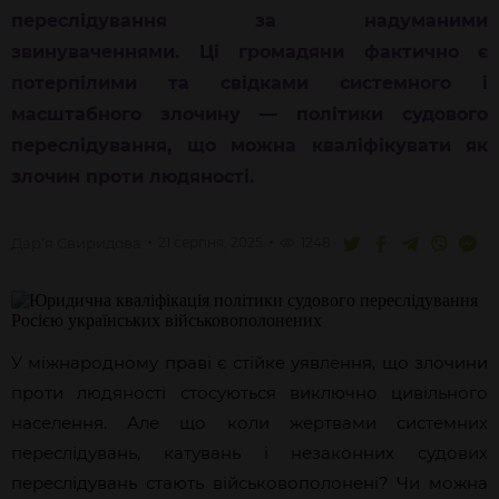
переслідування за надуманими
звинуваченнями. Ці громадяни фактично є
потерпілими та свідками системного і
масштабного злочину — політики судового
переслідування, що можна кваліфікувати як
злочин проти людяності.
Дар'я
Свиридова
21 серпня, 2025
1248
У міжнародному праві є стійке уявлення, що злочини
проти людяності стосуються виключно цивільного
населення. Але що коли жертвами системних
переслідувань, катувань і незаконних судових
переслідувань стають військовополонені? Чи можна