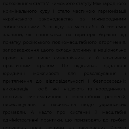
положенням статті 7 Римського статуту Міжнародного
кримінального суду і стало частиною гармонізації
українського законодавства за міжнародними
зобов’язаннями. З огляду на масштабні й системні
злочини, які вчиняються на території України від
початку російського повномасштабного вторгнення,
запровадження цього складу злочину в національне
право є не лише символічним, а й важливим
практичним кроком. Це відкриває додаткові
юридичні можливості для розслідування і
притягнення до відповідальності і безпосередніх
виконавців, і осіб, які ініціюють та координують
політику систематичних і масштабних репресій,
переслідувань та насильства щодо українських
громадян. А надто про системні й масштабні
адміністративні практики, що призводять до грубих
порушень прав людини на окупованих Росією