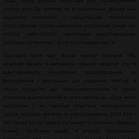
щодо збору доказів, особливо для підтвердження
статусу hors de combat та встановлення зв’язку між
окремим злочином і масштабною політикою,
спрямованою проти цивільного населення. Лише так
можна забезпечити ефективне представництво
інтересів потерпілих і досягти справедливості.
Сьогодні, коли світ фіксує масові злочини РФ,
важливо бачити й визнавати повний масштаб зла та
ідентифікувати конкретних відповідальних за
формування і реалізацію цих страшних політик. А
також розуміти, що військовополонені в руках
агресора стають такими ж уразливими, як і будь-який
цивільний. І, як підказує практика міжнародного
права, людська емпатія та справедливість, їхній біль і
їхні права заслуговують на захист та належну правову
оцінку. Особливо зараз, в умовах проведення