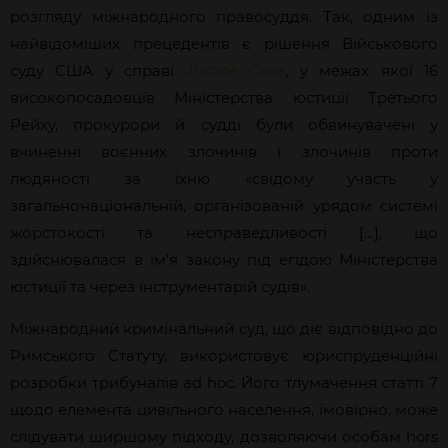
розгляду міжнародного правосуддя. Так, одним із
найвідоміших прецедентів є рішення Військового
суду США у справі
Justice Case
, у межах якої 16
високопосадовців Міністерства юстиції Третього
Рейху, прокурори й судді були обвинувачені у
вчиненні воєнних злочинів і злочинів проти
людяності за їхню «свідому участь у
загальнонаціональній, організованій урядом системі
жорстокості та несправедливості […], що
здійснювалася в ім’я закону під егідою Міністерства
юстиції та через інструментарій судів».
Міжнародний кримінальний суд, що діє відповідно до
Римського Статуту, використовує юриспруденційні
розробки трибуналів ad hoc. Його тлумачення статті 7
щодо елемента цивільного населення, імовірно, може
слідувати ширшому підходу, дозволяючи особам hors