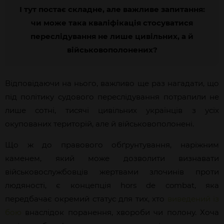
І тут постає складне, але важливе запитання:
чи може така кваліфікація стосуватися
переслідування не лише цивільних, а й
військовополонених?
Відповідаючи на нього, важливо ще раз нагадати, що
під політику судового переслідування потрапили не
лише сотні, тисячі цивільних українців з усіх
окупованих територій, але й військовополонені.
Що ж до правового обґрунтування, наріжним
каменем, який може дозволити визнавати
військовослужбовців жертвами злочинів проти
людяності, є концепція hors de combat, яка
передбачає окремий статус для тих, хто
виведений із
бою
внаслідок поранення, хвороби чи полону. Хоча