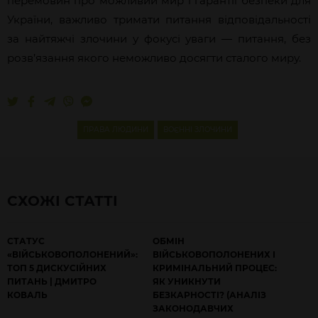
перемовин про можливий мир і гарантії безпеки для
України, важливо тримати питання відповідальності
за найтяжчі злочини у фокусі уваги — питання, без
розв’язання якого неможливо досягти сталого миру.
ПРАВА ЛЮДИНИ
ВОЄННІ ЗЛОЧИНИ
СХОЖІ СТАТТІ
СТАТУС
ОБМІН
«ВІЙСЬКОВОПОЛОНЕНИЙ»:
ВІЙСЬКОВОПОЛОНЕНИХ І
ТОП 5 ДИСКУСІЙНИХ
КРИМІНАЛЬНИЙ ПРОЦЕС:
ПИТАНЬ | ДМИТРО
ЯК УНИКНУТИ
КОВАЛЬ
БЕЗКАРНОСТІ? (АНАЛІЗ
ЗАКОНОДАВЧИХ