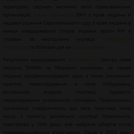
територіях, свідчать численні звіти правозахисних
організацій,
Уповноваженого
ВРУ з прав людини й
недавні рішення Європейського суду з прав людини в
межах міждержавних спорів України проти РФ в
справах за наслідками окупації
Кримського
півострову
та бойових дій на
сході держави
.
Результати нещодавнього
д
ослідження
Центру прав
людини ZMINA та Медійної ініціативи за права
людини продемонстрували одну з таких злочинних
практик переслідування, а саме побудовану
російською владою політику судового
переслідування українських громадян. Правозахисні
організації повідомляють, що така практика мала
місце з початку російської окупації Кримського
півострова у 2014 році, але набрала обертів після
повномасштабного вторгнення. Лише з 2022 року