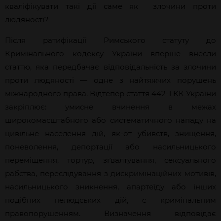
кваліфікувати такі дії саме як злочини проти
людяності?
Після ратифікації Римського статуту до
Кримінального кодексу України вперше внесли
статтю, яка передбачає відповідальність за злочини
проти людяності — одне з найтяжчих порушень
міжнародного права. Відтепер стаття 442-1 КК України
закріплює: умисне вчинення в межах
широкомасштабного або систематичного нападу на
цивільне населення дій, як-от убивств, знищення,
поневолення, депортації або насильницького
переміщення, тортур, зґвалтування, сексуального
рабства, переслідування з дискримінаційних мотивів,
насильницького зникнення, апартеїду або інших
подібних нелюдських дій, є кримінальним
правопорушенням. Визначення відповідає