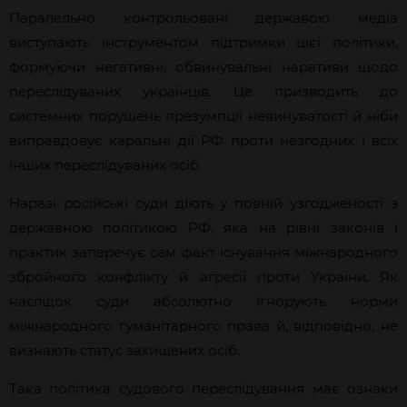
Паралельно контрольовані державою медіа
виступають інструментом підтримки цієї політики,
формуючи негативні, обвинувальні наративи щодо
переслідуваних українців. Це призводить до
системних порушень презумпції невинуватості й ніби
виправдовує каральні дії РФ проти незгодних і всіх
інших переслідуваних осіб.
Наразі російські суди діють у повній узгодженості з
державною політикою РФ, яка на рівні законів і
практик заперечує сам факт існування міжнародного
збройного конфлікту й агресії проти України. Як
наслідок суди абсолютно ігнорують норми
міжнародного гуманітарного права й, відповідно, не
визнають статус захищених осіб.
Така політика судового переслідування має ознаки