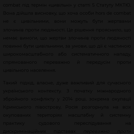
combat під термін «цивільні» у статті 5 Статуту МКТЮ.
Вона дійшла висновку, що хоча особи hors de combat
не є цивільними, вони можуть бути жертвами
злочинів проти людяності.
Це рішення прояснило, що
немає вимоги, що жертви злочинів проти людяності
повинні бути цивільними, за умови, що дії є частиною
широкомасштабного або систематичного нападу,
спрямованого переважно й передусім проти
цивільного населення.
Такий підхід, власне, дуже важливий для сучасного
українського контексту. З початку міжнародного
збройного конфлікту у 2014 році, зокрема окупації
Кримського півострову, Росія розгорнула на всіх
окупованих територіях масштабну й системну
практику судового переслідування на
дискримінаційних підставах
переважно проти