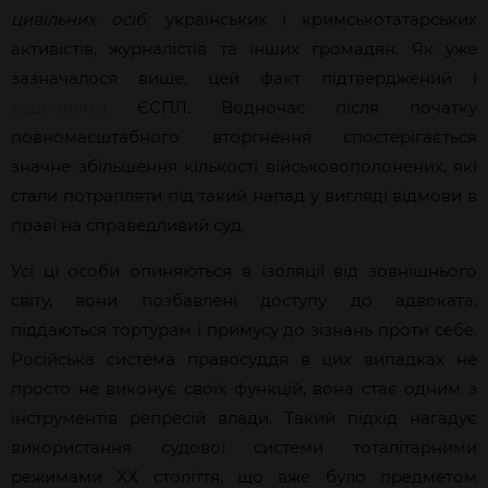
цивільних осіб:
українських і кримськотатарських
активістів, журналістів та інших громадян. Як уже
зазначалося вище, цей факт підтверджений і
рішеннями
ЄСПЛ. Водночас після початку
повномасштабного вторгнення спостерігається
значне збільшення кількості військовополонених, які
стали потрапляти під такий напад у вигляді відмови в
праві на справедливий суд.
Усі ці особи опиняються в ізоляції від зовнішнього
світу, вони позбавлені доступу до адвоката,
піддаються тортурам і примусу до зізнань проти себе.
Російська система правосуддя в цих випадках не
просто не виконує своїх функцій, вона стає одним з
інструментів репресій влади. Такий підхід нагадує
використання судової системи тоталітарними
режимами XX століття, що вже було предметом