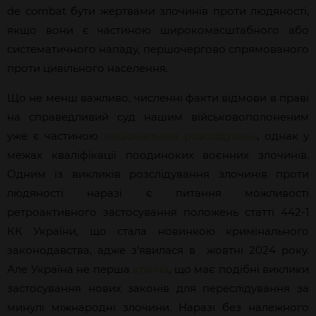
de combat бути жертвами злочинів проти людяності,
якщо вони є частиною широкомасштабного або
систематичного нападу, першочергово спрямованого
проти цивільного населення.
Що не менш важливо, численні факти відмови в праві
на справедливий суд нашим військовополоненим
уже є частиною
національних розслідувань
, однак у
межах кваліфікації поодиноких воєнних злочинів.
Одним із викликів розслідування злочинів проти
людяності наразі є питання можливості
ретроактивного застосування положень статті 442-1
КК України, що стала новинкою кримінального
законодавства, адже з’явилася в жовтні 2024 року.
Але Україна не перша
країна
, що має подібні виклики
застосування нових законів для переслідування за
минулі міжнародні злочини. Наразі без належного