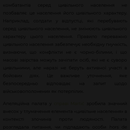
комбатантів серед цивільного населення не
позбавляє це населення його цивільного характеру.
Наприклад, солдати у відпустці, які перебувають
серед цивільного населення, не змінюють цивільного
характеру цього населення. Правило переважно
цивільного населення забезпечує необхідну гнучкість,
визнаючи, що конфлікти не є чорно-білими, і що
масові звірства можуть зачіпати осіб, які не є суворо
цивільними, але наразі не беруть активної участі в
бойових діях. Це важливе уточнення, яке
безпосередньо відповідає на запит щодо
військовополонених як потерпілих.
Апеляційна палата у
справі
Martić
зробила значний
внесок у тлумачення елемента «цивільне населення» в
контексті злочинів проти людяності. Палата
розглядала питання, чи підпадають особи hors de