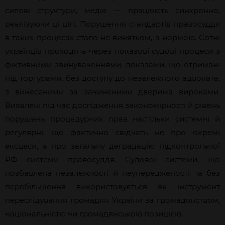
силові структури, медіа — працюють синхронно,
реалізуючи ці цілі. Порушення стандартів правосуддя
в таких процесах стало не винятком, а нормою. Сотні
українців проходять через показові судові процеси з
фіктивними звинуваченнями, доказами, що отримані
під тортурами, без доступу до незалежного адвоката,
з винесеними за зачиненими дверима вироками.
Виявлені під час дослідження закономірності й рівень
порушень процедурних прав настільки системні й
регулярні, що фактично свідчать не про окремі
ексцеси, а про загальну деградацію підконтрольної
РФ системи правосуддя. Судової системи, що
позбавлена незалежності й неупередженості та без
перебільшення використовується як інструмент
переслідування громадян України за громадянством,
національністю чи громадянською позицією.