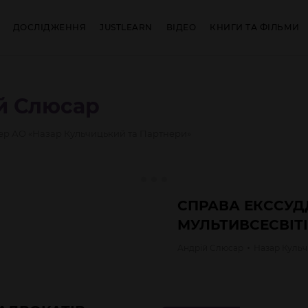
ДОСЛІДЖЕННЯ
JUSTLEARN
ВІДЕО
КНИГИ ТА ФІЛЬМИ
й
Слюсар
ер АО «Назар Кульчицький та Партнери»
СПРАВА ЕКССУДД
МУЛЬТИВСЕСВІТІ
Андрій
Слюсар
Назар
Кульч