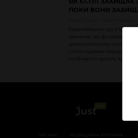
ЯК ЄСПЛ ЗАХИЩАЄ 
ПОКИ ВОНИ ЗАХИЩ
Андрій
Слюсар
Марія
Новікова
Європейський суд з прав л
зазначав, що фундаментальн
демократичному суспільстві,
сторін судових процесів, зу
особливого захисту адвокат
ПРО НАС
РЕДАКЦІЙНА ПОЛІТИКА