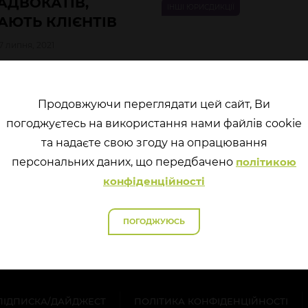
АДВОКАТІВ,
ІНШІ ЮРИСДИКЦІЇ
АЮТЬ КЛІЄНТІВ
7 липня, 2021
юдини неодноразово
а роль адвокатів у
 а саме роль захисту
Продовжуючи переглядати цей сайт, Ви
мовлює необхідність
погоджуєтесь на використання нами файлів cookie
ської таємниці.
та надаєте свою згоду на опрацювання
перcональних даних, що передбачено
політикою
конфіденційності
ПОГОДЖУЮСЬ
ПІДПИСКА/ДАЙДЖЕСТ
ПОЛІТИКА КОНФІДЕНЦІЙНОСТІ