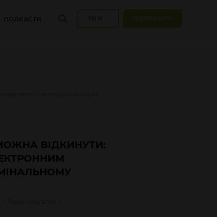
ТЕГИ
ПІДТРИМАТИ
ПОДКАСТИ
університету внутрішніх справ
МОЖНА ВІДКИНУТИ:
ЛЕКТРОННИМ
МІНАЛЬНОМУ
я
Тарас
Плугатор