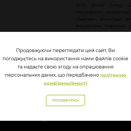
10-15 років тому, щ
спецефекти, наприклад 
«Аватар», кіностудії 
винаймали гігантські 
навіть сотні фахівці
Сьогодні за 20 дола
стандартної підписки
Продовжуючи переглядати цей сайт, Ви
сервісів) будь-хто 
погоджуєтесь на використання нами файлів cookie
неможливо або дуже
та надаєте свою згоду на опрацювання
реального.
перcональних даних, що передбачено
політикою
конфіденційності
ПОГОДЖУЮСЬ