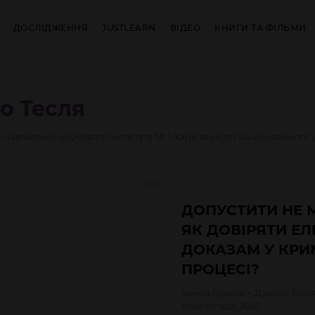
ДОСЛІДЖЕННЯ
JUSTLEARN
ВІДЕО
КНИГИ ТА ФІЛЬМИ
ло
Тесля
у навчально-наукового інституту № 1 Харківського національного 
ДОПУСТИТИ НЕ 
ЯК ДОВІРЯТИ Е
ДОКАЗАМ У КРИ
ПРОЦЕСІ?
Іванна
Гудима
Данило
Тесл
6 листопада, 2025