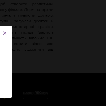
об створити реалістичні
як у фільмах «Термінатор» чи
витрачали мільйони доларів,
студії і залучали десятки й
в з комп’ютерної графіки.
рів на місяць (вартість
 на більшість відомих ШІ-
може створити відео, яке
 складно відрізнити від