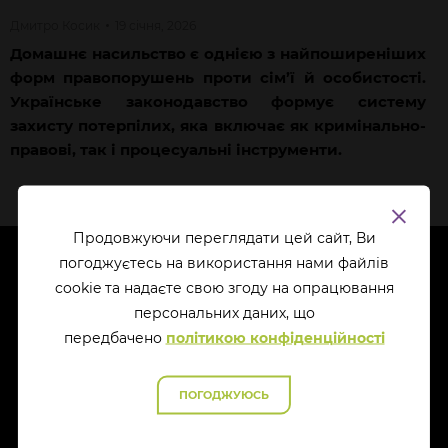
Дмитро
Косик
19 січня, 2026
Домашнє насильство є однією з найпоширеніших
форм правопорушень проти сім’ї й особистості.
Українське законодавство формує систему
захисту потерпілих, яка включає як кримінально-
правові, так і процесуальні інструменти.
Продовжуючи переглядати цей сайт, Ви
погоджуєтесь на використання нами файлів
cookie та надаєте свою згоду на опрацювання
перcональних даних, що
передбачено
політикою конфіденційності
ПОГОДЖУЮСЬ