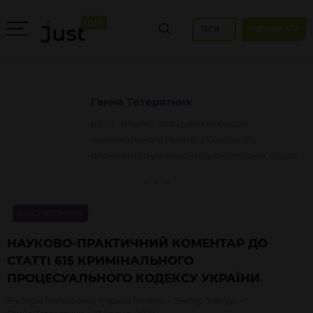
ТЕГИ
ПІДТРИМАТИ
Ганна
Тетерятник
д.ю.н., доцент, завідувач кафедри
кримінального процесу Одеського
державного університету внутрішніх справ
РОЗСЛІДУВАННЯ
НАУКОВО-ПРАКТИЧНИЙ КОМЕНТАР ДО
СТАТТІ 615 КРИМІНАЛЬНОГО
ПРОЦЕСУАЛЬНОГО КОДЕКСУ УКРАЇНИ
Вікторія
Рогальська
Ірина
Гловюк
Віктор
Завтур