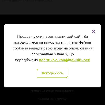
Ганна
Тетерятник
13 квітня, 2022
Продовжуючи переглядати цей сайт, Ви
погоджуєтесь на використання нами файлів
cookie та надаєте свою згоду на опрацювання
перcональних даних, що
передбачено
політикою конфіденційності
ПРО НАС
ПОГОДЖУЮСЬ
РЕДАКЦІЙНА ПОЛІТИКА
ПІДПИСКА/ДАЙДЖЕСТ
ПОЛІТИКА КОНФІДЕНЦІЙНОСТІ
УМОВИ ПЕРЕДРУКУ