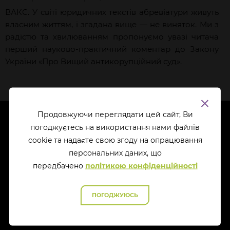
ВАКС. У світі юридичних текстів абревіатури живуть
власним життям, і згадана вище — не виняток. Ми з
радістю та хвилюванням пропонуємо увазі читача
перший
науково-практичний коментар
до Закону
України «Про Вищий антикорупційний суд».
Продовжуючи переглядати цей сайт, Ви
погоджуєтесь на використання нами файлів
cookie та надаєте свою згоду на опрацювання
перcональних даних, що
передбачено
політикою конфіденційності
ПОГОДЖУЮСЬ
ПРО НАС