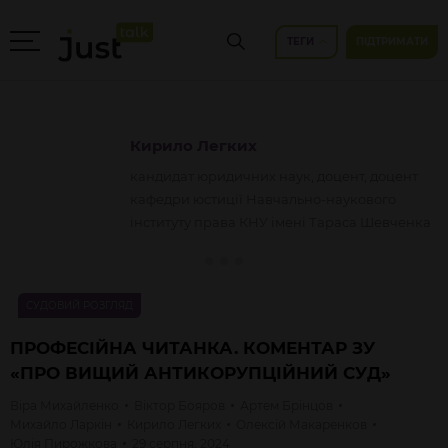
ТЕГИ
ПІДТРИМАТИ
Кирило
Легких
кандидат юридичних наук, доцент, доцент
кафедри юстиції Навчально-наукового
інституту права КНУ імені Тараса Шевченка
СУДОВИЙ РОЗГЛЯД
ПРОФЕСІЙНА ЧИТАНКА. КОМЕНТАР ЗУ
«ПРО ВИЩИЙ АНТИКОРУПЦІЙНИЙ СУД»
Віра
Михайленко
Віктор
Бояров
Артем
Брінцов
Михайло
Ларкін
Кирило
Легких
Олексій
Макаренков
Юлія
Пирожкова
29 серпня, 2024