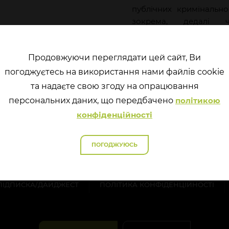
публічних кримінально
зокрема, дедалі ча
інформація з відкритих
метою підтвердження 
Продовжуючи переглядати цей сайт, Ви
доказуванню.
погоджуєтесь на використання нами файлів cookie
та надаєте свою згоду на опрацювання
перcональних даних, що передбачено
політикою
конфіденційності
ПОГОДЖУЮСЬ
ПІДПИСКА/ДАЙДЖЕСТ
ПОЛІТИКА КОНФІДЕНЦІЙНОСТІ