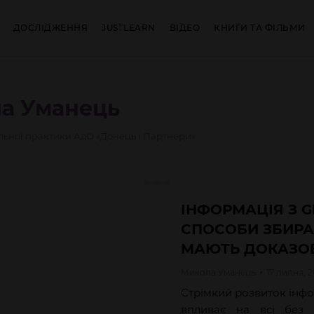
ДОСЛІДЖЕННЯ
JUSTLEARN
ВІДЕО
КНИГИ ТА ФІЛЬМИ
ла
Уманець
ьної практики АдО «Донець і Партнери»
ІНФОРМАЦІЯ З G
СПОСОБИ ЗБИРА
МАЮТЬ ДОКАЗОВ
Микола
Уманець
17 липня, 
Стрімкий розвиток інфо
впливає на всі без 