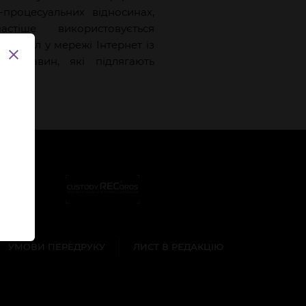
-процесуальних відносинах,
стіше використовується
 джерел у мережі Інтернет із
обставин, які підлягають
УМОВИ ПЕРЕДРУКУ
ЛИСТ В РЕДАКЦІЮ