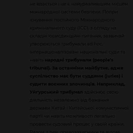
не вдається і це є найуразливішим місцем
міжнародної системи безпеки. Попри
існування постійного Міжнародного
кримінального суду (ІСС), з огляду на
складні юрисдикційні питання, зазвичай
утворюються трибунали ad hoc,
інтернаціоналізовані національні суди та
навіть
народні трибунали (people’s
tribunal). За останніми майбутнє, адже
суспільство має бути суддями (juries) і
судити воєнних злочинців. Наприклад,
Уйгурський трибунал
здійснює свою
діяльність незалежно від бажання
держави Китай і Китайської комуністичної
партії чи навіть можливості легально
провести судовий процес у своїй країни.
Разом з тим, правозахисники та відомі