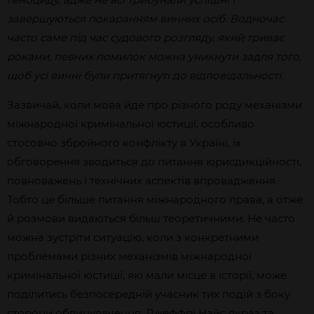
завершуються покаранням винних осіб. Водночас
часто саме під час судового розгляду, який триває
роками, певних помилок можна уникнути задля того,
щоб усі винні були притягнуті до відповідальності.
Зазвичай, коли мова йде про різного роду механізми
міжнародної кримінальної юстиції, особливо
стосовно збройного конфлікту в Україні, їх
обговорення зводиться до питання юрисдикційності,
повноважень і технічних аспектів впровадження.
Тобто це більше питання міжнародного права, а отже
й розмови видаються більш теоретичними. Не часто
можна зустріти ситуацію, коли з конкретними
проблемами різних механізмів міжнародної
кримінальної юстиції, які мали місце в історії, може
поділитись безпосередній учасник тих подій з боку
сторони обвинувачення. Джеффрі Найс якраз та