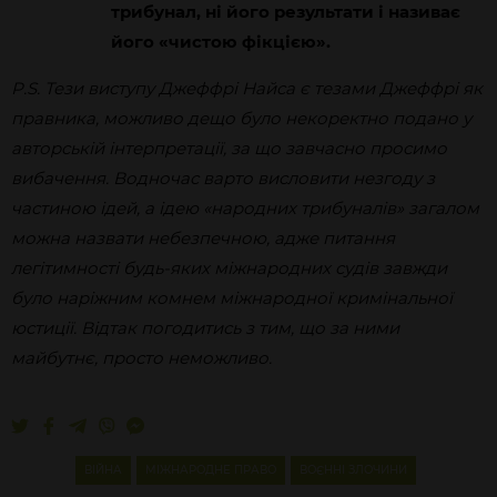
трибунал, ні його результати і називає
його «чистою фікцією».
P.S. Тези виступу Джеффрі Найса є тезами Джеффрі як
правника, можливо дещо було некоректно подано у
авторській інтерпретації, за що завчасно просимо
вибачення. Водночас варто висловити незгоду з
частиною ідей, а ідею «народних трибуналів» загалом
можна назвати небезпечною, адже питання
легітимності будь-яких міжнародних судів завжди
було наріжним комнем міжнародної кримінальної
юстиції. Відтак погодитись з тим, що за ними
майбутнє, просто неможливо.
ВІЙНА
МІЖНАРОДНЕ ПРАВО
ВОЄННІ ЗЛОЧИНИ