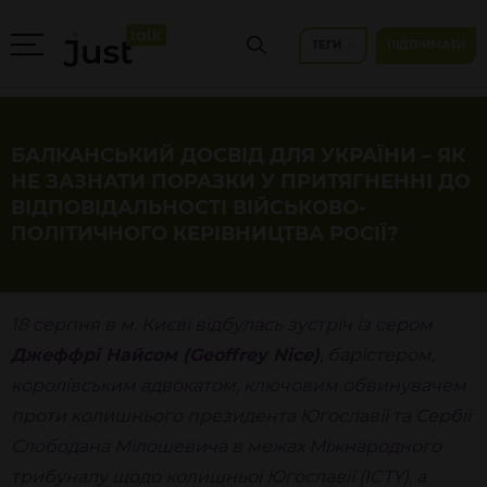
ТЕГИ
ПІДТРИМАТИ
БАЛКАНСЬКИЙ ДОСВІД ДЛЯ УКРАЇНИ – ЯК
НЕ ЗАЗНАТИ ПОРАЗКИ У ПРИТЯГНЕННІ ДО
ВІДПОВІДАЛЬНОСТІ ВІЙСЬКОВО-
ПОЛІТИЧНОГО КЕРІВНИЦТВА РОСІЇ?
18 серпня в м. Києві відбулась зустріч із сером
Джеффрі Найсом (Geoffrey Nice)
, барістером,
королівським адвокатом, ключовим обвинувачем
проти колишнього президента Югославії та Сербії
Слободана Мілошевича в межах Міжнародного
трибуналу щодо колишньої Югославії (ICTY), а