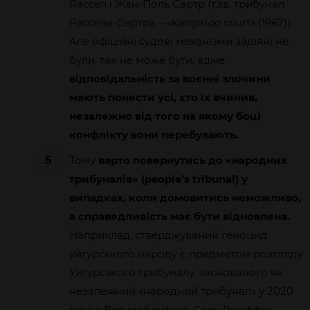
Рассел і Жан-Поль Сартр (т.зв. трибунал
Рассела-Сартра – «kangaroo court» (1967)).
Але офіційні судові механізми задіяні не
були, так не може бути, адже
відповідальність за воєнні злочини
мають понести усі, хто їх вчинив,
незалежно від того на якому боці
конфлікту вони перебувають.
5
Тому
варто повернутись до «народних
трибуналів» (people’s tribunal) у
випадках, коли домовитись неможливо,
а справедливість має бути відновлена.
Наприклад, стверджуваний геноцид
уйгурського народу є предметом розгляду
Уйгурського трибуналу, заснованого як
незалежний «народний трибунал» у 2020
році у Великобританії. Серу Джеффрі