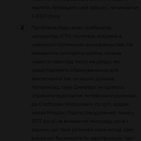
юристи, провадять цей процес, починаючи
з 2020 року.
2
Проблема будь-яких трибуналів,
наприклад ICTY, полягала зокрема в
наявності політичних домовленостей. Не
називаючи конкретні країни, можна
навести приклад тиску на уряди, які
представляють обвинувачення для
виключення тих чи інших доказів.
Наприклад, серу Джеффрі не вдалось
отримати аудіозапис телефонної розмови,
де Слободан Мілошевич, по суті, віддає
наказ Младко Радічу (засуджений лише у
2017 році) на вчинення геноциду, хоча і
відомо, що така розмова мала місце. Цей
доказ міг би змінити як кваліфікацію, так і