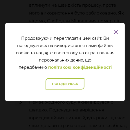
вплинути на швидкість процесу, проте
його використання було заблоковано. Як
відомо, Слободан Мілошевич помер під
час процесу (2006) і його злочини так і не
було викрито повною мірою. Під час цих
Продовжуючи переглядати цей сайт, Ви
процесів укладається багато угод,
погоджуєтесь на використання нами файлів
відповідно до яких виключаються цілі
cookie та надаєте свою згоду на опрацювання
епізоди або знімаються обвинувачення з
перcональних даних, що
передбачено
політикою конфіденційності
людей. І це вплив політики. Отже,
якщо ви
маєте міжнародний трибунал, будьте
готові до впливу міжнародної політики
ПОГОДЖУЮСЬ
на вашу країну.
3
Немає жодного суду, який відбувся б
швидко. Подекуди на вирішення
юрисдикційних питань йдуть роки, під час
яких докази втрачаються, пам’ять слабшає,