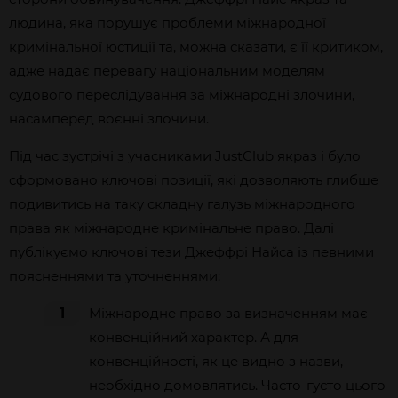
людина, яка порушує проблеми міжнародної
кримінальної юстиції та, можна сказати, є її критиком,
адже надає перевагу національним моделям
судового переслідування за міжнародні злочини,
насамперед воєнні злочини.
Під час зустрічі з учасниками JustClub якраз і було
сформовано ключові позиції, які дозволяють глибше
подивитись на таку складну галузь міжнародного
права як міжнародне кримінальне право. Далі
публікуємо ключові тези Джеффрі Найса із певними
поясненнями та уточненнями:
1
Міжнародне право за визначенням має
конвенційний характер. А для
конвенційності, як це видно з назви,
необхідно домовлятись. Часто-густо цього