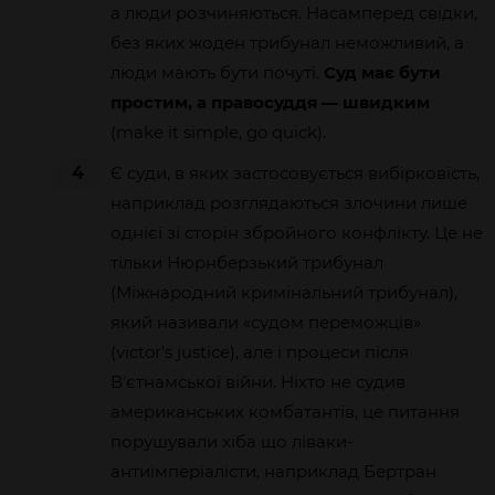
а люди розчиняються. Насамперед свідки,
без яких жоден трибунал неможливий, а
люди мають бути почуті.
Суд має бути
простим, а правосуддя — швидким
(make it simple, go quick).
4
Є суди, в яких застосовується вибірковість,
наприклад розглядаються злочини лише
однієї зі сторін збройного конфлікту. Це не
тільки Нюрнберзький трибунал
(Міжнародний кримінальний трибунал),
який називали «судом переможців»
(victor's justice), але і процеси після
Вʼєтнамської війни. Ніхто не судив
американських комбатантів, це питання
порушували хіба що ліваки-
антиімперіалісти, наприклад Бертран