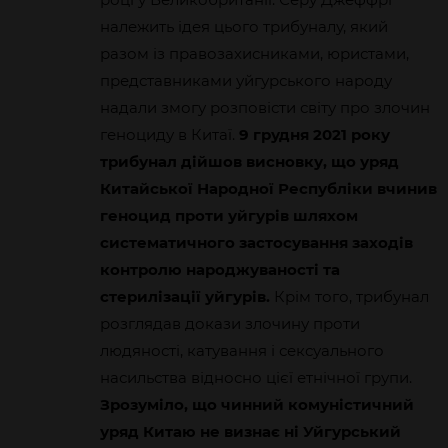
належить ідея цього трибуналу, який
разом із правозахисниками, юристами,
представниками уйгурського народу
надали змогу розповісти світу про злочин
геноциду в Китаї.
9 грудня 2021 року
трибунал дійшов висновку, що уряд
Китайської Народної Республіки вчинив
геноцид проти уйгурів шляхом
систематичного застосування заходів
контролю народжуваності та
стерилізації уйгурів.
Крім того, трибунал
розглядав докази злочину проти
людяності, катування і сексуального
насильства відносно цієї етнічної групи.
Зрозуміло, що чинний комуністичний
уряд Китаю не визнає ні Уйгурський