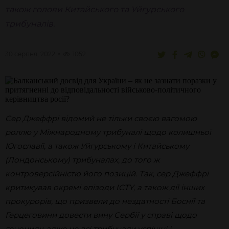
також голови Китайського та Уйгурського
трибуналів.
30 серпня, 2022
1052
Сер Джеффрі відомий не тільки своєю вагомою
роллю у Міжнародному трибуналі щодо колишньої
Югославії, а також Уйгурському і Китайському
(Лондонському) трибуналах, до того ж
контроверсійністю його позицій. Так, сер Джеффрі
критикував окремі епізоди ICTY, а також дії інших
прокурорів, що призвели до нездатності Боснії та
Герцеговини довести вину Сербії у справі щодо
геноциду, адже не всі трибунали успішні і