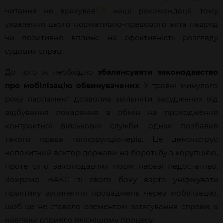
[19]
читання не врахував
наші рекомендації, тому
ухвалення цього нормативно-правового акта навряд
чи позитивно вплине на ефективність розгляду
судових справ.
До того ж необхідно
збалансувати законодавство
про мобілізацію обвинувачених
. У травні минулого
року парламент дозволив звільняти засуджених від
відбування покарання в обмін на проходження
контрактної військової служби, однак позбавив
такого права топкорупціонерів. Це демонструє
непохитний вектор держави на боротьбу з корупцією,
проте суто законодавчих норм наразі недостатньо.
Зокрема, ВАКС зі свого боку варто уніфікувати
практику зупинення проваджень через мобілізацію,
щоб це не ставало елементом затягування справи, а
навпаки сприяло якіснішому процесу.