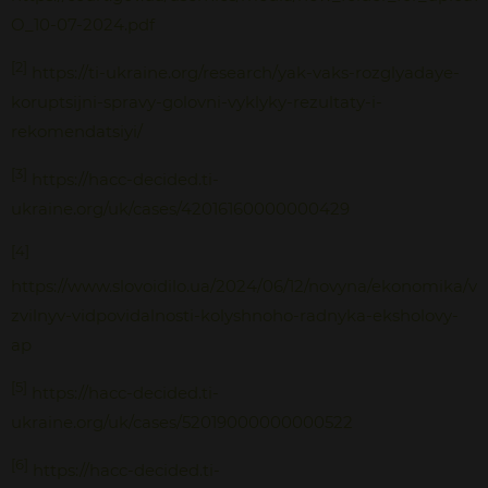
O_10-07-2024.pdf
[2]
https://ti-ukraine.org/research/yak-vaks-rozglyadaye-
koruptsijni-spravy-golovni-vyklyky-rezultaty-i-
rekomendatsiyi/
[3]
https://hacc-decided.ti-
ukraine.org/uk/cases/42016160000000429
[4]
https://www.slovoidilo.ua/2024/06/12/novyna/ekonomika/va
zvilnyv-vidpovidalnosti-kolyshnoho-radnyka-eksholovy-
ap
[5]
https://hacc-decided.ti-
ukraine.org/uk/cases/52019000000000522
[6]
https://hacc-decided.ti-