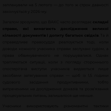
запланували на 5 лютого — до того ж строк давності
закінчується у 2026-му.
Загалом зрозуміло, що ВАКС часто розглядає
складні
справи, які вимагають дослідження великої
кількості документів і допиту багатьох свідків
. Та й
справедливе правосуддя реалізується тоді, коли
доводи кожного учасника справи заслухані судом, а
права обвинуваченого не порушувалися. Однак
трапляються ситуації, коли з погляду стороннього
спостерігача виступи учасників видаються лише
засобами затягування справи — щоб із 1,5 години
судового засідання продуктивними, тобто
витраченими на дослідження доказів та розв’язання
процесуальних питань, залишалося ще менше.
Учасники використовують різноманітні тактики