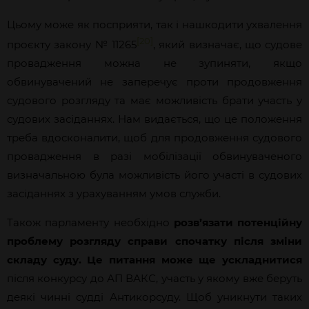
Цьому може як посприяти, так і нашкодити ухвалення
[20]
проєкту закону № 11265
, який визначає, що судове
провадження можна не зупиняти, якщо
обвинувачений не заперечує проти продовження
судового розгляду та має можливість брати участь у
судових засіданнях. Нам видається, що це положення
треба вдосконалити, щоб для продовження судового
провадження в разі мобілізації обвинуваченого
визначальною була можливість його участі в судових
засіданнях з урахуванням умов служби.
Також парламенту необхідно
розв’язати потенційну
проблему розгляду справи спочатку після зміни
складу суду. Це питання може ще ускладнитися
після конкурсу до АП ВАКС, участь у якому вже беруть
деякі чинні судді Антикорсуду. Щоб уникнути таких