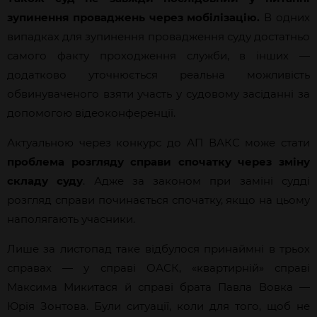
зупинення проваджень через мобілізацію.
В одних
випадках для зупинення провадження суду достатньо
самого факту проходження служби, в інших —
додатково уточнюється реальна можливість
обвинуваченого взяти участь у судовому засіданні за
допомогою відеоконференції.
Актуальною через конкурс до АП ВАКС може стати
проблема розгляду справи спочатку через зміну
складу суду
. Адже за законом при заміні судді
розгляд справи починається спочатку, якщо на цьому
наполягають учасники.
Лише за листопад таке відбулося принаймні в трьох
справах — у справі ОАСК, «квартирній» справі
Максима Микитася й справі брата Павла Вовка —
Юрія Зонтова. Були ситуації, коли для того, щоб не