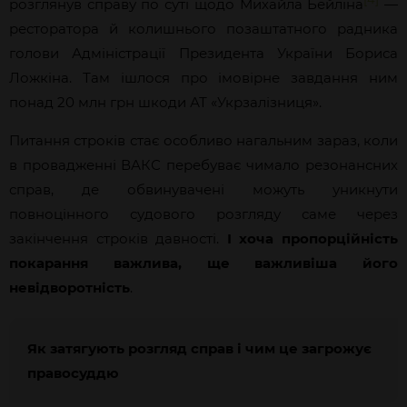
розглянув справу по суті щодо Михайла Бейліна
—
ресторатора й колишнього позаштатного радника
голови Адміністрації Президента України Бориса
Ложкіна. Там ішлося про імовірне завдання ним
понад 20 млн грн шкоди АТ «Укрзалізниця».
Питання строків стає особливо нагальним зараз, коли
в провадженні ВАКС перебуває чимало резонансних
справ, де обвинувачені можуть уникнути
повноцінного судового розгляду саме через
закінчення строків давності.
І хоча пропорційність
покарання важлива, ще важливіша його
невідворотність
.
Як затягують розгляд справ і чим це загрожує
правосуддю