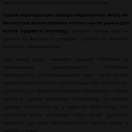
недотримання порядку в судових засіданнях.
Однак подекуди цих заходів недостатньо. ВАКС міг
би частіше встановлювати чіткіші часові рамки для
етапів судового розгляду,
зокрема ліміти часу на
допити та виступи в складних справах із великою
кількістю обвинувачених.
Суд також рідко накладає грошові стягнення за
невиконання процесуальних обов’язків,
обмежуючись попередженнями. Але і їхній розмір
непропорційно малий — від близько 1500 до 6000 грн
у 2024 році, а сфера застосування обмежена — неявка
особи в судове засідання. Наприклад, за даними
судової статистики за 1 півріччя 2024 року, такі
стягнення були накладені п’ять разів, доручали
привести до суду обвинувачених чотири рази, а
свідків — тричі.