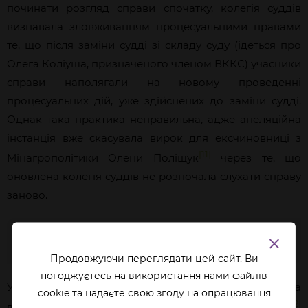
починати розгляд справи спочатку, колегія суддів
визнавала зловживанням процесуальними правами
те, що після заміни судді зі складу суду (ідеться про
Олега Коліуша, призначеного членом ВККС) учасники
справи наполягали на новому проведенні
процесуальних дій, уже здійснених до заміни судді.
Однак така практика неправильна, адже апеляційна
інстанція вже скасувала вирок для ексчиновниці з
[11]
Мінагрополітики Олени Поліщук
через те, що
оновлена колегія суддів не розпочала слухати справу
заново.
Що вже зробив парламент
Продовжуючи переглядати цей сайт, Ви
погоджуєтесь на використання нами файлів
У 2024 році Верховна Рада України нарешті ухвалила
cookie та надаєте свою згоду на опрацювання
[12]
важливий закон про одноособовий розгляд справ