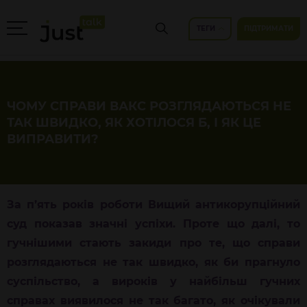
ТЕГИ
ПІДТРИМАТИ
ЧОМУ СПРАВИ ВАКС РОЗГЛЯДАЮТЬСЯ НЕ
ТАК ШВИДКО, ЯК ХОТІЛОСЯ Б, І ЯК ЦЕ
ВИПРАВИТИ?
За п’ять років роботи Вищий антикорупційний
суд показав значні успіхи. Проте що далі, то
гучнішими стають закиди про те, що справи
розглядаються не так швидко, як би прагнуло
суспільство, а вироків у найбільш гучних
справах виявилося не так багато, як очікували