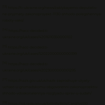
[13]
https://ti-ukraine.org/news/zaklykayemo-deputativ-
ne-pryjmaty-zakonoproyekt-11130-shhodo-polegshennya-
roboty-vaks/
[14]
https://hacc-decided.ti-
ukraine.org/uk/cases/42016110350000102
[15]
https://hacc-decided.ti-
ukraine.org/uk/cases/52022000000000399
[16]
https://hacc-decided.ti-
ukraine.org/uk/cases/42023000000001295
[17]
https://nazk.gov.ua/uk/nazk-zaproshuye-vzyaty-
uchast-u-gromadskomu-obgovorenni-zakonoproektiv-
shhodo-vdoskonalennya-rozglyadu-sprav-u-sudah/
[18]
https://itd.rada.gov.ua/billInfo/Bills/Card/44510