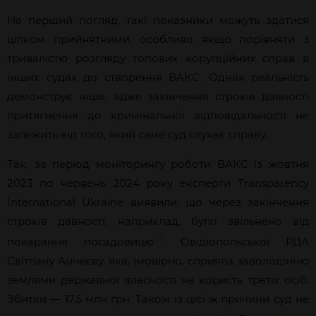
На перший погляд, такі показники можуть здатися
цілком прийнятними, особливо якщо порівняти з
тривалістю розгляду топових корупційних справ в
інших судах до створення ВАКС. Однак реальність
демонструє інше, адже закінчення строків давності
притягнення до кримінальної відповідальності не
залежить від того, який саме суд слухає справу.
Так, за період моніторингу роботи ВАКС із жовтня
2023 по червень 2024 року експерти Transparency
International Ukraine виявили, що через закінчення
строків давності, наприклад, було звільнено від
[3]
покарання посадовицю
Овідіопольської РДА
Світлану Анчеєву, яка, імовірно, сприяла заволодінню
землями державної власності на користь третіх осіб.
Збитки — 17,5 млн грн. Також із цієї ж причини суд не
[4]