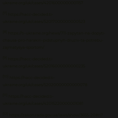
ukraine.org/uk/cases/42016000000001157
[7]
https://hacc-decided.ti-
ukraine.org/uk/cases/52017000000000523
[8]
https://ti-ukraine.org/news/711-zapytan-na-dopyti-
chausa-pro-harakiri-pidstupnyh-druziv-ta-potrebu-
zajmatysya-sportom/
[9]
https://hacc-decided.ti-
ukraine.org/uk/cases/52016000000000235
[10]
https://hacc-decided.ti-
ukraine.org/uk/cases/52020000000000078
[11]
https://hacc-decided.ti-
ukraine.org/uk/cases/42015220000001081
[12]
https://zakon.rada.gov.ua/laws/show/3655-20#n7