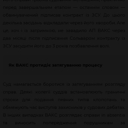
перед завершальним етапом — останнім словом —
обвинувачений підписав контракт із ЗСУ. До цього
декілька засідань відкладали через його хвороби. Але
це, хоч і із затримкою, не завадило АП ВАКС через
два місяці після підписання Сольваром контракту із
ЗСУ засудити його до 3 років позбавлення волі.
Як ВАКС протидіє затягуванню процесу
Суд намагається боротися із затягуванням розгляду
справ. Деякі колегії суддів встановлюють граничні
строки для подання певних типів клопотань та
обмежують час виступів захисників у судових дебатах.
В інших випадках ВАКС розглядає справи in absentia
та виносить попередження порушникам за