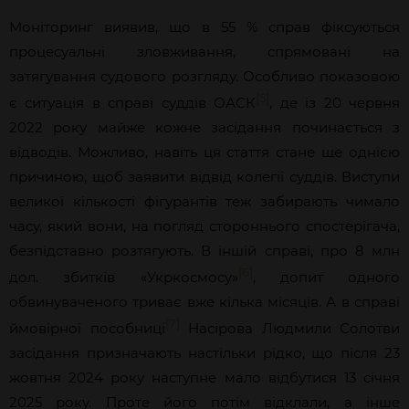
Моніторинг виявив, що в 55 % справ фіксуються
процесуальні зловживання, спрямовані на
затягування судового розгляду. Особливо показовою
[5]
є ситуація в справі суддів ОАСК
, де із 20 червня
2022 року майже кожне засідання починається з
відводів. Можливо, навіть ця стаття стане ще однією
причиною, щоб заявити відвід колегії суддів. Виступи
великої кількості фігурантів теж забирають чимало
часу, який вони, на погляд стороннього спостерігача,
безпідставно розтягують. В іншій справі, про 8 млн
[6]
дол. збитків «Укркосмосу»
, допит одного
обвинуваченого триває вже кілька місяців. А в справі
[7]
ймовірної пособниці
Насірова Людмили Солотви
засідання призначають настільки рідко, що після 23
жовтня 2024 року наступне мало відбутися 13 січня
2025 року. Проте його потім відклали, а інше