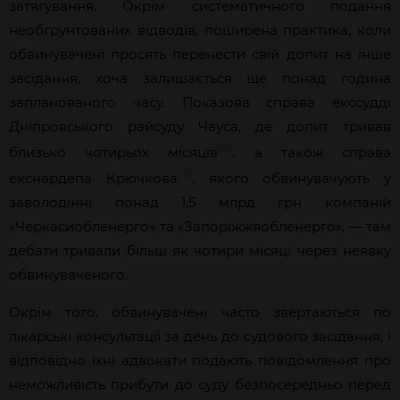
затягування. Окрім систематичного подання
необґрунтованих відводів, поширена практика, коли
обвинувачені просять перенести свій допит на інше
засідання, хоча залишається ще понад година
запланованого часу. Показова справа екссудді
Дніпровського райсуду Чауса, де допит тривав
[8]
близько чотирьох місяців
, а також справа
[9]
екснардепа Крючкова
, якого обвинувачують у
заволодінні понад 1,5 млрд грн компаній
«Черкасиобленерго» та «Запоріжжяобленерго», — там
дебати тривали більш як чотири місяці через неявку
обвинуваченого.
Окрім того, обвинувачені часто звертаються по
лікарські консультації за день до судового засідання, і
відповідно їхні адвокати подають повідомлення про
неможливість прибути до суду безпосередньо перед