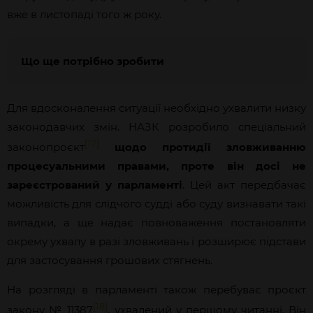
вже в листопаді того ж року.
Що ще потрібно зробити
Для вдосконалення ситуації необхідно ухвалити низку
законодавчих змін. НАЗК розробило спеціальний
[17]
законопроєкт
щодо протидії зловживанню
процесуальними правами, проте він досі не
зареєстрований у парламенті
. Цей акт передбачає
можливість для слідчого судді або суду визнавати такі
випадки, а ще надає повноваження постановляти
окрему ухвалу в разі зловживань і розширює підстави
для застосування грошових стягнень.
На розгляді в парламенті також перебуває проєкт
[18]
закону № 11387
, ухвалений у першому читанні. Він