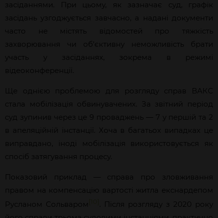
засіданнями. При цьому, як зазначає суд, графік
засідань узгоджується завчасно, а надані документи
часто не містять відомостей про тяжкість
захворювання чи об’єктивну неможливість брати
участь у засіданнях, зокрема в режимі
відеоконференції.
Ще однією проблемою для розгляду справ ВАКС
стала мобілізація обвинувачених. За звітний період
суд зупинив через це 9 проваджень — 7 у першій та 2
в апеляційній інстанції. Хоча в багатьох випадках це
виправдано, іноді мобілізація використовується як
спосіб затягування процесу.
Показовий приклад — справа про зловживання
правом на компенсацію вартості житла екснардепом
[10]
Русланом Сольваром
. Після розгляду з 2020 року
його справи трьома судовими інстанціями, практично