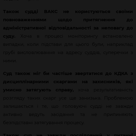
Також судді ВАКС не користуються своїми
повноваженнями щодо притягнення до
адміністративної відповідальності за неповагу до
суду.
Хоча в процесі моніторингу встановлено
випадки, коли підстави для цього були, наприклад
грубі висловлювання на адресу суддів, суперечки з
ними.
Суд також міг би частіше звертатися до КДКА з
дисциплінарними скаргами на захисників, які
умисно затягують справу,
хоча результативність
розгляду таких скарг усе ще занизька. Проблемою
залишається і те, що головуючі судді не завжди
активно ведуть засідання та не припиняють
безпідставні затягування процесу.
Також суд не завжди послідовний у питанні