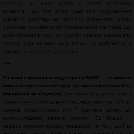
ситуацій, на нашу думку, у законі необхідно
визначити, що при заміні судді для продовження
судового розгляду не потрібно отримувати згоду
учасників кримінального провадження. Ми певні, що
аудіо- та відеофіксації всіх судових засідань дозволять
новому судді ознайомитися зі всім, що відбувалося в
процесі до його вступу в справу.
***
Розумні строки розгляду справ у ВАКС — не просто
питання ефективності суду. Це про невідворотність
покарання за корупцію.
Закриття проваджень через
закінчення строків давності не лише нівелює роботу
органів правопорядку, але й підриває довіру до
антикорупційної системи загалом. Ба більше —
нерідко сторони процесу зацікавлені в тому, щоб ці