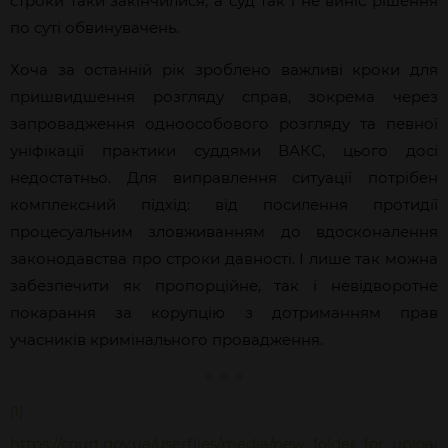
строки таки закінчилися, а суд так і не виніс рішення
по суті обвинувачень.
Хоча за останній рік зроблено важливі кроки для
пришвидшення розгляду справ, зокрема через
запровадження одноособового розгляду та певної
уніфікації практики суддями ВАКС, цього досі
недостатньо. Для виправлення ситуації потрібен
комплексний підхід: від посилення протидії
процесуальним зловживанням до вдосконалення
законодавства про строки давності. І лише так можна
забезпечити як пропорційне, так і невідворотне
покарання за корупцію з дотриманням прав
учасників кримінального провадження.
[1]
https://court.gov.ua/userfiles/media/new_folder_for_uploads/