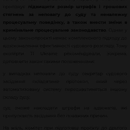
пропонує
підвищити розмір штрафів і грошових
стягнень за неповагу до суду та неналежну
процесуальну поведінку, а також внести зміни в
кримінальне процесуальне законодавство
. Однак у
цьому законопроєкті немає комплексного підходу до
вдосконалення ефективності судового розгляду. Тому
експерти TI Ukraine рекомендували, зокрема,
доповнити закон такими положеннями:
у випадках неповаги до суду секретар судового
засідання складатиме протокол, який через
автоматизовану систему передаватиметься іншому
складу суду;
суд зможе накладати штрафи на адвокатів, які
пропускають засідання без поважних причин.
На жаль, комітет при підготовці проєкту до другого