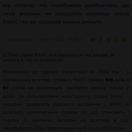
від початку. Ми спробували розібратися, що
саме впливає на швидкість розгляду справ
ВАКС і як цю ситуацію можна змінити.
Павло
Демчук
21 лютого, 2025
1609
[1]
Відповідно до судової статистики за 2024 рік
, у
середньому розгляд справи у ВАКС триває
618
днів, а
97
справ не розглянуто протягом строку понад 2
[2]
роки. За результатами моніторингу справ ВАКС
,
середня тривалість судового засідання у ВАКС із
розгляду кримінальної справи по суті становить 1
годину 32 хвилини. Загалом на розгляді в суді
перебувають 286 справ станом на 17 січня 2025 року.