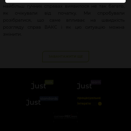
найбільш гучних справах виявилося не так багато,
як очікували від початку. Ми спробували
розібратися, що саме впливає на швидкість
розгляду справ ВАКС і як цю ситуацію можна
змінити.
ЗАВАНТАЖИТИ ЩЕ