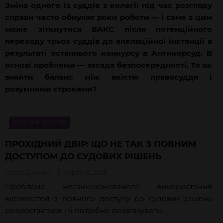
Зміна одного із суддів з колегії під час розгляду
справи часто обнуляє роки роботи — і саме з цим
може зіткнутися ВАКС після потенційного
переходу трьох суддів до апеляційної інстанції в
результаті останнього конкурсу в Антикорсуд. В
основі проблеми — засада безпосередності. То як
знайти баланс між якістю правосуддя і
розумними строками?
СУДОВИЙ РОЗГЛЯД
ПРОХІДНИЙ ДВІР: ЩО НЕ ТАК З ПОВНИМ
ДОСТУПОМ ДО СУДОВИХ РІШЕНЬ
Павло
Демчук
31 березня, 2026
Проблема несанкціонованого використання
відомостей з повного доступу до судових рішень
розростається, і її потрібно розв’язувати.