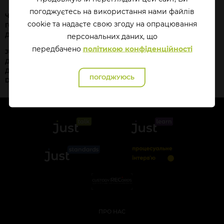
погоджуєтесь на використання нами файлів
ЧИ ДОПУСКАЄТЬСЯ
ПІЗНЄ РОЗКРИТТЯ
cookie та надаєте свою згоду на опрацювання
ГОВОРИТИ ОСОБІ ПРО
ДОКАЗІВ ПІДВИЩУЄ
ДОКАЗИ, ЯКИХ НЕМАЄ?
ЭФЕКТИВНІСТЬ ДОПИТУ
перcональних даних, що
передбачено
політикою конфіденційності
JUSTTALK#8. ОТРУЙНІ
ДОКАЗИ: ЧИ Є АНТИДОТ
ДЛЯ РОЗСЛІДУВАННЯ?
ПОГОДЖУЮСЬ
DISCUSSION PAPER
ПРО НАС