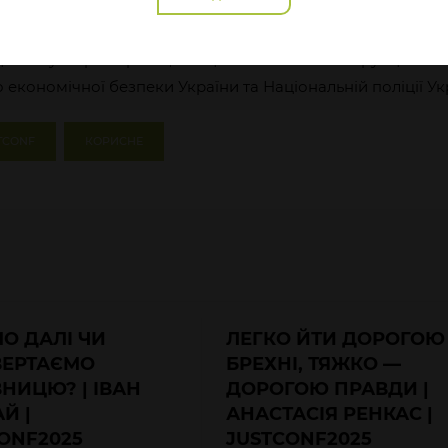
s», Юридичній компанії Miller, а також Верховному Суду,
рупційному суду, Офісу Генерального прокурора, Націон
ійному бюро України, Спеціалізованій антикорупційній п
 економічної безпеки України та Національній поліції Ук
TCONF
КОРИСНЕ
О ДАЛІ ЧИ
ЛЕГКО ЙТИ ДОРОГОЮ
ВЕРТАЄМО
БРЕХНІ, ТЯЖКО —
НИЦЮ? | ІВАН
ДОРОГОЮ ПРАВДИ |
Й |
АНАСТАСІЯ РЕНКАС |
ONF2025
JUSTCONF2025