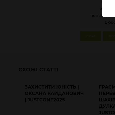
«Azone
антико
антикорупц
Бюро
ЕТИКА
JUS
СХОЖІ СТАТТІ
ЗАХИСТИТИ ЮНІСТЬ |
ГРАЄМ
ОКСАНА КАЙДАНОВИЧ
ПЕРЕ
| JUSTCONF2025
ШАХІВ
ДУЛКА
JUSTC