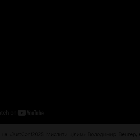
і на «JustConf2025: Мислити цілим» Володимир Венгер, 