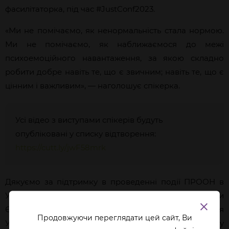
фасилітаторка, під час
#JustConf2023
.
«Ми не помічаємо, як ненормальність стала нормою.
Ми не помічаємо, як наближаємося до межі
психоемоційного навантаження, за якою складно
робити добре навіть те, що є звичним; навіть те, що є
цінним і важливим», — наголошує спікерка.
Усі відео з виступами спікерів будуть
опубліковані у списку відтворення:
https://cutt.ly/jwF58mrk
Дякуємо за підтримку в проведенні події ПРООН в
Україні, Антикорупційній ініціативі ЄС, Офісу Ради
Європи в Україні, Програмі підтримки ОБСЄ для
Продовжуючи переглядати цей сайт, Ви
України, Проєкту ЄС «Право-Justice», Офісу