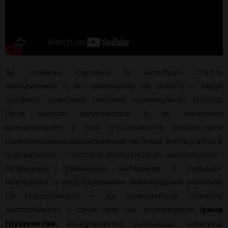
За словами «система та інституції» стають
невидимими ті, хто виконують цю роботу — люди
професії, практики системи кримінальної юстиції.
Поза увагою залишається й те, наскільки
визначальною є їхня спроможність витримувати
психоемоційне навантаження: не лише життя у війні, а
й додатково — постійна експозиція до надскладних і
потенційно травмівних матеріалів й ситуацій,
пов’язаних із розслідуванням міжнародних злочинів.
Ця спроможність — це психологічна стійкість/
життєстійкість і саме про неї розповідала
Ірина
Глущенкова
, консультантка JustGroup, тренерка,