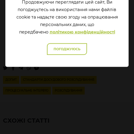
Продовжуючи переглядати цей сайт, Ви
погоджуєтесь на використання нами файлів
cookie та надаєте свою згоду на опрацювання
перcональних даних, що
передбачено
політикою конфіденційності
ПОГОДЖУЮСЬ
ДОПИТ
СТАНДАРТИ ДОСУДОВОГО РОЗСЛІДУВАННЯ
ПРОЦЕСУАЛЬНЕ ІНТЕРВ'Ю
РОЗСЛІДУВАННЯ
СХОЖІ СТАТТІ