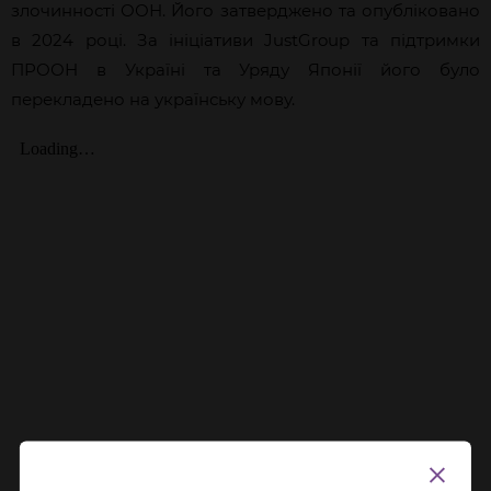
злочинності ООН. Його затверджено та опубліковано
в 2024 році. За ініціативи JustGroup та підтримки
ПРООН в Україні та Уряду Японії його було
перекладено на українську мову.