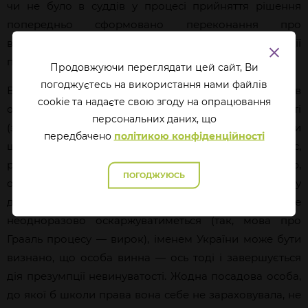
чи не було в суддів у процесі прийняття рішення
попередньо сформовано переконання про
винуватість особи через такі-от голосні позиції
представників держави?
Продовжуючи переглядати цей сайт, Ви
погоджуєтесь на використання нами файлів
Відмінність цих ситуацій у тому, що, хоч для авторів
cookie та надаєте свою згоду на опрацювання
обвинувального акту вже не йдеться про ймовірності
перcональних даних, що
(здебільшого), це ще не остаточна позиція держави
передбачено
політикою конфіденційності
щодо винуватості особи, суддя вестиме процес,
розбиратиметься з доказами й аргументацією,
ПОГОДЖУЮСЬ
оцінюватиме позицію захисту. Лише в іншому
документі, який народиться не так і швидко та ще
неодноразово оскаржуватиметься (так, мова про
Грааль процесу — вирок), іменем України може бути
визнано, що особа винна — ось тоді і завершується
дія презумпції невинуватості. Жодна посадова особа,
до якої б школи права вона себе не зараховувала, не