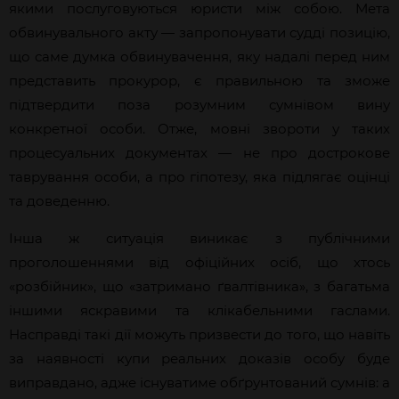
якими послуговуються юристи між собою. Мета
обвинувального акту — запропонувати судді позицію,
що саме думка обвинувачення, яку надалі перед ним
представить прокурор, є правильною та зможе
підтвердити поза розумним сумнівом вину
конкретної особи. Отже, мовні звороти у таких
процесуальних документах — не про дострокове
таврування особи, а про гіпотезу, яка підлягає оцінці
та доведенню.
Інша ж ситуація виникає з публічними
проголошеннями від офіційних осіб, що хтось
«розбійник», що «затримано ґвалтівника», з багатьма
іншими яскравими та клікабельними гаслами.
Насправді такі дії можуть призвести до того, що навіть
за наявності купи реальних доказів особу буде
виправдано, адже існуватиме обґрунтований сумнів: а