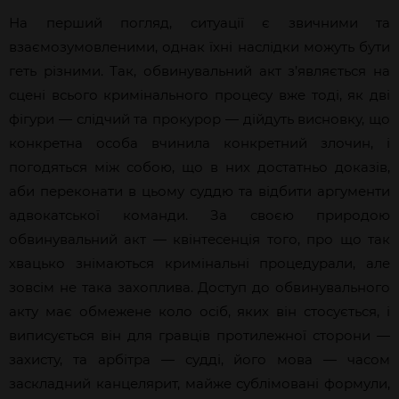
На перший погляд, ситуації є звичними та
взаємозумовленими, однак їхні наслідки можуть бути
геть різними. Так, обвинувальний акт з’являється на
сцені всього кримінального процесу вже тоді, як дві
фігури — слідчий та прокурор — дійдуть висновку, що
конкретна особа вчинила конкретний злочин, і
погодяться між собою, що в них достатньо доказів,
аби переконати в цьому суддю та відбити аргументи
адвокатської команди. За своєю природою
обвинувальний акт — квінтесенція того, про що так
хвацько знімаються кримінальні процедурали, але
зовсім не така захоплива. Доступ до обвинувального
акту має обмежене коло осіб, яких він стосується, і
виписується він для гравців протилежної сторони —
захисту, та арбітра — судді, його мова — часом
заскладний канцелярит, майже сублімовані формули,