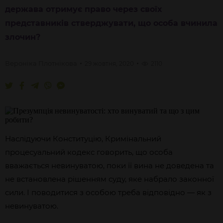
держава отримує право через своїх
представників стверджувати, що особа вчинила
злочин?
Вероніка
Плотнікова
29 жовтня, 2020
2110
Наслідуючи Конституцію, Кримінальний
процесуальний кодекс говорить, що особа
вважається невинуватою, поки її вина не доведена та
не встановлена рішенням суду, яке набрало законної
сили. І поводитися з особою треба відповідно — як з
невинуватою.