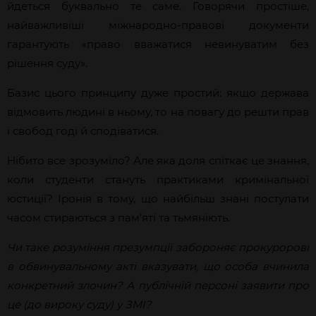
йдеться буквально те саме. Говорячи простіше,
найважливіші міжнародно-правові документи
гарантують «право вважатися невинуватим без
рішення суду».
Базис цього принципу дуже простий: якщо держава
відмовить людині в ньому, то на повагу до решти прав
і свобод годі й сподіватися.
Нібито все зрозуміло? Але яка доля спіткає це знання,
коли студенти стануть практиками кримінальної
юстиції? Іронія в тому, що найбільш знані постулати
часом стираються з пам’яті та тьмяніють.
Чи таке розуміння презумпції забороняє прокуророві
в обвинувальному акті вказувати, що особа вчинила
конкретний злочин? А публічній персоні заявити про
це (до вироку суду) у ЗМІ?