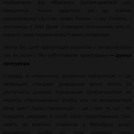
позбавлена від обов’язку дотримуватися цієї
презумпції. Часом здається, що це майже
шекспірівське «Хоч як назви Ромео — він Ромео», і
злочинець є вже Дуже Очевидно Злочинний, але ні,
гарантії прав людини влаштовано складніше.
«Хотів би, щоб презумпцію розуміли і застосовували
так, як вона є, без суб’єктивних трактувань»,
—
думка
прокурора.
Справді, в класичному розумінні презумпція — це
найвищий стандарт доведення вини, якість та
достатність доказів, тлумачення суперечностей на
користь обвинуваченої особи, але чи вичерпується
вона цим? Зараз презумпція — це і про те, що і як
говорить держава в особі своїх представників (так,
навіть на власних сторінках у Фейсбуці) щодо
винуватості особи до того моменту, поки