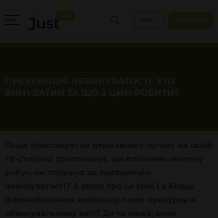
ТЕГИ
ПІДТРИМАТИ
ПРЕЗУМПЦІЯ НЕВИНУВАТОСТІ: ХТО
ВИНУВАТИЙ ТА ЩО З ЦИМ РОБИТИ?
Якщо прессекретар державного органу на своїй
FB-сторінці проголошує, що впіймано «велику
рибу», чи порушує це презумпцію
невинуватості? А якщо про це (хай і в більш
формалізованих висловах) пише прокурор в
обвинувальному акті? Де та межа, коли