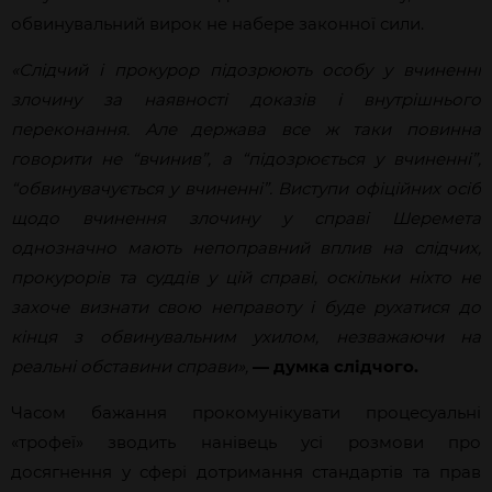
обвинувальний вирок не набере законної сили.
«Слідчий і прокурор підозрюють особу у вчиненні
злочину за наявності доказів і внутрішнього
переконання. Але держава все ж таки повинна
говорити не “вчинив”, а “підозрюється у вчиненні”,
“обвинувачується у вчиненні”. Виступи офіційних осіб
щодо вчинення злочину у справі Шеремета
однозначно мають непоправний вплив на слідчих,
прокурорів та суддів у цій справі, оскільки ніхто не
захоче визнати свою неправоту і буде рухатися до
кінця з обвинувальним ухилом, незважаючи на
реальні обставини справи»,
— думка слідчого.
Часом бажання прокомунікувати процесуальні
«трофеї» зводить нанівець усі розмови про
досягнення у сфері дотримання стандартів та прав