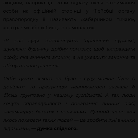
людини, наприклад, коли одразу після затримання
особи на офіційній сторінці у Фейсбці органу
правопорядку її називають «хабарником тижня»,
«шахраєм» або «вбивцею немовляти».
«У нас суди застосовують “правовий пуризм”,
шукаючи будь-яку дрібну помилку, щоб виправдати
особу, яка вчинила злочин, а не ухвалити законне та
обґрунтоване рішення.
Якби цього всього не було і суду можна було б
довіряти, то презумпція невинуватості звучала б
більш ґрунтовно у нашому суспільстві. А так люди
хочуть справедливості і покарання винних осіб,
насамперед багатих і впливових. Єдиний шанс хоч
якось покарати таких людей — це зробити їхні вчинки
відомими»,
—
думка слідчого.