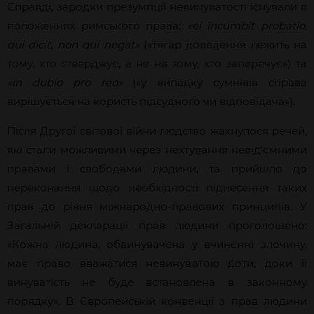
Справді, зародки презумпції невинуватості існували в
положеннях римського права:
«ei incumbit probatio,
qui dicit, non qui negat»
(«тягар доведення лежить на
тому, хто стверджує, а не на тому, хто заперечує») та
«іn dubio pro reo»
(«у випадку сумнівів справа
вирішується на користь підсудного чи відповідача»).
Після Другої світової війни людство жахнулося речей,
які стали можливими через нехтування невід’ємними
правами і свободами людини, та прийшло до
переконання щодо необхідності піднесення таких
прав до рівня міжнародно-правових принципів. У
Загальній декларації прав людини проголошено:
«Кожна людина, обвинувачена у вчиненні злочину,
має право вважатися невинуватою доти, доки її
винуватість не буде встановлена в законному
порядку». В Європейській конвенції з прав людини