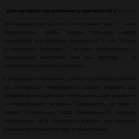
Цей матеріал підготовлено у партнерстві з
Куншт
«В американському кіно є особливий троп — коли
герою/героїні треба видати промову перед
аудиторією, яка зазвичай починається зі слів: “Згідно
зі словником Вебстера…” Так само відбувається і з
юридичними поняттями, але наш Вебстер — то
посилання на римських юристів».
В українських правничих школах на початку розмови
про презумпцію невинуватості одразу згадають, що
презумпція походить від латинського слова
praesumo
— «передбачаю», «вгадую». Продовжать, що вона є
однією із загальних засад кримінального процесу.
Насамкінець ще й прикрасять згадкою про декілька
рішень Європейського суду з прав людини.