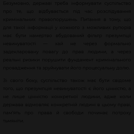
Безумовно, державі треба інформувати суспільство
про те, що відбувається під час розслідування
кримінальних правопорушень. Питання в тому, що
для такої інформації у кожного з можливих рупорів
має бути намертво вбудований фільтр презумпції
невинуватості — хай не через формально
задекларовану повагу до прав людини, а через
реальні ризики порушити фундамент кримінального
провадження та зруйнувати його процесуальну долю.
Зі свого боку, суспільство також має бути свідоме
того, що презумпція невинуватості є його цінністю, а
не лише цінністю конкретної людини, адже коли
держава відмовляє конкретній людині в цьому праві,
пам’ять про права й свободи починає потроху
тьмяніти.