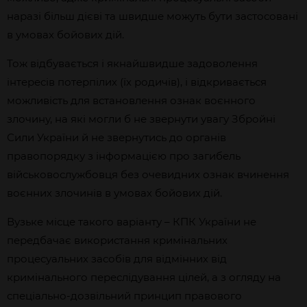
наразі більш дієві та швидше можуть бути застосовані
в умовах бойових дій.
Тож відбувається і якнайшвидше задоволення
інтересів потерпілих (їх родичів), і відкривається
можливість для встановлення ознак воєнного
злочину, на які могли б не звернути увагу Збройні
Сили України й не звернутись до органів
правопорядку з інформацією про загибель
військовослужбовця без очевидних ознак вчинення
воєнних злочинів в умовах бойових дій.
Вузьке місце такого варіанту – КПК України не
передбачає використання кримінальних
процесуальних засобів для відмінних від
кримінального переслідування цілей, а з огляду на
спеціально-дозвільний принцип правового