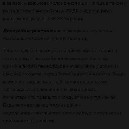
є звʼязок у військовополонених тощо, – лише в такому
разі відомості вносяться до ЄРДР з відповідною
кваліфікацією за ст. 438 КК України.
Дискусійне рішення:
кваліфікація як
незаконне
позбавлення волі
(ст. 146 КК України).
Така кваліфікація видається дискусійною з позиції
того, що імунітет комбатанта захищає його від
кримінального переслідування за участь у воєнних
діях, які, зокрема, передбачають взяття в полон. Якщо
ж умови поводження з військовополоненими
відповідають положенням міжнародного
гуманітарного права, то складу злочину тут немає.
Будь-яка кваліфікація таких дій як
«загальнокримінального» злочину буде порушувати
цей імунітет (привілей).