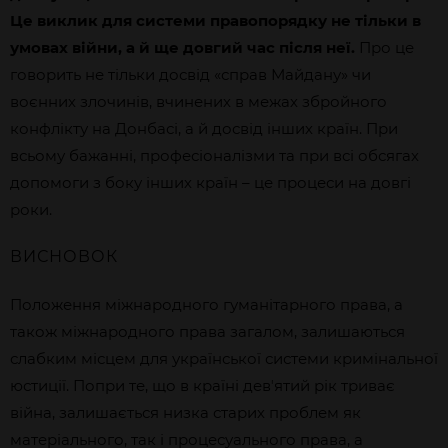
Це виклик для системи правопорядку не тільки в
умовах війни, а й ще довгий час після неї.
Про це
говорить не тільки досвід «справ Майдану» чи
воєнних злочинів, вчинених в межах збройного
конфлікту на Донбасі, а й досвід інших країн. При
всьому бажанні, професіоналізми та при всі обсягах
допомоги з боку інших країн – це процеси на довгі
роки.
ВИСНОВОК
Положення міжнародного гуманітарного права, а
також міжнародного права загалом, залишаються
слабким місцем для української системи кримінальної
юстиції. Попри те, що в країні девʼятий рік триває
війна, залишається низка старих проблем як
матеріального, так і процесуального права, а