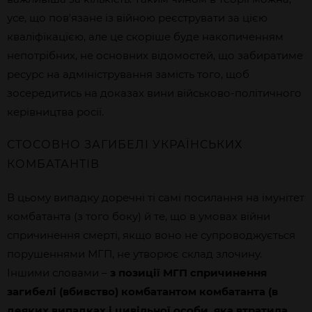
усе, що повʼязане із війною реєструвати за цією
кваліфікацією, але це скоріше буде накопиченням
непотрібних, не основних відомостей, що забиратиме
ресурс на адміністрування замість того, щоб
зосередитись на доказах вини військово-політичного
керівництва росії.
СТОСОВНО ЗАГИБЕЛІ УКРАЇНСЬКИХ
КОМБАТАНТІВ
В цьому випадку доречні ті самі посилання на імунітет
комбатанта (з того боку) й те, що в умовах війни
спричинення смерті, якщо воно не супроводжується
порушеннями МГП, не утворює склад злочину.
Іншими словами –
з позиції МГП спричинення
загибелі (вбивство) комбатантом комбатанта (в
деяких випадках і цивільної особи, яка втратила