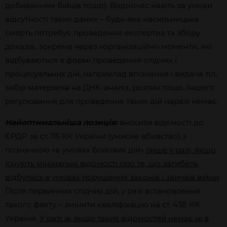
добиванням бійців тощо). Водночас навіть за умови
відсутності таких даних – будь-яка насильницька
смерть потребує проведення експертиз та збору
доказів, зокрема через «організаційні» моменти, які
відбуваються в формі проведення слідчих і
процесуальних дій, наприклад впізнання і видача тіл,
забір матеріалів на ДНК-аналіз, розтин тощо. Іншого
регулювання для проведення таких дій наразі немає.
Найоптимальніша позиція:
вносити відомості до
ЄРДР за ст. 115 КК України (умисне вбивство) з
позначкою «в умовах бойових дій»
лише у разі, якщо
існують мінімальні відомості про те, що загибель
відбулась в умовах порушення законів і звичаїв війни
.
Після первинних слідчих дій, у разі встановлення
такого факту – змінити кваліфікацію на ст. 438 КК
України.
У разі ж, якщо таких відомостей немає ні в