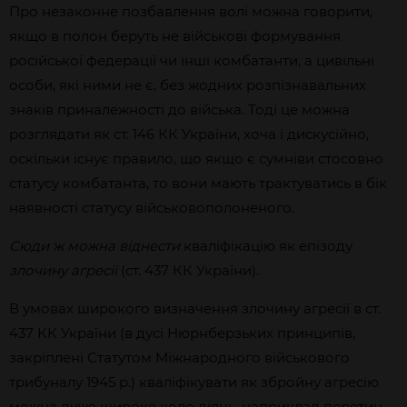
Про незаконне позбавлення волі можна говорити,
якщо в полон беруть не військові формування
російської федерації чи інші комбатанти, а цивільні
особи, які ними не є, без жодних розпізнавальних
знаків приналежності до війська. Тоді це можна
розглядати як ст. 146 КК України, хоча і дискусійно,
оскільки існує правило, що якщо є сумніви стосовно
статусу комбатанта, то вони мають трактуватись в бік
наявності статусу військовополоненого.
Сюди ж можна віднести
кваліфікацію як епізоду
злочину агресії
(ст. 437 КК України).
В умовах широкого визначення злочину агресії в ст.
437 КК України (в дусі Нюрнберзьких принципів,
закріплені Статутом Міжнародного військового
трибуналу 1945 р.) кваліфікувати як збройну агресію
можна дуже широке коло діянь, наприклад перетин