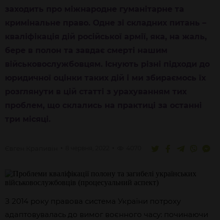
заходить про міжнародне гуманітарне та
кримінальне право. Одне зі складних питань –
кваліфікація дій російської армії, яка, на жаль,
бере в полон та завдає смерті нашим
військовослужбовцям. Існують різні підходи до
юридичної оцінки таких дій і ми збираємось їх
розглянути в цій статті з урахуванням тих
проблем, що склались на практиці за останні
три місяці.
Євген
Крапивін
8 червня, 2022
4070
З 2014 року правова система України потроху
адаптовувалась до вимог воєнного часу: починаючи