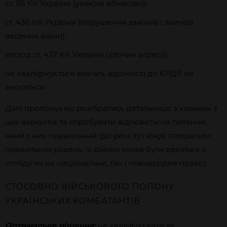
ст. 115 КК України (умисне вбивство);
ст. 438 КК України (порушення законів і звичаїв
ведення війни);
епізод ст. 437 КК України (злочин агресії);
не кваліфікується взагалі, відомості до ЄРДР не
вносяться.
Далі пропонуємо розібратись детальніше з кожним з
цих варіантів та спробувати відповісти на питання,
який з них правильний (до речі, тут існує плюралізм
правильних рішень, їх дійсно може бути декілька з
огляду як на національне, так і міжнародне право).
СТОСОВНО ВІЙСЬКОВОГО ПОЛОНУ
УКРАЇНСЬКИХ КОМБАТАНТІВ
Оптимальне рішення:
не кваліфікувати як