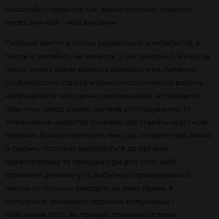
масштаби і характер цієї війни постійно ставлять
перед неї нові і нові виклики.
Питання взяття в полон українських комбатантів, а
також їх загибелі, не виняток з цієї тенденції. Якщо за
перші місяці війни вдалось відповісти на питання
особливостей статусу військовополоненого ворога,
напрацювати методичні рекомендації, встановити
практику серед різних органів розслідування, то
інтенсивний характер бойових дій ставить нові і нові
питання. Вони посилюють тим, що потерпілі від війни,
їх родичі, постійно звертаються до органів
правопорядку та прокуратури для того, щоб
отримати допомогу та добитись справедливості.
Інколи ці питання виходять за межі права, а
стосуються звичайної людської комунікації і
пояснення того, як працює правова система.