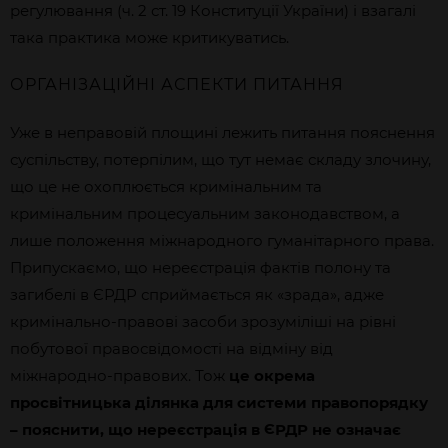
регулювання (ч. 2 ст. 19 Конституції України) і взагалі
така практика може критикуватись.
ОРГАНІЗАЦІЙНІ АСПЕКТИ ПИТАННЯ
Уже в неправовій площині лежить питання пояснення
суспільству, потерпілим, що тут немає складу злочину,
що це не охоплюється кримінальним та
кримінальним процесуальним законодавством, а
лише положення міжнародного гуманітарного права.
Припускаємо, що нереєстрація фактів полону та
загибелі в ЄРДР сприймається як «зрада», адже
кримінально-правові засоби зрозуміліші на рівні
побутової правосвідомості на відміну від
міжнародно-правових. Тож
це окрема
просвітницька ділянка для системи правопорядку
– пояснити, що нереєстрація в ЄРДР не означає