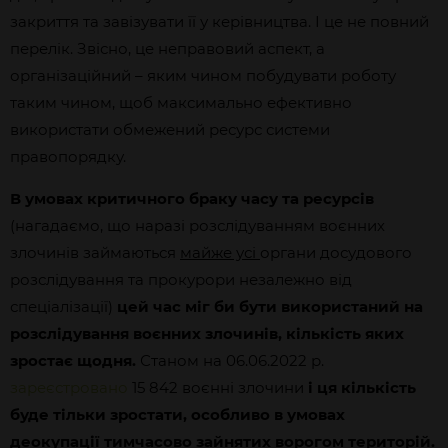
закриття та завізувати її у керівництва. І це не повний
перелік. Звісно, це неправовий аспект, а
організаційний – яким чином побудувати роботу
таким чином, щоб максимально ефективно
використати обмежений ресурс системи
правопорядку.
В умовах критичного браку часу та ресурсів
(нагадаємо, що наразі розслідуванням воєнних
злочинів займаються
майже усі
органи досудового
розслідування та прокурори незалежно від
спеціалізації)
цей час міг би бути використаний на
розслідування воєнних злочинів, кількість яких
зростає щодня.
Станом на 06.06.2022 р.
зареєстровано
15 842 воєнні злочини
і ця кількість
буде тільки зростати, особливо в умовах
деокупації тимчасово зайнятих ворогом територій.