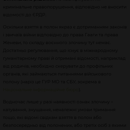
кримінальне правопорушення, відповідно не вносити
відомості до ЄРДР.
Оскільки взяття в полон якраз є дотриманням законів
і звичаїв війни відповідно до права Гааги та права
Женеви, то складу воєнного злочину тут немає.
Достатньо регулювання, що існує в міжнародному
гуманітарному праві й отримані відомості, наприклад
від родичів, необхідно скерувати до профільних
органів, які займаються питаннями військового
полону (наріз це ГУР МО та СБУ, зокрема в
Національне інформаційне бюро
).
Водночас лише у разі наявності ознак злочину –
катування, знущання, неналежні умови тримання
тощо, які відомі свідкам взяття в полон або
безпосередньо від полонених, або третіх осіб з якими