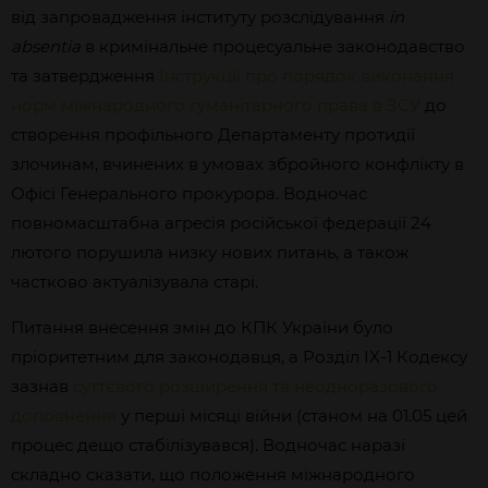
від запровадження інституту розслідування
in
absentia
в кримінальне процесуальне законодавство
та затвердження
Інструкції про порядок виконання
норм міжнародного гуманітарного права в ЗСУ
до
створення профільного Департаменту протидії
злочинам, вчинених в умовах збройного конфлікту в
Офісі Генерального прокурора. Водночас
повномасштабна агресія російської федерації 24
лютого порушила низку нових питань, а також
частково актуалізувала старі.
Питання внесення змін до КПК України було
пріоритетним для законодавця, а Розділ ІХ-1 Кодексу
зазнав
суттєвого розширення та неодноразового
доповнення
у перші місяці війни (станом на 01.05 цей
процес дещо стабілізувався). Водночас наразі
складно сказати, що положення міжнародного