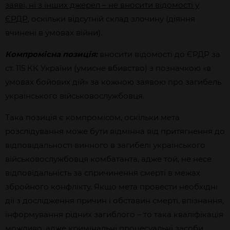
заяві, ні з інших джерел – не вносити відомості у
ЄРДР
, оскільки відсутній склад злочину (діяння
вчинені в умовах війни).
Компромісна позиція:
вносити відомості до ЄРДР за
ст. 115 КК України (умисне вбивство) з позначкою «в
умовах бойових дій» за кожною заявою про загибель
українського військовослужбовця.
Така позиція є компромісом, оскільки мета
розслідування може бути відмінна від притягнення до
відповідальності винного в загибелі українського
військовослужбовця комбатанта, адже той, не несе
відповідальність за спричинення смерті в межах
збройного конфлікту. Якщо мета провести необхідні
дії з дослідження причин і обставин смерті, впізнання,
інформування рідних загиблого – то така кваліфікація
можливо, адже кримінальні процесуальні засоби