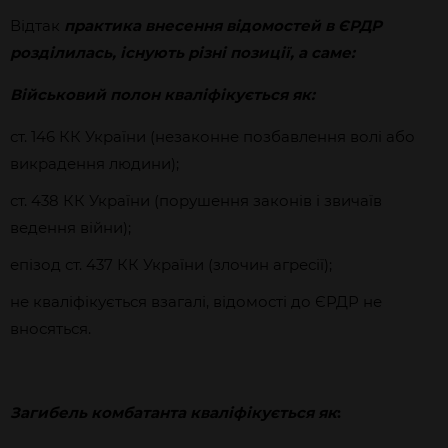
Відтак
практика внесення відомостей в ЄРДР
розділилась, існують різні позиції, а саме:
Військовий полон кваліфікується як:
ст. 146 КК України (незаконне позбавлення волі або
викрадення людини);
ст. 438 КК України (порушення законів і звичаїв
ведення війни);
епізод ст. 437 КК України (злочин агресії);
не кваліфікується взагалі, відомості до ЄРДР не
вносяться.
Загибель комбатанта кваліфікується як
: