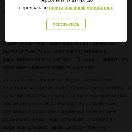
перcональних даних, що
Розрахунок робиться на те, що згодом може надійти
передбачено
політикою конфіденційності
інформація, які свідчитиме про загибель, що
супроводжувалась порушенням законів і звичаїв
ПОГОДЖУЮСЬ
війни, тож кожен факт підлягає ретельному обліку та
дослідженню кримінально-правовими засобами.
Надалі, якщо така інформація не надійде або не
підтвердиться, то кримінальне провадження
закривається за п. 1 ч. 1 ст. 284 КПК України (відсутність
події кримінального правопорушення).
Така практика склалась внаслідок надходження
численних заяв родичів та інших осіб щодо загибелі, в
який викладається вимога дослідити кримінальними
процесуальними засобами обставини смерті: це
повʼязано із можливими фактами вчинених саме
воєнних злочинів (наявності касетних снарядів,
поранень куль із зміненим центром тяжіння,