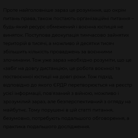
Проте найголовніше зараз це розуміння, що окрім
питань права, також постають організаційні питання –
будь-який ресурс обмежений і воєнна юстиція не
виняток. Поступова деокупація тимчасово зайнятих
територій в тисячі, а можливо й десятки тисяч
збільшить кількість проваджень за воєнними
злочинами. Тож уже зараз необхідно розуміти, що це
«забіг на довгу дистанцію», це робота воєнної та
поствоєнної юстиції на довгі роки. Тож підхід,
відповідно до якого ЄРДР перетворюється на реєстр
усієї інформації, повʼязаний з війною, можливо і
зрозумілий зараз, але безперспективний з огляду на
майбутнє. Тому порушені в цій статті питання,
безумовно, потребують подальшого обговорення, а
практика подальшого дослідження.