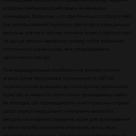
кордону військовослужбовцем за наказом
командира. Водночас у ст. 8bis Римського статуту МКС
(не ратифікований Україною, проте його юрисдикція
визнана, але не в частині злочину агресії) йдеться про
те, що це злочин керівного складу, тобто військово-
політичного керівництва, яке уповноважене
здійснювати такі дії.
Тож індивідуальний комбатант не вчиняє злочин
агресії (хоча текстуальне тлумачення ст. 437 КК
України інколи доводить до такої думки українських
юристів), а наявність тисяч таких проваджень, навіть
як епізодів, що підтверджують «магістральну» справу
щодо агресії недоцільне з міркувань великого
ресурсу на їх адміністрування, адже для доказування
агресії потрібні конкретні елементи, якість яких
важливіша за кількість. Таким чином в теорії можна,