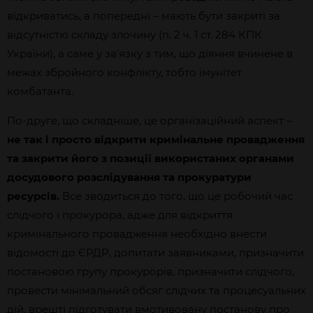
відкриватись, а попередні – мають бути закриті за
відсутністю складу злочину (п. 2 ч. 1 ст. 284 КПК
України), а саме у звʼязку з тим, що діяння вчинене в
межах збройного конфлікту, тобто імунітет
комбатанта.
По-друге, що складніше, це організаційний аспект –
не так і просто відкрити кримінальне провадження
та закрити його з позиції використаних органами
досудового розслідування та прокуратури
ресурсів.
Все зводиться до того, що це робочий час
слідчого і прокурора, адже для відкриття
кримінального провадження необхідно внести
відомості до ЄРДР, допитати заявниками, призначити
постановою групу прокурорів, призначити слідчого,
провести мінімальний обсяг слідчих та процесуальних
дій, врешті підготувати вмотивовану постанову про