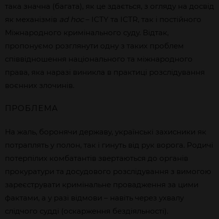
така значна (багата), як це здається, з огляду на досвід
як механізмів
ad hoc
– ICTY та ICTR, так і постійного
Міжнародного кримінального суду. Відтак,
пропонуємо розглянути одну з таких проблем
співвідношення національного та міжнародного
права, яка наразі виникла в практиці розслідування
воєнних злочинів.
ПРОБЛЕМА
На жаль, боронячи державу, українські захисники як
потраплять у полон, так і гинуть від рук ворога. Родичі
потерпілих комбатантів звертаються до органів
прокуратури та досудового розслідування з вимогою
зареєструвати кримінальне провадження за цими
фактами, а у разі відмови – навіть через ухвалу
слідчого судді (оскарження бездіяльності).