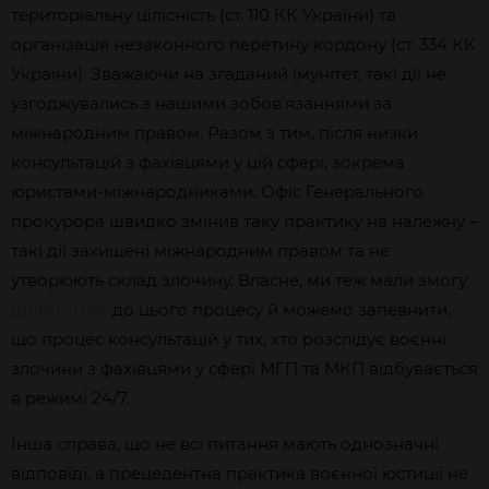
територіальну цілісність (ст. 110 КК України) та
організація незаконного перетину кордону (ст. 334 КК
України). Зважаючи на згаданий імунітет, такі дії не
узгоджувались з нашими зобовʼязаннями за
міжнародним правом. Разом з тим, після низки
консультацій з фахівцями у цій сфері, зокрема
юристами-міжнародниками, Офіс Генерального
прокурора швидко змінив таку практику на належну –
такі дії захищені міжнародним правом та не
утворюють склад злочину. Власне, ми теж мали змогу
долучитись
до цього процесу й можемо запевнити,
що процес консультацій у тих, хто розслідує воєнні
злочини з фахівцями у сфері МГП та МКП відбувається
в режимі 24/7.
Інша справа, що не всі питання мають однозначні
відповіді, а прецедентна практика воєнної юстиції не