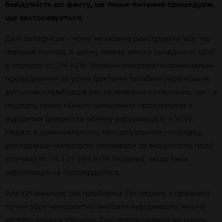
байдужість до факту, це лише питання процедури,
що застосовується.
Далі складніше – чому не можна реєструвати все. На
перший погляд, в цьому немає нічого складного, щоб
в порядку ст. 214 КПК України відкривати кримінальні
провадження за усіма фактами загибелі українських
військовослужбовців (як за заявами потерпілих, так і в
порядку самостійного виявлення прокурором з
відкритих джерел та обміну інформацією з ЗСУ).
Надалі в кримінальному процесуальному порядку,
дослідивши матеріали, закривати за відсутністю події
злочину (п. 1 ч. 1 ст. 284 КПК України), якщо така
інформація не підтвердилась.
Але тут виникає дві проблеми. По-перше, з правової
точки зору некоректно вносити інформацію, яка не
містить ознаки злочину. Такі провадження не мають