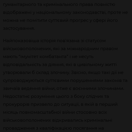
гуманітарного та кримінального права повністю
відображені у національному законодавстві, проте не
можна не помітити суттєвий прогрес у сфері його
застосування.
Найпоказовіша історія повʼязана зі статусом
військовополонених, які за міжнародним правом
мають “імунітет комбатанта” і не несуть
відповідальність за діяння, які в цивільному житті
утворювали б склад злочину. Звісно, якщо такі дії не
супроводжуються суттєвими порушеннями законів та
звичаїв ведення війни, отже є воєнними злочинами.
Недостатнє розуміння цього з боку слідчих та
прокурорів призвело до ситуації, в якій в перший
місяць повномасштабної війни стосовно всіх
військовополонених відкривались кримінальні
провадження з кваліфікацією посягання на