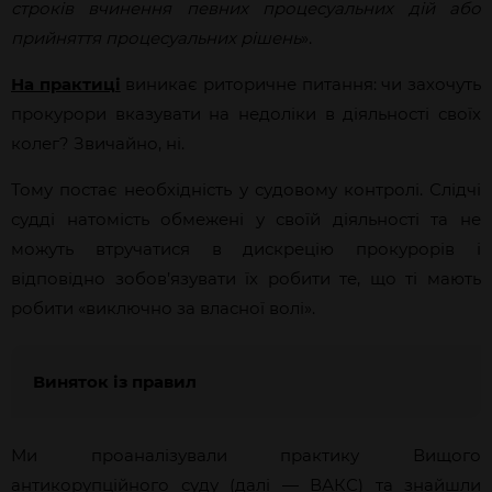
строків вчинення певних процесуальних дій або
прийняття процесуальних рішень
».
На практиці
виникає риторичне питання: чи захочуть
прокурори вказувати на недоліки в діяльності своїх
колег? Звичайно, ні.
Тому постає необхідність у судовому контролі. Слідчі
судді натомість обмежені у своїй діяльності та не
можуть втручатися в дискрецію прокурорів і
відповідно зобов’язувати їх робити те, що ті мають
робити «виключно за власної волі».
Виняток із правил
Ми проаналізували практику Вищого
антикорупційного суду (далі — ВАКС) та знайшли