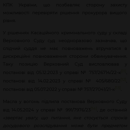
КПК України, що позбавляє сторону захисту
можливості перевіряти рішення прокурора вищого
рівня.
У рішеннях Касаційного кримінального суду у складі
Верховного Суду суд неодноразово зазначав, що
слідчий суддя не має повноважень втручатися в
дискреційні повноваження сторони обвинувачення.
Таку позицію Верховний Суд висловлював у
[11]
постанові від 05.12.2023 у справі № 757/26714/22-к
,
[12]
постанові від 14.02.2023 у справі № 405/680/22
,
[13]
постанові від 05.07.2022 у справі № 757/27041/21-к
.
Масла у вогонь підлила постанова Верховного Суду
[14]
від 14.05.2024 у справі № 991/7976/23
, де останній
«звертає увагу, що питання, яке стосується строків
досудового розслідування може бути предметом