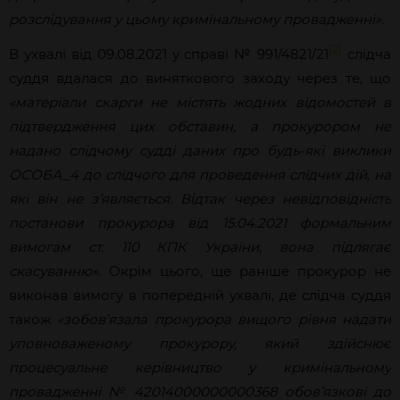
розслідування у цьому кримінальному провадженні».
[2]
В ухвалі від 09.08.2021 у справі № 991/4821/21
слідча
суддя вдалася до виняткового заходу через те, що
«матеріали скарги не містять жодних відомостей в
підтвердження цих обставин, а прокурором не
надано слідчому судді даних про будь-які виклики
ОСОБА_4 до слідчого для проведення слідчих дій, на
які він не з’являється. Відтак через невідповідність
постанови прокурора від 15.04.2021 формальним
вимогам ст. 110 КПК України, вона підлягає
скасуванню».
Окрім цього, ще раніше прокурор не
виконав вимогу в попередній ухвалі, де слідча суддя
також
«зобов’язала прокурора вищого рівня надати
уповноваженому прокурору, який здійснює
процесуальне керівництво у кримінальному
провадженні № 42014000000000368 обов’язкові до