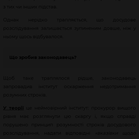
з тих чи інших підстав.
Однак нерідко трапляється, що досудове
розслідування залишається зупиненим довше, ніж у
ньому щось відбувалося.
Що зробив законодавець?
Щоб таке траплялося рідше, законодавець
запровадив інститут оскарження недотримання
розумних строків.
У теорії
це неймовірний інститут: прокурор вищого
рівня має розглянути цю скаргу і, якщо справді
порушено принцип розумності строків досудового
розслідування, надати відповідні
«вказівки щодо