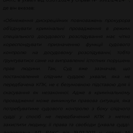
де він вказав:
«Обмеження дискреційних повноважень прокурора
об’єднувати кримінальні провадження в режимі
спеціального досудового розслідування має чітко
кореспондувати призначенню функції судового
контролю на досудовому розслідуванні, тобто
ґрунтуватися саме на виправленні істотних порушень
прав людини. Так, Суд вже зазначав, що
постановлення слідчим суддею ухвали, яка не
передбачена КПК, не є безумовною підставою для її
скасування як незаконної. Адже в кримінальному
провадженні може виникнути правова ситуація, яка
потребуватиме судового контролю з боку слідчого
судді у спосіб не передбачений КПК з метою
захистити людину, її права та свободи (ухвала судді-
доповідача АП ВАКС від 19.02.2021 у справі №