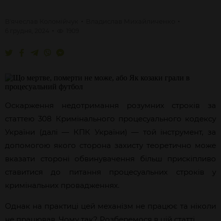
Вʼячеслав
Коломійчук
Владислав
Михайличенко
6 грудня, 2024
1909
Оскарження недотримання розумних строків за
статтею 308 Кримінального процесуального кодексу
України (далі — КПК України) — той інструмент, за
допомогою якого сторона захисту теоретично може
вказати стороні обвинувачення більш прискіпливо
ставитися до питання процесуальних строків у
кримінальних провадженнях.
Однак на практиці цей механізм не працює та ніколи
не працював. Чому так? Розберемося в цій статті.