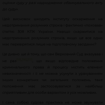
оцінки суду у разі надходження обвинувального акту
до суду».
Цей висновок шкодить інституту оскарження на
недотримання розумних строків і фактично «поховав»
статтю 308 КПК України. Навіщо скаржитися на
недотримання розумних строків, якщо це все одно
має перевірятися лише на підготовчому засіданні?
Це дивно ще й тому, що сам Верховний Суд вказував і
[15]
,
[16]
,
[17]
не раз
, що якщо відповідне положення
кримінального права й процесу містить елемент
невизначеності і її не можна усунути з урахуванням
інших конкретних чи загальних положень, таке
положення має застосовуватися за найбільш
сприятливим для особи варіантом з усіх можливих.
І сама собою судова практика не може звужувати