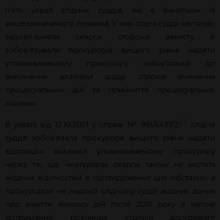
п’ять ухвал слідчих суддів, які є винятком із
вищезазначеного правила. У них слідчі судді частково
задовольняли скарги сторони захисту й
зобов’язували прокурорів вищого рівня надати
уповноваженому прокурору
«обов’язкові до
виконання вказівки щодо строків вчинення
процесуальних дій та прийняття процесуальних
рішень
».
[1]
В ухвалі від 12.10.2021 у справі № 991/6437/21
слідча
суддя зобов’язала прокурора вищого рівня надати
відповідні вказівки уповноваженому прокурору
через те, що
«матеріали скарги також не містять
жодних відомостей в підтвердження цих обставин, а
прокурором не надано слідчому судді жодних даних
про вжиття якихось дій після 2015 року з метою
дотримання розумних строків досудового