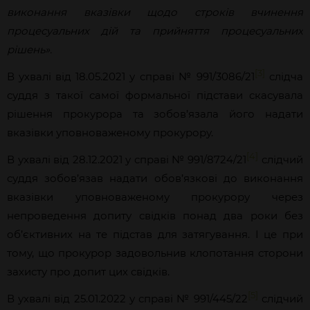
виконання вказівки щодо строків вчинення
процесуальних дій та прийняття процесуальних
рішень».
[3]
В ухвалі від 18.05.2021 у справі № 991/3086/21
слідча
суддя з такої самої формальної підстави скасувала
рішення прокурора та зобов’язала його надати
вказівки уповноваженому прокурору.
[4]
В ухвалі від 28.12.2021 у справі № 991/8724/21
слідчий
суддя зобов’язав надати обов’язкові до виконання
вказівки уповноваженому прокурору через
непроведення допиту свідків понад два роки без
об’єктивних на те підстав для затягування. І це при
тому, що прокурор задовольнив клопотання сторони
захисту про допит цих свідків.
[5]
В ухвалі від 25.01.2022 у справі № 991/445/22
слідчий