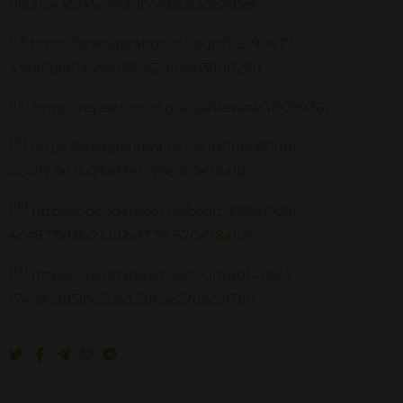
0650243c945c146fdf72d5b63de2d5ef
[13]
https://opendatabot.ua/court/105190837-
a3a46fa80a5de896452ffa14b380029b
[14]
https://reyestr.court.gov.ua/Review/119099761
[15]
https://opendatabot.ua/court/108960086-
4c4877a13fa21dd2ef779c570e78a1b6
[16]
https://opendatabot.ua/court/108960086-
4c4877a13fa21dd2ef779c570e78a1b6
[17]
https://opendatabot.ua/court/80147824-
f74595dd51bc3b6d22f65e2286ce1780