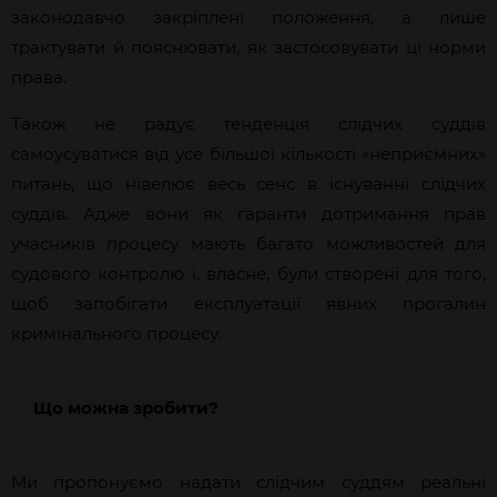
законодавчо закріплені положення, а лише
трактувати й пояснювати, як застосовувати ці норми
права.
Також не радує тенденція слідчих суддів
самоусуватися від усе більшої кількості «неприємних»
питань, що нівелює весь сенс в існуванні слідчих
суддів. Адже вони як гаранти дотримання прав
учасників процесу мають багато можливостей для
судового контролю і, власне, були створені для того,
щоб запобігати експлуатації явних прогалин
кримінального процесу.
Що можна зробити?
Ми пропонуємо надати слідчим суддям реальні