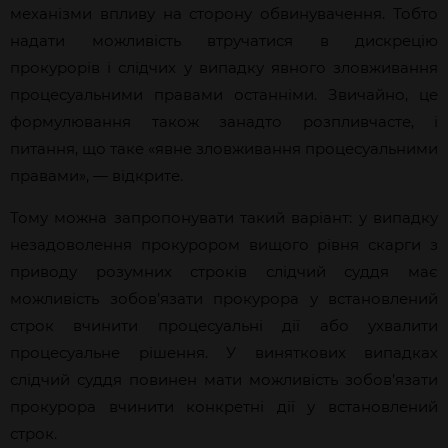
механізми впливу на сторону обвинувачення. Тобто
надати можливість втручатися в дискрецію
прокурорів і слідчих у випадку явного зловживання
процесуальними правами останніми. Звичайно, це
формулювання також занадто розпливчасте, і
питання, що таке «явне зловживання процесуальними
правами», — відкрите.
Тому можна запропонувати такий варіант: у випадку
незадоволення прокурором вищого рівня скарги з
приводу розумних строків слідчий суддя має
можливість зобов’язати прокурора у встановлений
строк вчинити процесуальні дії або ухвалити
процесуальне рішення. У виняткових випадках
слідчий суддя повинен мати можливість зобов’язати
прокурора вчинити конкретні дії у встановлений
строк.