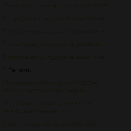
[4]
https://reyestr.court.gov.ua/Review/102364975
[5]
https://reyestr.court.gov.ua/Review/102765582
[6]
https://reyestr.court.gov.ua/Review/120309730
[7]
https://reyestr.court.gov.ua/Review/108156817
[8]
https://reyestr.court.gov.ua/Review/104417618
[9]
Там само.
[10]
https://opendatabot.ua/court/108250948-
6967bbcd0415f63e5ce978fc0d9d0a3b
[11]
https://opendatabot.ua/court/115617715-
215993fea5dd2f63681f58f71f2afcf1
[12]
https://opendatabot.ua/court/109075175-