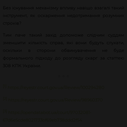
Без існування механізму впливу навіщо взагалі такий
інструмент, як оскарження недотримання розумних
строків?
Тим паче такий захід допоможе слідчим суддям
зменшити кількість справ, які вони будуть слухати,
оскільки в сторони обвинувачення не буде
формального підходу до розгляду скарг за статтею
308 КПК України.
[1]
https://reyestr.court.gov.ua/Review/100294280
[2]
https://reyestr.court.gov.ua/Review/98960370
[3]
https://opendatabot.ua/court/97032081-
67d6e5cde8021733bf69eb738ddd2f54