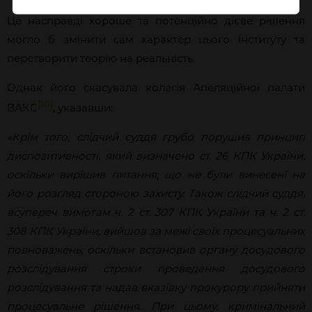
Це насправді хороше та потенційно дієве рішення
могло б змінити сам характер цього інституту та
перетворити теорію на реальність.
Однак його скасувала колегія Апеляційної палати
[10]
ВАКС
, указавши:
«Крім того, слідчий суддя грубо порушив принцип
диспозитивності, який визначено ст. 26 КПК України,
оскільки вирішив питання, що не були винесені на
його розгляд стороною захисту. Також слідчий суддя,
всупереч вимогам ч. 2 ст. 307 КПК України та ч. 2 ст.
308 КПК України, вийшов за межі своїх процесуальних
повноважень, оскільки встановив органу досудового
розслідування строки проведення досудового
розслідування та надав вказівку прокурору прийняти
процесуальне рішення. При цьому, кримінальний