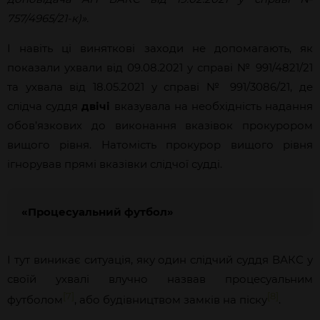
757/4965/21-к)».
І навіть ці виняткові заходи не допомагають, як
показали ухвали від 09.08.2021 у справі № 991/4821/21
та ухвала від 18.05.2021 у справі № 991/3086/21, де
слідча суддя
двічі
вказувала на необхідність надання
обов’язкових до виконання вказівок прокурором
вищого рівня. Натомість прокурор вищого рівня
ігнорував прямі вказівки слідчої судді.
«Процесуальний футбол»
І тут виникає ситуація, яку один слідчий суддя ВАКС у
своїй ухвалі влучно назвав процесуальним
[7]
[8]
футболом
, або будівництвом замків на піску
.