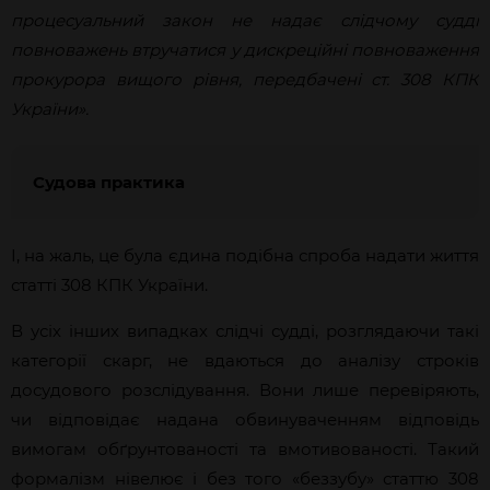
процесуальний закон не надає слідчому судді
повноважень втручатися у дискреційні повноваження
прокурора вищого рівня, передбачені ст. 308 КПК
України».
Судова практика
І, на жаль, це була єдина подібна спроба надати життя
статті 308 КПК України.
В усіх інших випадках слідчі судді, розглядаючи такі
категорії скарг, не вдаються до аналізу строків
досудового розслідування. Вони лише перевіряють,
чи відповідає надана обвинуваченням відповідь
вимогам обґрунтованості та вмотивованості. Такий
формалізм нівелює і без того «беззубу» статтю 308