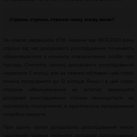
Строки, строки, строки: чому знову вони?
За новою редакцією КПК України від 08.12.2023 року
строки під час досудового розслідування починають
обраховуватися з моменту повідомлення особи про
підозру. Спочатку органу досудового розслідування
надається 2 місяці, але за певних обставин цей строк
можна продовжити до 12 місяців. Якщо і в цей строк
сторона обвинувачення не встигає завершити
досудове розслідування, строки закінчуються, не
підлягають поновленню, а кримінальне провадження
потрібно закрити.
При цьому орган досудового розслідування також
наділений правом зупиняти досудове розслідування