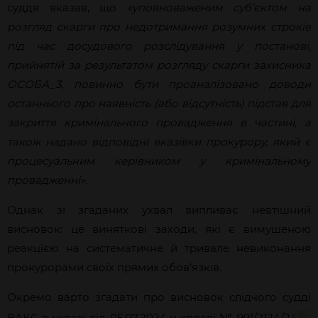
суддя вказав, що
«уповноваженим суб’єктом на
розгляд скарги про недотримання розумних строків
під час досудового розслідування у постанові,
прийнятій за результатом розгляду скарги захисника
ОСОБА_3, повинно бути проаналізовано доводи
останнього про наявність (або відсутність) підстав для
закриття кримінального провадження в частині, а
також надано відповідні вказівки прокурору, який є
процесуальним керівником у кримінальному
провадженні».
Однак зі згаданих ухвал випливає невтішний
висновок: це виняткові заходи, які є вимушеною
реакцією на систематичне й тривале невиконання
прокурорами своїх прямих обов’язків.
Окремо варто згадати про висновок слідчого судді
[6]
ВАКС в ухвалі від 05.07.2024 у справі № 991/2124/24
,