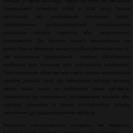
Мендес у своїй доповіді, представленій на засіданні
Генеральної Асамблеї ООН у 2016 році, також
наголосив, що опитування, особливо допит
підозрюваних, супроводжується невіддільними
ризиками погроз, примусу або неналежного
поводження. До причин їхнього виникнення, на
думку Хуана Мендеса, входить хибне уявлення про те,
що неналежне поводження і примус обов’язково
необхідні для зізнання або отримання інформації.
Така тенденція зберігається навіть попри незаперечні
наукові докази того, що примусові методи допиту,
навіть якщо вони не досягають рівня катувань,
призводять до отримання неправдивих зізнань або
судових помилок, а також послаблюють довіру
населення до правоохоронних органів.
Терміном «процесуальне інтерв’ю», як правило,