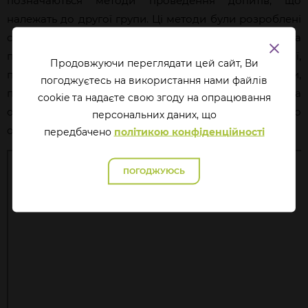
позначаються методи проведення допитів, що
належать до другої групи. Ці методи були розроблені
слідчими разом із психологами, вони побудовані на
принципах ненасильницької комунікації,
Продовжуючи переглядати цей сайт, Ви
передбачають чіткий алгоритм підготовки,
погоджуєтесь на використання нами файлів
проведення та оцінювання допиту й спрямовані на
cookie та надаєте свою згоду на опрацювання
отримання максимально об’єктивної інформації про
перcональних даних, що
обставини події.
передбачено
політикою конфіденційності
ПОГОДЖУЮСЬ