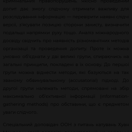
кримінальних правопорушень. Якісно проведений
допит дає змогу слідчому отримати важливу для
розслідування інформацію — перевірити наявні слідчі
версії, з’ясувати позицію сторони захисту, визначити
подальші напрямки руху тощо. Аналіз міжнародного
досвіду свідчить про наявність різноманітних методів
організації та проведення допиту. Проте їх можна
умовно об’єднати у дві великі групи, спираючись на
загальні принципи, покладені в їх основу. До першої
групи можна віднести методи, які базуються на так
званому обвинувальному (accusatorial) підході. До
другої групи належать методи, спрямовані на збір
максимально об’єктивної інформації (information-
gathering methods) про обставини, що є предметом
уваги слідчого.
Спеціальний доповідач ООН з питань катувань Хуан