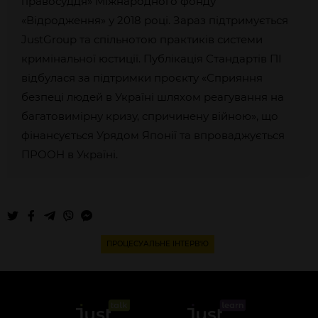
правосуддя» Міжнародного фонду
«Відродження» у 2018 році. Зараз підтримується
JustGroup та спільнотою практиків системи
кримінальної юстиції. Публікація Стандартів ПІ
відбулася за підтримки проєкту «Сприяння
безпеці людей в Україні шляхом реагування на
багатовимірну кризу, спричинену війною», що
фінансується Урядом Японії та впроваджується
ПРООН в Україні.
ПРОЦЕСУАЛЬНЕ ІНТЕРВ'Ю