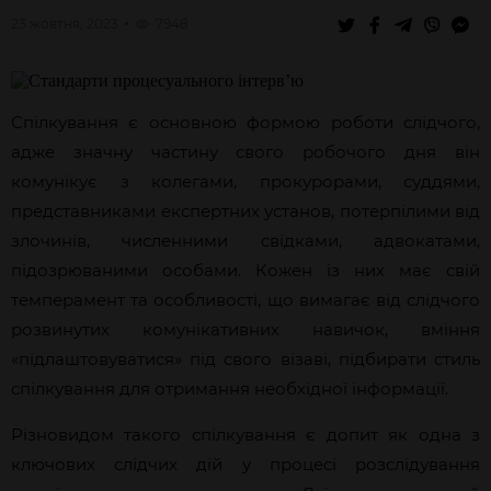
23 жовтня, 2023
7948
Спілкування є основною формою роботи слідчого,
адже значну частину свого робочого дня він
комунікує з колегами, прокурорами, суддями,
представниками експертних установ, потерпілими від
злочинів, численними свідками, адвокатами,
підозрюваними особами. Кожен із них має свій
темперамент та особливості, що вимагає від слідчого
розвинутих комунікативних навичок, вміння
«підлаштовуватися» під свого візаві, підбирати стиль
спілкування для отримання необхідної інформації.
Різновидом такого спілкування є допит як одна з
ключових слідчих дій у процесі розслідування