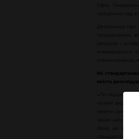
Офісі Генераль
працюємо над зло
Детальніше про С
прокурорами, вп
ресурсів і досв
міжнародного г
члени команди, 
Як стандартизац
якість розсліду
«По-перше, стан
новим видом злоч
маючи орієнтирі
задає нам горизо
боку, це дозво
стандартом. У п