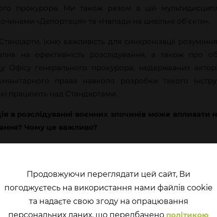
ного прокурора. Ми також разом в цій мультидисципл
чинами «Депортація» та «Напади на цивільні об’єкти».
тандарти, їхню важливість для синхронізації розумінн
лив на ефективність розслідування, а також про об
іду Офісу генерального прокурора, недержавних акторі
уманітарного права навколо розробки такого інстру
які працюють над Стандартами.
ія в розслідуванні воєнних злочинів може впливати н
вання? Чому це важливо?
дартизація є критично важливою в умовах, коли сист
инів, особливо з їх великою кількістю. Коли потрібно
в, як рухатися, то фактично витрачаємо час і робимо п
Продовжуючи переглядати цей сайт, Ви
нт роботи і допомагає виконувати наші завдання більш
погоджуєтесь на використання нами файлів cookie
ляє уніфікувати національну практику, коли всі пра
та надаєте свою згоду на опрацювання
ротилежному випадку кожен слідчий, кожен прокурор, 
перcональних даних, що передбачено
політикою