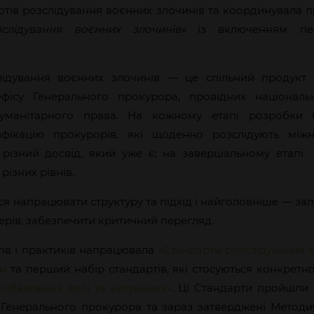
ртів розслідування воєнних злочинів та координувала п
зслідування воєнних злочинів»
із включенням пер
лідування воєнних злочинів — це спільний продукт с
фісу Генерального прокурора, провідних національн
уманітарного права. На кожному етапі розробки 
фікацію прокурорів, які щоденно розслідують міжн
 різний досвід, який уже є; на завершальному етапі
різних рівнів.
ся напрацювати структуру та підхід і найголовніше — за
ерів, забезпечити критичний перегляд.
ів і практиків напрацювала
«Стандарти розслідування в
а»
та перший набір стандартів, які стосуються конкретн
збавлення волі та катування»
. Ці Стандарти пройшли
 Генерального прокурора та зараз затверджені Мето