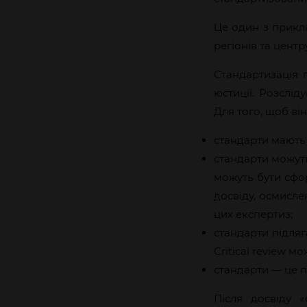
Це один з прикла
регіонів та цент
Стандартизація 
юстиції. Розслі
Для того, щоб він
стандарти мають б
стандарти можут
можуть бути сфор
досвіду, осмисле
цих експертиз;
стандарти підляг
Critical review м
стандарти — це пр
Після досвіду «