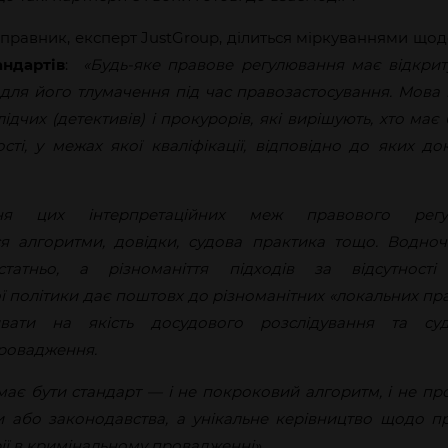
,
правник, експерт JustGroup, ділиться міркуваннями що
андартів
:
«Будь-яке правове регулювання має відкриту
 для його тлумачення під час правозастосування. Мова
лідчих (детективів) і прокурорів, які вирішують, хто має
сті, у межах якої кваліфікації, відповідно до яких до
ня цих інтерпретаційних меж правового регу
я алгоритми, довідки, судова практика тощо. Водноч
татньо, а різноманіття підходів за відсутності 
 політики дає поштовх до різноманітних «локальних пра
ивати на якість досудового розслідування та суд
ровадження.
має бути стандарт — і не покроковий алгоритм, і не пр
и або законодавства, а унікальне керівництво щодо п
ії в кримінальному провадженні».