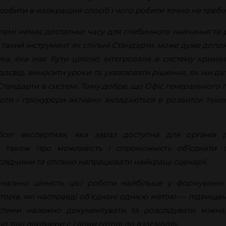
робити в найкращий спосіб і чого робити точно не треба
стемі немає достатньо часу для глибинного навчання та р
 такий інструмент, як спільні Стандарти, може дуже допом
а, яка має бути цілісно інтегрована в систему кримін
 досвід, виносити уроки та ухвалювати рішення, як ми діє
 Стандарти в системі. Тому добре, що Офіс генерального
оти і прокурори активно вкладаються в розвиток таког
сяг експертизи, яка зараз доступна для органів р
е також про можливість і спроможність об’єднати 
лідчими та спільно напрацювати найкращі сценарії.
ально цінність цієї роботи найбільше у формуванні 
торів, які насправді об’єднані однією метою — підвищ
истеми належно документувати та розслідувати міжна
що такі партнери є і вони готові до взаємодії»
.