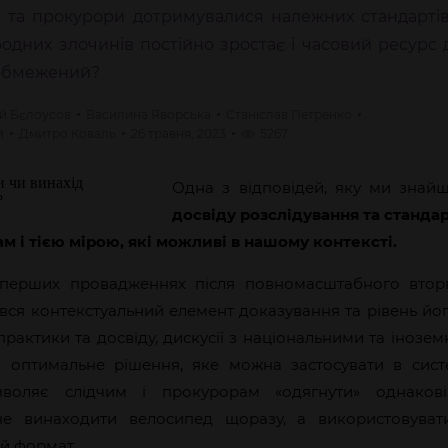
чі та прокурори дотримувалися належних стандартів
родних злочинів постійно зростає і часовий ресурс
 обмежений?
ій
Бєлоусов
Василина
Яворська
Станіслав
Петренко
й
Дмитро
Коваль
26 травня, 2023
5267
Одна з відповідей, яку ми зна
досвіду розслідування та станда
м і тією мірою, які можливі в нашому контексті.
 перших провадженнях після повномасштабного втор
вся контекстуальний елемент доказування та рівень йо
рактики та досвіду, дискусії з національними та іноз
 оптимальне рішення, яке можна застосувати в сист
зволяє слідчим і прокурорам «одягнути» однаков
 не винаходити велосипед щоразу, а використовуват
й формат.