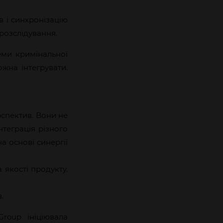
в і синхронізацію
розслідування.
еми кримінальної
жна інтегрувати.
спектив. Вони не
нтеграція різного
а основі синергії
 якості продукту.
.
roup ініціювала