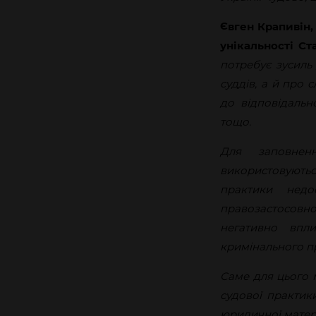
Євген Крапивін
унікальності Ст
потребує зусиль
суддів, а й про с
до відповідально
тощо.
Для заповнен
використовуютьс
практики недос
правозастосовної
негативно впл
кримінального п
Саме для цього 
судової практик
юридичної матер