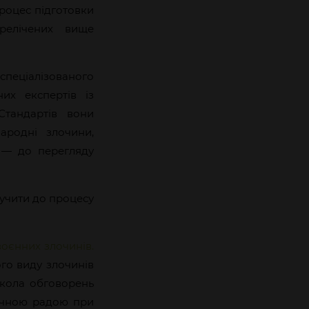
роцес підготовки
елічених вище
пеціалізованого
их експертів із
Стандартів вони
ародні злочини,
 — до перегляду
лучити до процесу
оєнних злочинів.
ого виду злочинів
 кола обговорень
дичною радою при