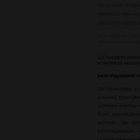
того, щоб слід
кількість міжна
розвитку дуже
Євген
Крапивін
Юр
Микола
Пашковськи
розслідування та
До прикладу, у
різному трактува
Шляхом аналізу п
було віднайдено
юстиції. Це до
розслідування;
стандартизовани