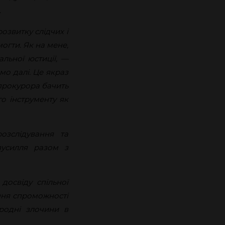
.
озвитку слідчих і
огти. Як на мене,
альної юстиції, —
мо далі. Це якраз
 прокурора бачить
о інструменту як
озслідування та
зусилля разом з
досвіду спільної
ення спроможності
родні злочини в