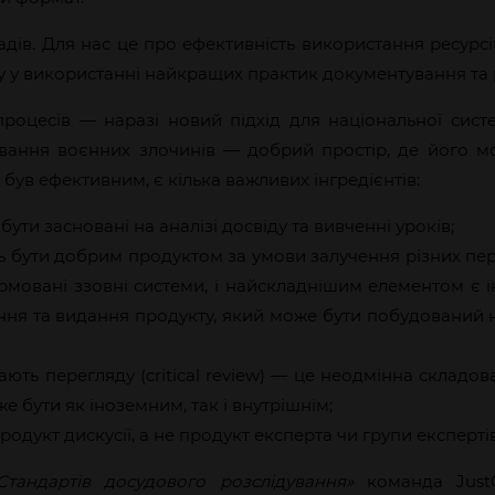
дів. Для нас це про ефективність використання ресурсі
ру у використанні найкращих практик документування та 
процесів — наразі новий підхід для національної сист
дування воєнних злочинів — добрий простір, де його мо
 був ефективним, є кілька важливих інгредієнтів:
ути засновані на аналізі досвіду та вивченні уроків;
ь бути добрим продуктом за умови залучення різних пер
мовані ззовні системи, і найскладнішим елементом є і
ння та видання продукту, який може бути побудований н
ають перегляду (critical review) — це неодмінна складова
оже бути як іноземним, так і внутрішнім;
одукт дискусії, а не продукт експерта чи групи експертів
Стандартів досудового розслідування»
команда JustG