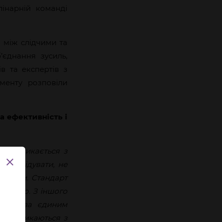
інарній команді
я між слідчими та
’єднання зусиль,
в та експертів з
менту розповіли
а ефективність і
ема стикається з
 розслідувати, не
омилки. Стандарт
 якісно. З іншого
цюють за єдиним
які стикаються з