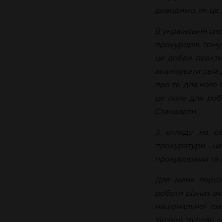
доводимо, як це 
В українській си
прокурорів, тому
це добра практик
аналізувати свій
про те, для чого
це поле для роб
Стандарти.
З огляду на об
прокуратури, ц
прокурорами та с
Для мене персон
роботи різних ак
національної с
Україні. Чудово, 