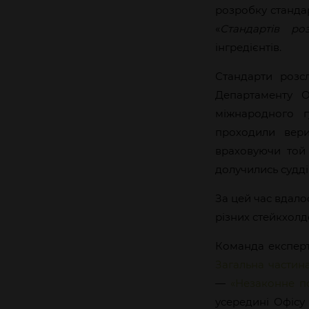
розробку станда
«
Стандартів ро
інгредієнтів.
Стандарти розс
Департаменту О
міжнародного г
проходили вери
враховуючи той
долучились судді 
За цей час вдало
різних стейкхолд
Команда експерт
Загальна частин
—
«Незаконне по
усередині Офісу