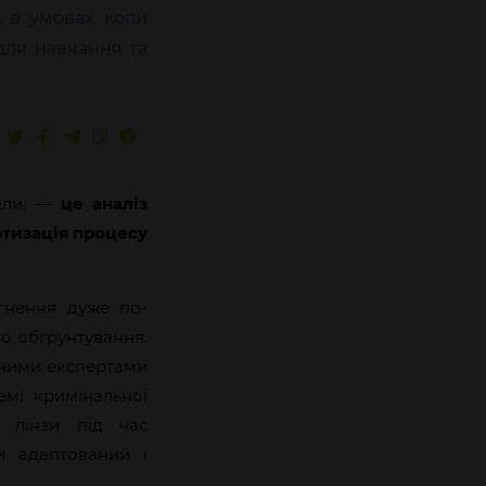
 в умовах, коли
 для навчання та
йшли, —
це аналіз
ртизація процесу
гнення дуже по-
го обґрунтування.
емними експертами
емі кримінальної
і лінзи під час
и адаптований і