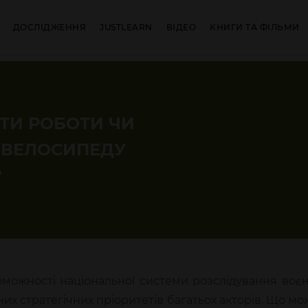
ДОСЛІДЖЕННЯ
JUSTLEARN
ВІДЕО
КНИГИ ТА ФІЛЬМИ
ТИ РОБОТИ ЧИ
 ВЕЛОСИПЕДУ
?
можності національної системи розслідування воє
ьних стратегічних пріоритетів багатьох акторів. Що м