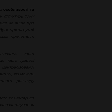
до
особливості та
 структуру, тому
 йде не лише про
 бути притягнутий
казів причетності
лювання часто
ас часто судової
централізованої
ктик», які можуть
ового розгляду
осто коментар до
равозастосування