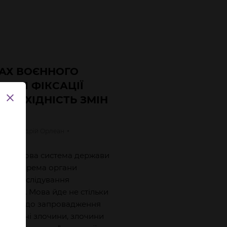
АХ ВОЄННОГО
ОСТІ ФІКСАЦІЇ
НЕОБХІДНІСТЬ ЗМІН
СТВА
сов
Андрій
Орлеан
у правова система держави
ти, зокрема органи
ть розслідування
шень. Мова йде не стільки
и місце до запровадження
 – воєнні злочини, злочини