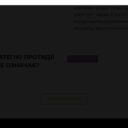
проти власності, вчинен
державні зради тощо. Це
діяти тут і зараз, а допи
інструментів отримання т
потребує вдосконалення
АТЕГІЮ ПРОТИДІЇ
РОЗСЛІДУВАННЯ
Е ОЗНАЧАЄ?
ЗАВАНТАЖИТИ ЩЕ