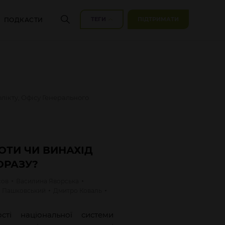
ТЕГИ
ПІДТРИМАТИ
ПОДКАСТИ
ікту, Офісу Генерального
ОТИ ЧИ ВИНАХІД
ОРАЗУ?
сов
Василина
Яворська
а
Пашковський
Дмитро
Коваль
сті національної системи