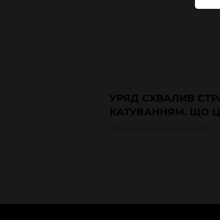
УРЯД СХВАЛИВ СТР
КАТУВАННЯМ. ЩО Ц
Юрій
Бєлоусов
29 жовтня, 2021