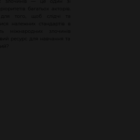
их злочинів — це один зі
ріоритетів багатьох акторів.
ля того, щоб слідчі та
ися належних стандартів в
сть міжнародних злочинів
овий ресурс для навчання та
ний?