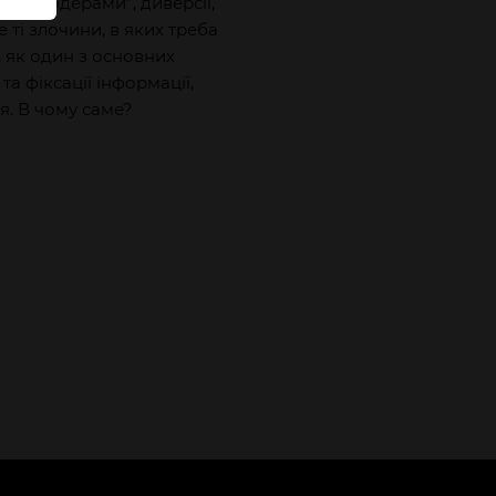
і “мародерами”, диверсії,
 ті злочини, в яких треба
т, як один з основних
а фіксації інформації,
. В чому саме?