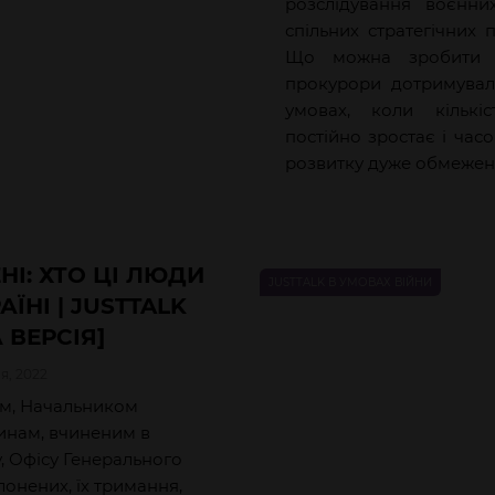
розслідування воєнн
спільних стратегічних п
Що можна зробити д
прокурори дотримувал
умовах, коли кількі
постійно зростає і час
розвитку дуже обмеже
І: ХТО ЦІ ЛЮДИ
JUSTTALK В УМОВАХ ВІЙНИ
ЇНІ | JUSTTALK
 ВЕРСІЯ]
я, 2022
м,
Начальником
инам, вчиненим в
, Офісу Генерального
онених, їх тримання,