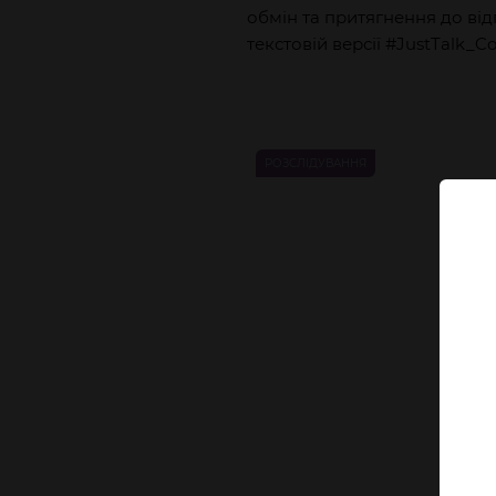
обмін та притягнення до від
текстовій версії
#JustTalk_Co
РОЗСЛІДУВАННЯ