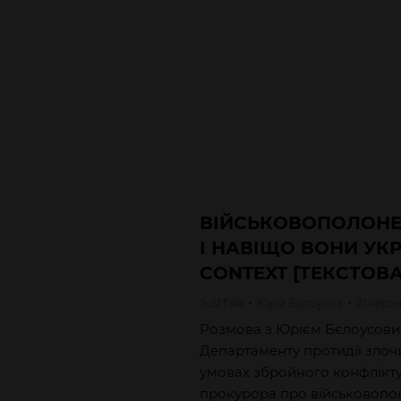
ВІЙСЬКОВОПОЛОНЕН
І НАВІЩО ВОНИ УКРА
CONTEXT [ТЕКСТОВА
JustTalk
Юрій
Бєлоусов
21 червн
Розмова з Юрієм Бєлоусови
Департаменту протидії злоч
умовах збройного конфлікту
прокурора про військовопол