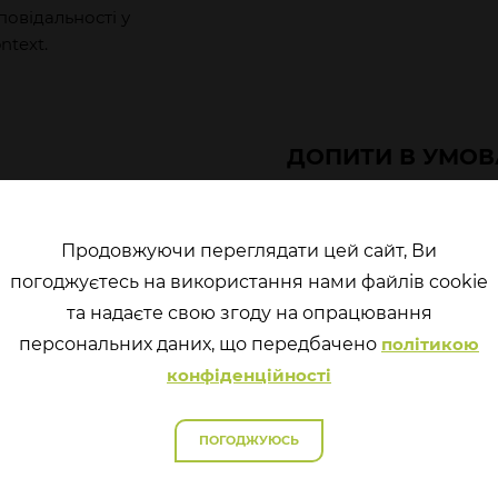
повідальності у
ntext.
ДОПИТИ В УМОВ
СТАНУ: ОСОБЛИВ
ІНФОРМАЦІЇ ТА 
ДО ЗАКОНОДАВ
Продовжуючи переглядати цей сайт, Ви
погоджуєтесь на використання нами файлів cookie
Євген
Крапивін
Юрій
Бєлоу
23 березня, 2022
та надаєте свою згоду на опрацювання
В умовах воєнного стан
перcональних даних, що передбачено
політикою
продовжує функціонува
конфіденційності
правопорядку здійснюю
кримінальних правопору
ПОГОДЖУЮСЬ
про ті випадки, які мал
такого стану, а про нові