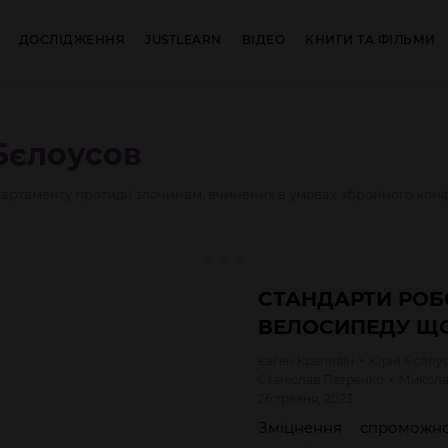
ДОСЛІДЖЕННЯ
JUSTLEARN
ВІДЕО
КНИГИ ТА ФІЛЬМИ
Бєлоусов
ртаменту протидії злочинам, вчинених в умовах збройного конфл
СТАНДАРТИ РОБ
ВЕЛОСИПЕДУ Щ
Євген
Крапивін
Юрій
Бєлоу
Станіслав
Петренко
Микол
26 травня, 2023
Зміцнення спроможно