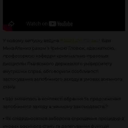
У новому випуску ведуча
#JustTalk_Context
Віра
Михайленко разом з Іриною Гловюк, адвокаткою,
професоркою кафедри кримінально-правових
дисциплін Львівського державного університету
внутрішніх справ, обговорили особливості
застосування запобіжного заходу в умовах воєнного
стану.
▪ Що змінилось в контексті обрання та продовження
запобіжного заходу в чинному законодавстві?
▪ Як співвідносяться заборона спрощення процедур в
умовах воєнного стану та делегування функцій