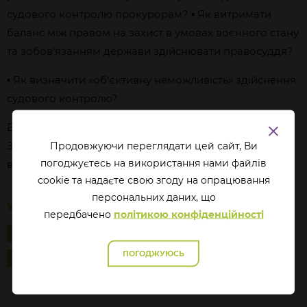
судового контролю прокурорам? ▪ Як витримати
баланс між правом на захист в умовах воєнного стану
та зобов'язанням держави здійснювати правосуддя?
▪ Як визначити «об'єктивну неможливість» здійснення
судового контролю?
Відповіді на ці запитання в епізоді JustTalk_Context ||
Затримання особи. Запобіжний захід в умовах
Продовжуючи переглядати цей сайт, Ви
погоджуєтесь на використання нами файлів
воєнного стану.
cookie та надаєте свою згоду на опрацювання
перcональних даних, що
передбачено
політикою конфіденційності
ЗАПОБІЖНІ ЗАХОДИ
ПРАВОСУДДЯ
ТРИМАННЯ ПІД ВАРТОЮ
ПОГОДЖУЮСЬ
ВІЙНА