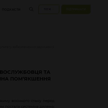
ТЕГИ
ПІДТРИМАТИ
ПОДКАСТИ
культету забезпечення державної
ОВОСЛУЖБОВЦЯ ТА
ИНА ПОМ’ЯКШЕННЯ
жиму воєнного стану перед
ям постала системна дилема: