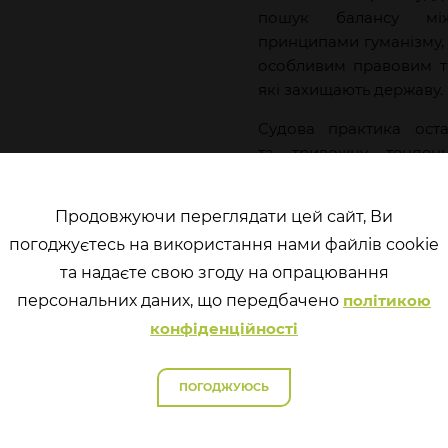
пошук балансу між
принципами гуманізму, 
особливим правовим та
які захищають державу.
Судова практика оста
та тривожну тенденц
враховують обставини,
вичерпним переліком
Продовжуючи переглядати цей сайт, Ви
кодексу України (д
погоджуєтесь на використання нами файлів cookie
використовуються як 
та надаєте свою згоду на опрацювання
пом’якшення заходів 
інституту звільнення
перcональних даних, що передбачено
політикою
з випробуванням (стаття
конфіденційності
ПОГОДЖУЮСЬ