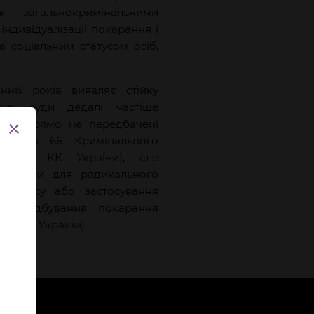
 загальнокримінальними
індивідуалізації покарання і
 соціальним статусом осіб,
нніх років виявляє стійку
ію: суди дедалі частіше
 які прямо не передбачені
 статті 66 Кримінального
алі — КК України), але
підстави для радикального
примусу або застосування
 від відбування покарання
 75 КК України).