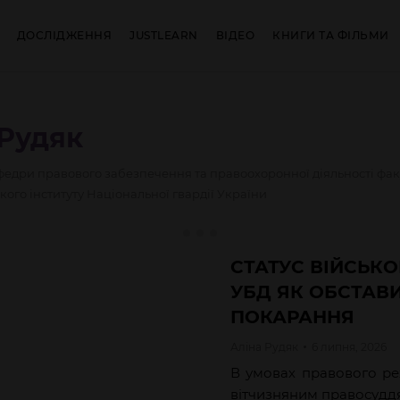
ДОСЛІДЖЕННЯ
JUSTLEARN
ВІДЕО
КНИГИ ТА ФІЛЬМИ
Рудяк
едри правового забезпечення та правоохоронної діяльності фа
кого інституту Національної гвардії України
СТАТУС ВІЙСЬК
УБД ЯК ОБСТАВ
ПОКАРАННЯ
Аліна
Рудяк
6 липня, 2026
В умовах правового ре
вітчизняним правосудд