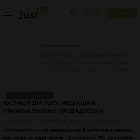
ТЕГИ
ПІДТРИМАТИ
Дмитро
Митчик
студент 1-го курсу магістратури факультету
прокуратури НЮУ імені Ярослава Мудрого,
молодший юрист юридичної компанії Miller
ПРОФЕСІЙНІ СТАНДАРТИ
ЮСТИЦІЯ ДІАЛОГУ: МЕДІАЦІЯ В
КРИМІНАЛЬНОМУ ПРОВАДЖЕННІ
Дмитро
Митчик
Анастасія
Меньшикова
25 травня, 2026
Злочинність — це невіддільне й негативне явище,
що існує в будь-якому суспільстві. Як суспільне