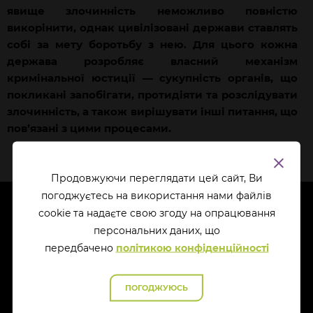
явище злочинність неможливо повністю
викорінити, однак цивілізовані держави ставлять
собі за мету боротьбу з нею. Для цього кожна
держава розробляє власний механізм
кримінальної юстиції — сукупність органів, що
покликані запобігати, протидіяти та розслідувати
злочинність, а також вирішувати інші питання, що
пов’язані з цими процесами.
Продовжуючи переглядати цей сайт, Ви
погоджуєтесь на використання нами файлів
cookie та надаєте свою згоду на опрацювання
перcональних даних, що
передбачено
політикою конфіденційності
ПОГОДЖУЮСЬ