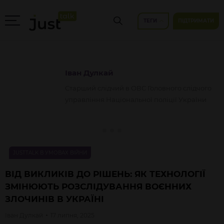
ТЕГИ
ПІДТРИМАТИ
Іван
Дулкай
Старший слідчий в ОВС Головного слідчого
управління Національної поліції України
JUSTTALK В УМОВАХ ВІЙНИ
ВІД ВИКЛИКІВ ДО РІШЕНЬ: ЯК ТЕХНОЛОГІЇ
ЗМІНЮЮТЬ РОЗСЛІДУВАННЯ ВОЄННИХ
ЗЛОЧИНІВ В УКРАЇНІ
Іван
Дулкай
17 липня, 2025