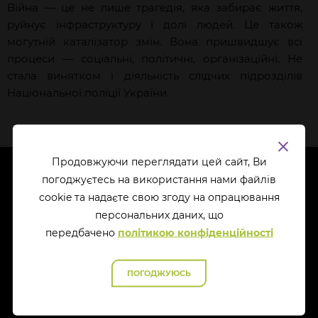
Війна — це не лише трагедія, яка забирає життя,
руйнує інфраструктуру і долі людей. Це також
могутній каталізатор змін. Вона пришвидшує всі
процеси — соціальні, політичні, організаційні. Не
стала винятком і діяльність слідчих підрозділів
Національної поліції України.
Продовжуючи переглядати цей сайт, Ви
погоджуєтесь на використання нами файлів
cookie та надаєте свою згоду на опрацювання
перcональних даних, що
передбачено
політикою конфіденційності
ПОГОДЖУЮСЬ
ПРО НАС