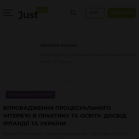
ТЕГИ
ПІДТРИМАТИ
Наталія
Монич
спеціалістка з питань реформи прокуратури
КМЄС в Україні
ПРОЦЕСУАЛЬНЕ ІНТЕРВ'Ю
ВПРОВАДЖЕННЯ ПРОЦЕСУАЛЬНОГО
ІНТЕРВ’Ю В ПРАКТИКУ ТА ОСВІТУ: ДОСВІД
ІРЛАНДІЇ ТА УКРАЇНИ
Вікторія
Рогальська
Василина
Яворська
Крістофер
Елліотт