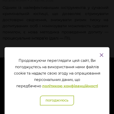
Наталія
Монич
27 квітня, 2026
Одним із найефективніших інструментів у сучасній
кримінальній юстиції, що дозволяє отримувати
достовірні свідчення, знижувати ризик тиску на
допитуваних осіб і мінімізувати можливість судових
помилок, є нова методика проведення допиту —
процесуальне інтерв’ю (далі — ПІ).
Продовжуючи переглядати цей сайт, Ви
погоджуєтесь на використання нами файлів
cookie та надаєте свою згоду на опрацювання
перcональних даних, що
передбачено
політикою конфіденційності
ПОГОДЖУЮСЬ