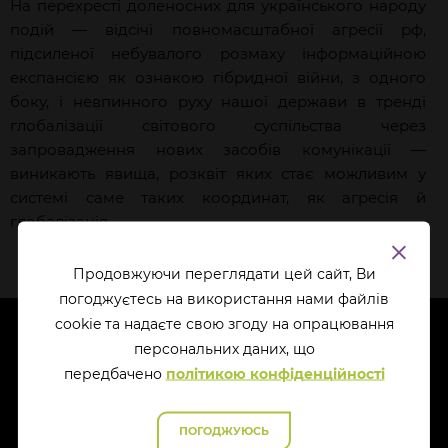
На перехресті доленосних для українського народу
подій — відсічі повномасштабної агресії рф,
підсиленої небувалого розмаху інформаційною
експансією як ознакою гібридної війни, з одного
боку, і невпинного руху нашої держави в тренді
глобалізації світового суспільства через
запровадження нових засобів комунікації —
виникають явища, розквіт яких стає можливим у
системі саме таких координат, як агресія й
глобалізація.
Продовжуючи переглядати цей сайт, Ви
погоджуєтесь на використання нами файлів
cookie та надаєте свою згоду на опрацювання
перcональних даних, що
передбачено
політикою конфіденційності
ПОГОДЖУЮСЬ