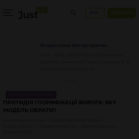
ТЕГИ
ПІДТРИМАТИ
Владислава
Батиргареєва
к.ю.н., проф., директорка НДІ вивчення
проблем злочинності імені академіка В. В.
Сташиса НАПрН України
JUSTTALK В УМОВАХ ВІЙНИ
ПРОТИДІЯ ГЛОРИФІКАЦІЇ ВОРОГА: ЯКУ
МОДЕЛЬ ОБРАТИ?
Микола
Карчевський
Владислава
Батиргареєва
Андрій
Бабенко
Катерина
Новікова
Дар’я
Куковинець
13 травня, 2024